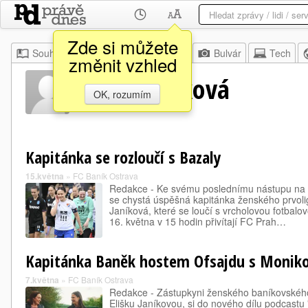
Zde si můžete
Souhrn
Moje
Z domova
Bulvár
Tech
změnit vzhled
Eliška Janíková
OK, rozumím
Kapitánka se rozloučí s Bazaly
15.května
»
FC Baník Ostrava
Redakce - Ke svému poslednímu nástupu na 
se chystá úspěšná kapitánka ženského prvoli
Janíková, které se loučí s vrcholovou fotbalo
16. května v 15 hodin přivítají FC Prah…
Kapitánka Baněk hostem Ofsajdu s Monik
7.května
»
FC Baník Ostrava
Redakce - Zástupkyni ženského baníkovského
Elišku Janíkovou, si do nového dílu podcastu