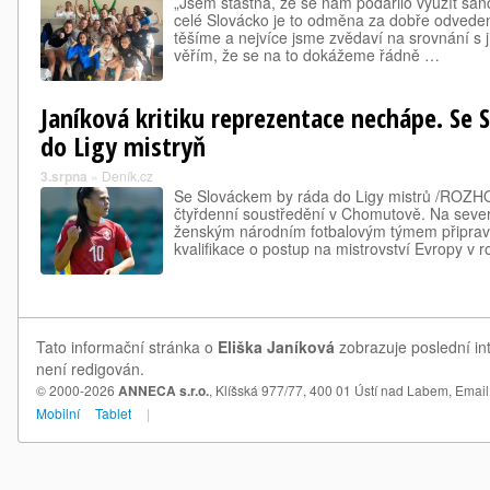
„Jsem šťastná, že se nám podařilo využít šanc
celé Slovácko je to odměna za dobře odveden
těšíme a nejvíce jsme zvědaví na srovnání s 
věřím, že se na to dokážeme řádně …
Janíková kritiku reprezentace nechápe. Se 
do Ligy mistryň
3.srpna
»
Deník.cz
Se Slováckem by ráda do Ligy mistrů /ROZ
čtyřdenní soustředění v Chomutově. Na seve
ženským národním fotbalovým týmem připrav
kvalifikace o postup na mistrovství Evropy v 
Tato informační stránka o
Eliška Janíková
zobrazuje poslední in
není redigován.
© 2000-2026
ANNECA s.r.o.
, Klíšská 977/77, 400 01 Ústí nad Labem,
Email
Mobilní
Tablet
|