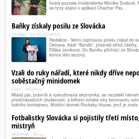
hosta pozvala moderátorka Monika Dudová. N
se brzy objeví v aplikaci Chachar Pas…
Baňky získaly posilu ze Slovácka
16.února
»
FC Baník Ostrava
Redakce - Velmi zajímavou posilu získal do 
Ostrava. Kádr "Baněk", přesněji střed zálohy, 
Eliška Janíková. Do Baníku přichází ze Slov
konce této sezony.
Vzali do ruky nářadí, které nikdy dříve nepou
soběstačný minidomek
2.září
»
Novinky.cz
Mladý pár, právník a vystudovaná ekonomka, se nezalekl námah
předcházejících zkušeností, a během loňské vlny koronaviru vyt
lodního kontejneru. Mobilní domek Rocksky House, jenž je zcel
Fotbalistky Slovácka si pojistily třetí místo
mistryň
18.května
»
Zlin.cz