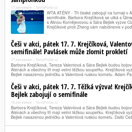
17.července
»
TenisPortal.cz
WTA ATÉNY - Tři české zabojují na turnaji v 
semifinále. Barbora Krejčíková se utká s Qi
s Alinou Kornějevovou a Sára Bejlek vyzve C
Krejčíkové proti Zheng vám nabídneme v p
Češi v akci, pátek 17. 7. Krejčíková, Valento
semifinále! Pavlásek může zlomit prokletí
17.července
»
TenisPortal.cz
Barbora Krejčíková, Tereza Valentová a Sára Bejlek budou bojova
Aténách a všechny tři mají velmi těžkou soupeřku. Krejčíková v
Bejlek nasazenou jedničku a Valentová ruskou kometu. Adam 
Češi v akci, pátek 17. 7. Těžká výzva! Krejč
Bejlek zabojují o semifinále
16.července
»
TenisPortal.cz
Barbora Krejčíková, Tereza Valentová a Sára Bejlek budou bojova
Aténách a všechny tři mají velmi těžkou soupeřku. Krejčíková v
Bejlek nasazenou jedničku a Valentová ruskou kometu. Další Č