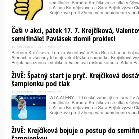
semifinále. Barbora Krejčíková se utká s Qi
s Alinou Kornějevovou a Sára Bejlek vyzve C
Krejčíkové proti Zheng vám nabídneme v p
Češi v akci, pátek 17. 7. Krejčíková, Valento
semifinále! Pavlásek zlomil prokletí
17.července
»
TenisPortal.cz
Barbora Krejčíková, Tereza Valentová a Sára Bejlek budou bojova
Aténách a všechny tři mají velmi těžkou soupeřku. Krejčíková v
Bejlek nasazenou jedničku a Valentová ruskou kometu. Adam P
ŽIVĚ: Špatný start je pryč. Krejčíková dost
šampionku pod tlak
17.července
»
TenisPortal.cz
WTA ATÉNY - Tři české zabojují na turnaji v 
semifinále. Barbora Krejčíková se utká s Qi
s Alinou Kornějevovou a Sára Bejlek vyzve C
Krejčíkové proti Zheng vám nabídneme v p
ŽIVĚ: Krejčíková bojuje o postup do semifi
šampionkou