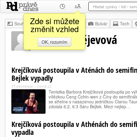
Zde si můžete
Souhrn
Moje
Z domova
Bulvár
Tech
změnit vzhled
Alina Kornějevová
OK, rozumím
Krejčíková postoupila v Aténách do semifin
Bejlek vypadly
17.července
»
Deník.cz
Tenistka Barbora Krejčíková postoupila po vý
vítězkou Čeng Čchin-wen z Číny do semifinál
se střetne s nasazenou jedničkou Clarou Tau
zdolala 6:2, 6:3 Sáru Bejlek. Mezi nejlep…
Krejčíková postoupila v Athénách do semif
vypadla