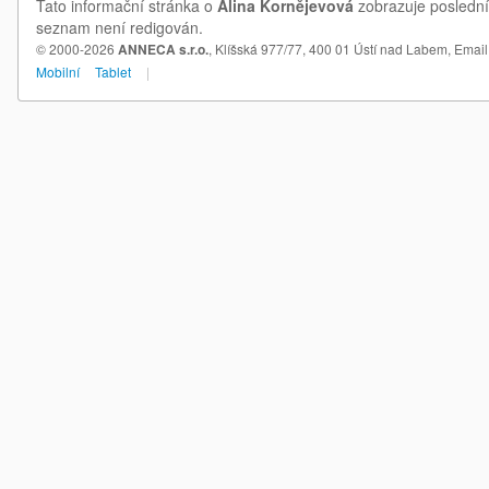
Tato informační stránka o
Alina Kornějevová
zobrazuje poslední 
seznam není redigován.
© 2000-2026
ANNECA s.r.o.
, Klíšská 977/77, 400 01 Ústí nad Labem,
Email
Mobilní
Tablet
|