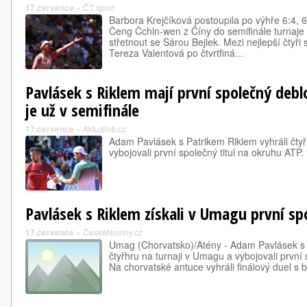
17.července
»
ČT sport
Barbora Krejčíková postoupila po výhře 6:4, 
Čeng Čchin-wen z Číny do semifinále turnaj
střetnout se Sárou Bejlek. Mezi nejlepší čtyři
Tereza Valentová po čtvrtfiná…
Pavlásek s Riklem mají první společný deblo
je už v semifinále
17.července
»
Aktuálně.cz
Adam Pavlásek s Patrikem Riklem vyhráli čtyř
vybojovali první společný titul na okruhu ATP.
Pavlásek s Riklem získali v Umagu první sp
17.července
»
ČeskéNoviny.cz
Umag (Chorvatsko)/Atény - Adam Pavlásek s 
čtyřhru na turnaji v Umagu a vybojovali první 
Na chorvatské antuce vyhráli finálový duel s br