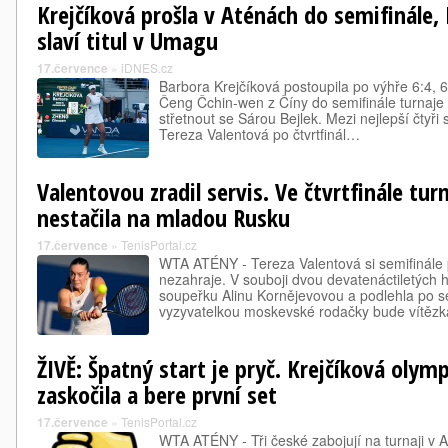
Krejčíková prošla v Aténách do semifinále,
slaví titul v Umagu
17.července
»
iDNES.cz
Barbora Krejčíková postoupila po výhře 6:4, 
Čeng Čchin-wen z Číny do semifinále turnaj
střetnout se Sárou Bejlek. Mezi nejlepší čtyři
Tereza Valentová po čtvrtfinál…
Valentovou zradil servis. Ve čtvrtfinále tur
nestačila na mladou Rusku
17.července
»
TenisPortal.cz
WTA ATÉNY - Tereza Valentová si semifinále
nezahraje. V souboji dvou devatenáctiletých 
soupeřku Alinu Kornějevovou a podlehla po se
vyzyvatelkou moskevské rodačky bude vítěz
ŽIVĚ: Špatný start je pryč. Krejčíková oly
zaskočila a bere první set
17.července
»
TenisPortal.cz
WTA ATÉNY - Tři české zabojují na turnaji v 