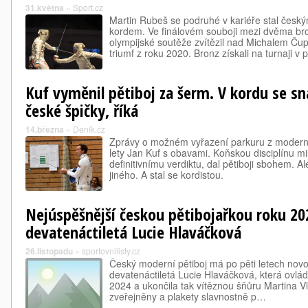
31.května
»
Sport.cz
Martin Rubeš se podruhé v kariéře stal čes
kordem. Ve finálovém souboji mezi dvěma br
olympijské soutěže zvítězil nad Michalem Ču
triumf z roku 2020. Bronz získali na turnaji v
Kuf vyměnil pětiboj za šerm. V kordu se s
české špičky, říká
14.března
»
Deník.cz
Zprávy o možném vyřazení parkuru z moderní
lety Jan Kuf s obavami. Koňskou disciplínu mi
definitivnímu verdiktu, dal pětiboji sbohem. Ale
jiného. A stal se kordistou.
Nejúspěšnější českou pětibojařkou roku 20
devatenáctiletá Lucie Hlaváčková
26.listopadu
»
sportovnilisty.cz
Český moderní pětiboj má po pěti letech novou
devatenáctiletá Lucie Hlaváčková, která ovlád
2024 a ukončila tak vítěznou šňůru Martina V
zveřejněny a plakety slavnostně p…