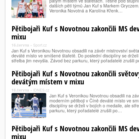
pátým místem ve štafetách. Těsně pod stupni 
dalších pěti týmů Jan Kuf s Markem Gryczem, 
Veronika Novotná a Karolína Křenk…
Pětibojaři Kuf s Novotnou zakončili MS d
mixu
16.června
»
Sport.cz
Jan Kuf s Veronikou Novotnou obsadili na závěr mistrovství svět
deváté místo ve smíšené štafetě. Do poslední disciplíny se drželi
střelba jim nevyšla. Závod bez parkuru, který pořadatelé zrušili
Pětibojaři Kuf s Novotnou zakončili světo
devátým místem v mixu
16.června
»
iDNES.cz
Jan Kuf s Veronikou Novotnou obsadili na závě
moderním pětiboji v Číně deváté místo ve smí
disciplíny se drželi v bojích o medaile, ale st
parkuru, který pořadatelé zrušili po…
Pětibojaři Kuf s Novotnou zakončili MS d
mixu