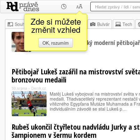
Zde si můžete
Souhrn
Moje
Z domova
Bulvár
Tech
změnit vzhled
Jan Kuf
Český moderní pětibojař
OK, rozumím
Pětibojař Lukeš zazářil na mistrovství svět
bronzovou medaili
30.srpna
»
Deník.cz
Matěj Lukeš vybojoval na mistrovství světa v
medaili. Třiadvacetiletý reprezentant nestačil
vítězného Egypťana Mutáze Muhamada a Fra
individuálním závodě se stal Lukeš p…
Rubeš ukončil čtyřletou nadvládu Jurky a s
šampionem v šermu kordem