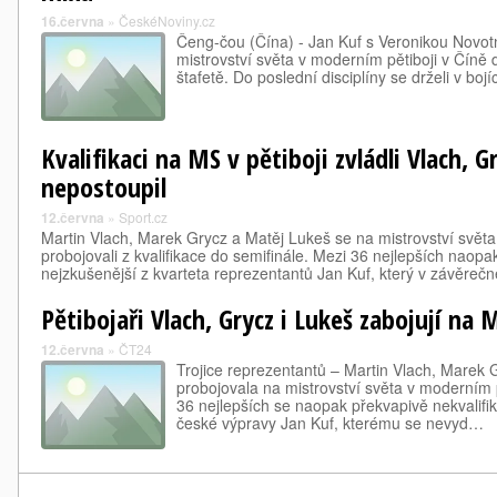
16.června
»
ČeskéNoviny.cz
Čeng-čou (Čína) - Jan Kuf s Veronikou Novot
mistrovství světa v moderním pětiboji v Číně
štafetě. Do poslední disciplíny se drželi v bojí
Kvalifikaci na MS v pětiboji zvládli Vlach, G
nepostoupil
12.června
»
Sport.cz
Martin Vlach, Marek Grycz a Matěj Lukeš se na mistrovství světa
probojovali z kvalifikace do semifinále. Mezi 36 nejlepších naopa
nejzkušenější z kvarteta reprezentantů Jan Kuf, který v závěre
Pětibojaři Vlach, Grycz i Lukeš zabojují na 
12.června
»
ČT24
Trojice reprezentantů – Martin Vlach, Marek 
probojovala na mistrovství světa v moderním p
36 nejlepších se naopak překvapivě nekvalifi
české výpravy Jan Kuf, kterému se nevyd…