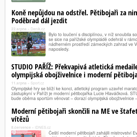
Koně nepůjdou na odstřel. Pětibojaři za n
Poděbrad dál jezdit
22.srpna
»
Deník.cz
Bylo to loučení s disciplínou, v níž snoubila 
se sice na pařížské olympiádě odehrál v rámc
nádherném prostředí zámeckých zahrad ve Vers
naposledy.
STUDIO PAŘÍŽ: Překvapivá atletická medaile
olympijská obojživelnice i moderní pětiboj
11.srpna
»
Sport.cz
Olympijské hry se blíží ke konci, atletický program uzavřel mara
zástupkyní v Paříži je moderní pětibojařka Lucie Hlaváčková. S
bude oběma sportům věnovat – dorazí olympijská obojživelnice
Moderní pětibojaři skončili na ME ve štafe
vítězů
8.července
»
iDNES.cz
Čeští moderní pětibojaři zahájili mistrovství 