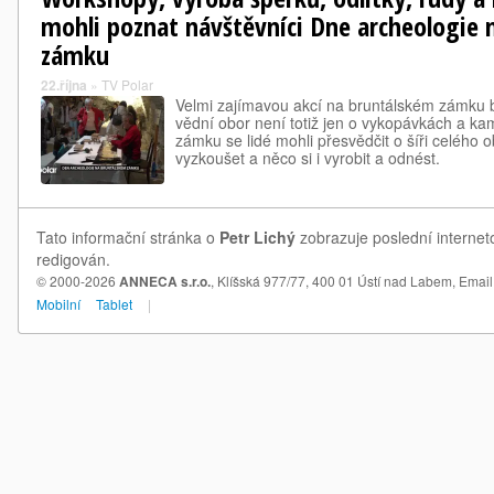
mohli poznat návštěvníci Dne archeologie
zámku
22.října
»
TV Polar
Velmi zajímavou akcí na bruntálském zámku b
vědní obor není totiž jen o vykopávkách a k
zámku se lidé mohli přesvědčit o šíři celého 
vyzkoušet a něco si i vyrobit a odnést.
Tato informační stránka o
Petr Lichý
zobrazuje poslední interneto
redigován.
© 2000-2026
ANNECA s.r.o.
, Klíšská 977/77, 400 01 Ústí nad Labem,
Email
Mobilní
Tablet
|