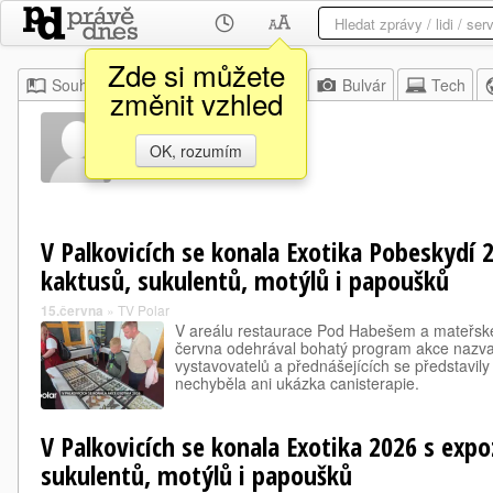
Zde si můžete
Souhrn
Moje
Z domova
Bulvár
Tech
změnit vzhled
Petr Lichý
OK, rozumím
V Palkovicích se konala Exotika Pobeskydí 2
kaktusů, sukulentů, motýlů i papoušků
15.června
»
TV Polar
V areálu restaurace Pod Habešem a mateřské
června odehrával bohatý program akce nazva
vystavovatelů a přednášejících se představily 
nechyběla ani ukázka canisterapie.
V Palkovicích se konala Exotika 2026 s expo
sukulentů, motýlů i papoušků