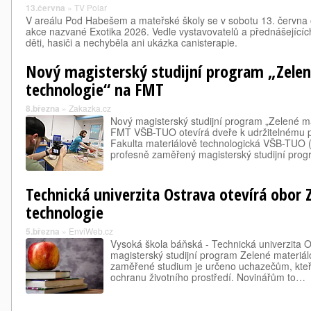
13.června
»
TV Polar
V areálu Pod Habešem a mateřské školy se v sobotu 13. června
akce nazvané Exotika 2026. Vedle vystavovatelů a přednášejících
děti, hasiči a nechyběla ani ukázka canisterapie.
Nový magisterský studijní program „Zelen
technologie“ na FMT
8.března
»
Zakazka.cz
Nový magisterský studijní program „Zelené ma
FMT VŠB-TUO otevírá dveře k udržitelnému 
Fakulta materiálově technologická VŠB-TUO 
profesně zaměřený magisterský studijní pro
Technická univerzita Ostrava otevírá obor 
technologie
5.března
»
EnviWeb.cz
Vysoká škola báňská - Technická univerzita 
magisterský studijní program Zelené materiál
zaměřené studium je určeno uchazečům, kteří
ochranu životního prostředí. Novinářům to…