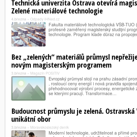
Technická univerzita Ostrava otevírá magi
Zelené materiálové technologie
4.března
»
Odpady iHNed.cz
Fakulta materiálově technologická VŠB-TUO 
profesně zaměřený magisterský studijní prog
technologie. Program klade důraz na propoje
Bez „zelených“ materiálů průmysl nepřežij
novým magisterským programem
3.března
»
Magazín POSITIV
Evropský průmysl stojí na prahu zásadní pro
, rostoucí ceny energií i nová pravidla spoje
přehodnocovat výrobní procesy, energetické z
se kterými pracují. Transformace…
Budoucnost průmyslu je zelená. Ostravská V
unikátní obor
3.března
»
Moravskoslezský deník
Moderní technologie, udržitelnost a přímé pro