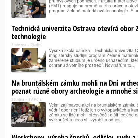
průmyslových podnicích. Fakulta materiálov
(FMT) reaguje na proměnu trhu práce a oteví
program Zelené materiálové technologie. Stu
Technická univerzita Ostrava otevírá obor 
technologie
3.března
»
Ekolist
Vysoká škola báňská - Technická univerzita 
magisterský studijní program Zelené materiál
zaměřené studium je určeno uchazečům, kteří
ochranu životního prostředí. Novinářům to…
Na bruntálském zámku mohli na Dni archeo
poznat různé obory archeologie a mnohé si
26.října
»
TV Polar
Velmi zajímavou akcí na bruntálském zámku b
vědní obor není totiž jen o vykopávkách a k
zámku se lidé mohli přesvědčit o šíři celého 
vyzkoušet a něco si i vyrobit a odnést.
Workshopy, výroba šperků, odlitky, rudy a