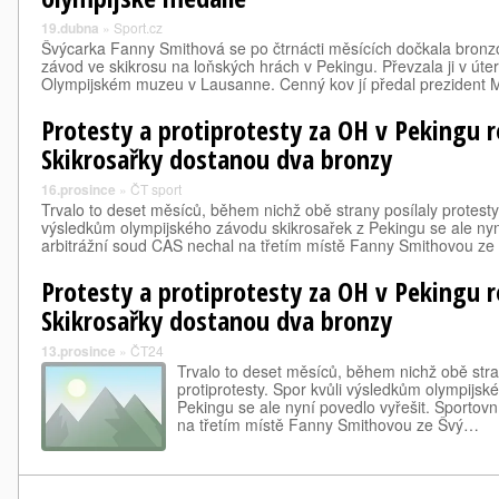
19.dubna
»
Sport.cz
Švýcarka Fanny Smithová se po čtrnácti měsících dočkala bronz
závod ve skikrosu na loňských hrách v Pekingu. Převzala ji v úte
Olympijském muzeu v Lausanne. Cenný kov jí předal prezident
Protesty a protiprotesty za OH v Pekingu r
Skikrosařky dostanou dva bronzy
16.prosince
»
ČT sport
Trvalo to deset měsíců, během nichž obě strany posílaly protesty 
výsledkům olympijského závodu skikrosařek z Pekingu se ale nyní
arbitrážní soud CAS nechal na třetím místě Fanny Smithovou z
Protesty a protiprotesty za OH v Pekingu r
Skikrosařky dostanou dva bronzy
13.prosince
»
ČT24
Trvalo to deset měsíců, během nichž obě stran
protiprotesty. Spor kvůli výsledkům olympijsk
Pekingu se ale nyní povedlo vyřešit. Sportov
na třetím místě Fanny Smithovou ze Švý…