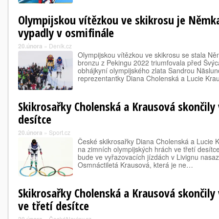
Olympijskou vítězkou ve skikrosu je Němk
vypadly v osmifinále
20.února
»
Deník.cz
Olympijskou vítězkou ve skikrosu se stala N
bronzu z Pekingu 2022 triumfovala před Švý
obhájkyní olympijského zlata Sandrou Näslu
reprezentantky Diana Cholenská a Lucie Kr
Skikrosařky Cholenská a Krausová skončily v
desítce
20.února
»
Sport.cz
České skikrosařky Diana Cholenská a Lucie Kr
na zimních olympijských hrách ve třetí desít
bude ve vyřazovacích jízdách v Livignu nasa
Osmnáctiletá Krausová, která je ne…
Skikrosařky Cholenská a Krausová skončily 
ve třetí desítce
»
ČeskéNoviny.cz