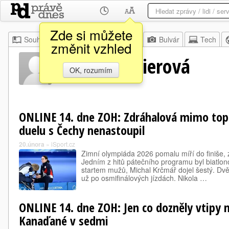
Zde si můžete
Souhrn
Moje
Z domova
Bulvár
Tech
změnit vzhled
Daniela Maierová
OK, rozumím
ONLINE 14. dne ZOH: Zdráhalová mimo top 
duelu s Čechy nenastoupil
20.února
»
iSport.cz
Zimní olympiáda 2026 pomalu míří do finiše, z
Jedním z hitů pátečního programu byl biatl
startem mužů, Michal Krčmář dojel šestý. Dvě
už po osmifinálových jízdách. Nikola …
ONLINE 14. dne ZOH: Jen co dozněly vtipy n
Kanaďané v sedmi