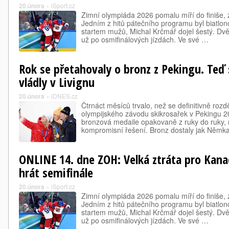
20.února
»
iSport.cz
Zimní olympiáda 2026 pomalu míří do finiše, z
Jedním z hitů pátečního programu byl biatl
startem mužů, Michal Krčmář dojel šestý. Dvě
už po osmifinálových jízdách. Ve své …
Rok se přetahovaly o bronz z Pekingu. Te
vládly v Livignu
20.února
»
iDNES.cz
Čtrnáct měsíců trvalo, než se definitivně rozd
olympijského závodu skikrosařek v Pekingu 20
bronzová medaile opakovaně z ruky do ruky,
kompromisní řešení. Bronz dostaly jak Něm
ONLINE 14. dne ZOH: Velká ztráta pro Kan
hrát semifinále
20.února
»
iSport.cz
Zimní olympiáda 2026 pomalu míří do finiše, z
Jedním z hitů pátečního programu byl biatl
startem mužů, Michal Krčmář dojel šestý. Dvě
už po osmifinálových jízdách. Ve své …