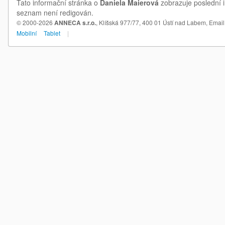
Tato informační stránka o
Daniela Maierová
zobrazuje poslední i
seznam není redigován.
© 2000-2026
ANNECA s.r.o.
, Klíšská 977/77, 400 01 Ústí nad Labem,
Email
Mobilní
Tablet
|