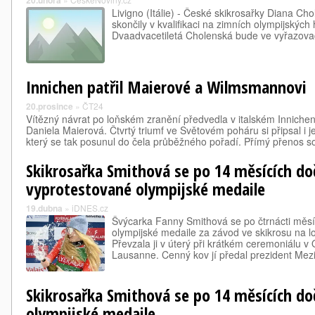
20.února
Livigno (Itálie) - České skikrosařky Diana Ch
skončily v kvalifikaci na zimních olympijských 
Dvaadvacetiletá Cholenská bude ve vyřazovací
Innichen patřil Maierové a Wilmsmannovi
20.prosince
»
ČT24
Vítězný návrat po loňském zranění předvedla v italském Innich
Daniela Maierová. Čtvrtý triumf ve Světovém poháru si připsal i j
který se tak posunul do čela průběžného pořadí. Přímý přenos 
Skikrosařka Smithová se po 14 měsících do
vyprotestované olympijské medaile
19.dubna
»
iDNES.cz
Švýcarka Fanny Smithová se po čtrnácti měs
olympijské medaile za závod ve skikrosu na l
Převzala ji v úterý při krátkém ceremoniálu 
Lausanne. Cenný kov jí předal prezident Me
Skikrosařka Smithová se po 14 měsících do
olympijské medaile