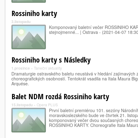
Rossiniho karty
3.listopadu
Komponovaný baletní večer ROSSINIHO KAR
stejnojmenné... | Ostrava - (2021-04-07 18:3
Rossiniho karty s Následky
1.prosince
»
Taneční aktuality
Dramaturgie ostravského baletu neustává v hledání zajímavých 
choreografických osobností. Tentokrát vsadila na Itala Maura Bi
Arquése.
Balet NDM rozdá Rossiniho karty
15.listopadu
»
Opera PLUS
První baletní premiérou 101. sezóny Národní
moravskoslezského bude ve čtvrtek 21. listop
komponovaný večer dvou současných choreo
ROSSINIHO KARTY. Choreografie Itala Maura