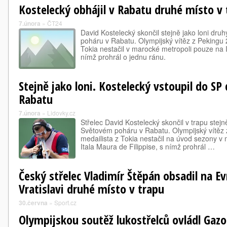
Kostelecký obhájil v Rabatu druhé místo v
7.února
»
ČT24
David Kostelecký skončil stejně jako loni dru
poháru v Rabatu. Olympijský vítěz z Pekingu 2
Tokia nestačil v marocké metropoli pouze na I
nímž prohrál o jednu ránu.
Stejně jako loni. Kostelecký vstoupil do 
Rabatu
7.února
»
Lidovky.cz
Střelec David Kostelecký skončil v trapu stejn
Světovém poháru v Rabatu. Olympijský vítěz 
medailista z Tokia nestačil na úvod sezony v
Itala Maura de Filippise, s nímž prohrál …
Český střelec Vladimír Štěpán obsadil na E
Vratislavi druhé místo v trapu
30.června
»
Sport.cz
Olympijskou soutěž lukostřelců ovládl Gazoz