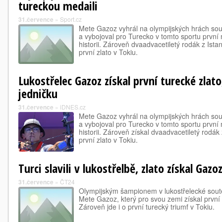
tureckou medaili
31.července
»
Sport.cz
Mete Gazoz vyhrál na olympijských hrách sout
a vybojoval pro Turecko v tomto sportu první 
historii. Zároveň dvaadvacetiletý rodák z Ista
první zlato v Tokiu.
Lukostřelec Gazoz získal první turecké zlato
jedničku
31.července
»
iDNES.cz
Mete Gazoz vyhrál na olympijských hrách sout
a vybojoval pro Turecko v tomto sportu první 
historii. Zároveň získal dvaadvacetiletý rodák
první zlato v Tokiu.
Turci slavili v lukostřelbě, zlato získal Gazo
31.července
»
ČT24
Olympijským šampionem v lukostřelecké soutěž
Mete Gazoz, který pro svou zemi získal první 
Zároveň jde i o první turecký triumf v Tokiu.