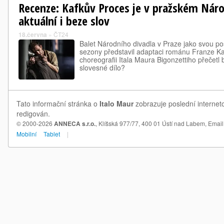
Recenze: Kafkův Proces je v pražském Nár
aktuální i beze slov
18.června
»
ČT24
Balet Národního divadla v Praze jako svou po
sezony představil adaptaci románu Franze Ka
choreografii Itala Maura Bigonzettiho přečetl 
slovesné dílo?
Tato informační stránka o
Italo Maur
zobrazuje poslední interneto
redigován.
© 2000-2026
ANNECA s.r.o.
, Klíšská 977/77, 400 01 Ústí nad Labem,
Email
Mobilní
Tablet
|