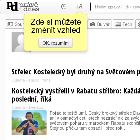
Zde si můžete
Souhrn
Moje
Z domova
Bulvár
Tech
změnit vzhled
Italo Maur
OK, rozumím
Střelec Kostelecký byl druhý na Světovém 
8.února
»
Rádio Praha
Kostelecký vystřelil v Rabatu stříbro: Kaž
poslední, říká
8.února
»
Deník.cz
Pořád to ještě umí. Český brokový střelec Da
ani v osmačtyřiceti letech neztrácí nic ze svý
světovém poháru v marockém Rabatu skončil v
Stejnou příčku tam obsadil i před rok…