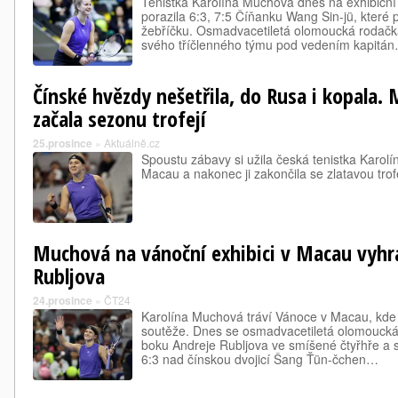
Tenistka Karolína Muchová dnes na exhibičn
porazila 6:3, 7:5 Číňanku Wang Sin-jü, které 
žebříčku. Osmadvacetiletá olomoucká rodačka 
svého tříčlenného týmu pod vedením kapitá
Čínské hvězdy nešetřila, do Rusa i kopala
začala sezonu trofejí
25.prosince
»
Aktuálně.cz
Spoustu zábavy si užila česká tenistka Karolí
Macau a nakonec ji zakončila se zlatavou trofe
Muchová na vánoční exhibici v Macau vyhr
Rubljova
24.prosince
»
ČT24
Karolína Muchová tráví Vánoce v Macau, kde 
soutěže. Dnes se osmadvacetiletá olomoucká
boku Andreje Rubljova ve smíšené čtyřhře a sl
6:3 nad čínskou dvojicí Šang Ťün-čchen…