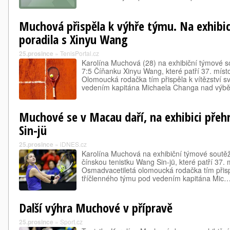
Muchová přispěla k výhře týmu. Na exhibic
poradila s Xinyu Wang
25.prosince
»
TenisPortal.cz
Karolína Muchová (28) na exhibiční týmové so
7:5 Číňanku Xinyu Wang, které patří 37. míst
Olomoucká rodačka tím přispěla k vítězství s
vedením kapitána Michaela Changa nad vý
Muchové se v Macau daří, na exhibici přeh
Sin-jü
25.prosince
»
iDNES.cz
Karolína Muchová na exhibiční týmové soutěži
čínskou tenistku Wang Sin-jü, které patří 37.
Osmadvacetiletá olomoucká rodačka tím přisp
tříčlenného týmu pod vedením kapitána Mic
Další výhra Muchové v přípravě
25.prosince
»
Sport.cz