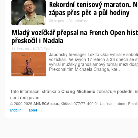
Rekordní tenisový maraton. N
zápas přes pět a půl hodiny
28.srpna
»
Aktuálně.cz
Mladý vozíčkář přepsal na French Open hist
přeskočil i Nadala
11.června
»
NOVA Sport
Japonský teenager Tokito Oda vyhrál v sobot
vozíčkáři. Ve svých 17 letech a 33 dnech se s
vyhrál mužský grandslamový turnaj mezi dosp
Překonal tím Michaela Changa, kte…
Tato informační stránka o
Chang Michaelo
zobrazuje poslední in
není redigován.
© 2000-2026
ANNECA s.r.o.
, Klíšská 977/77, 400 01 Ústí nad Labem,
Email
Mobilní
Tablet
|