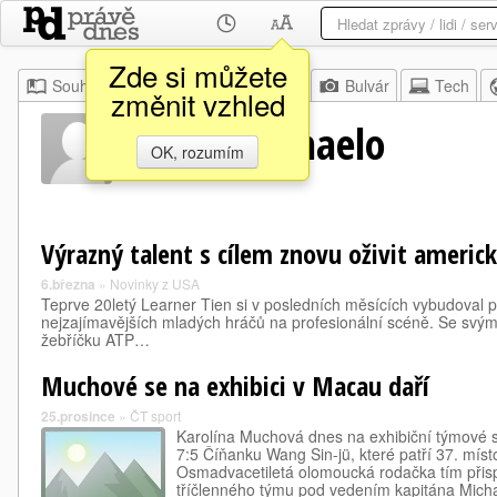
Zde si můžete
Souhrn
Moje
Z domova
Bulvár
Tech
změnit vzhled
Chang Michaelo
OK, rozumím
Výrazný talent s cílem znovu oživit americk
6.března
»
Novinky z USA
Teprve 20letý Learner Tien si v posledních měsících vybudoval p
nejzajímavějších mladých hráčů na profesionální scéně. Se sv
žebříčku ATP…
Muchové se na exhibici v Macau daří
25.prosince
»
ČT sport
Karolína Muchová dnes na exhibiční týmové s
7:5 Číňanku Wang Sin-jü, které patří 37. mís
Osmadvacetiletá olomoucká rodačka tím přisp
tříčlenného týmu pod vedením kapitána Mic