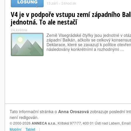
13.září
»
24hod.sk
V4 je v podpoře vstupu zemí západního Ba
jednotná. To ale nestačí
24.května
Země Visegrádské čtyřky jsou jednotné v otáz
západní Balkán, ačkoliv se celkový konsensu
Deklarace, které se zavazují k politice otevře
následovány konkrétními a rozhodnými …
Tato informační stránka o
Anna Oroszová
zobrazuje poslední in
není redigován.
© 2000-2026
ANNECA s.r.o.
, Klíšská 977/77, 400 01 Ústí nad Labem,
Email
Mobilní
Tablet
|