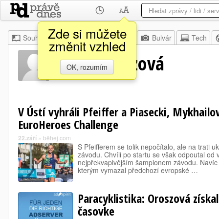
Zde si můžete
Souhrn
Moje
Z domova
Bulvár
Tech
změnit vzhled
Anna Oroszová
OK, rozumím
V Ústí vyhráli Pfeiffer a Piasecki, Mykhailo
EuroHeroes Challenge
22.září
»
běhej.com
S Pfeifferem se tolik nepočítalo, ale na trati u
závodu. Chvíli po startu se však odpoutal od
nejpřekvapivějším šampionem závodu. Navíc 
kterým vymazal předchozí evropské …
Paracyklistika: Oroszová získa
časovke