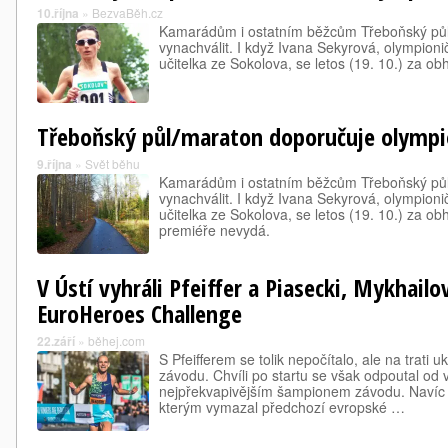
10.října
»
BezvaBěh.cz
Kamarádům i ostatním běžcům Třeboňský půl
vynachválit. I když Ivana Sekyrová, olympion
učitelka ze Sokolova, se letos (19. 10.) za o
Třeboňský půl/maraton doporučuje olympi
9.října
»
Svět běhu
Kamarádům i ostatním běžcům Třeboňský půl
vynachválit. I když Ivana Sekyrová, olympion
učitelka ze Sokolova, se letos (19. 10.) za o
premiéře nevydá.
V Ústí vyhráli Pfeiffer a Piasecki, Mykhailo
EuroHeroes Challenge
22.září
»
běhej.com
S Pfeifferem se tolik nepočítalo, ale na trati u
závodu. Chvíli po startu se však odpoutal od
nejpřekvapivějším šampionem závodu. Navíc 
kterým vymazal předchozí evropské …