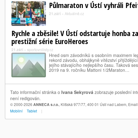
Půlmaraton v Ústí vyhráli Pfei
21.září
»
Aktuálně.cz
Rychle a zběsile! V Ústí odstartuje honba z
prestižní série EuroHeroes
21.září
»
sportovnilisty.cz
Hned osm závodníků s osobním maximem lep
rekord závodu, obhájkyně vítězství přijíždějíc
jejího stávajícího nejlepšího času. Taková ses
2019 na 9. ročníku Mattoni 1/2Maraton…
Tato informační stránka o
Ivana Sekyrová
zobrazuje poslední int
není redigován.
© 2000-2026
ANNECA s.r.o.
, Klíšská 977/77, 400 01 Ústí nad Labem,
Email
Mobilní
Tablet
|