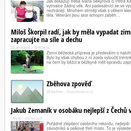
Jak dokazují třeba Ivana Sekyrová či Petra Ka
vytrvalce žádný věk. Ani padesátníci se ve vý
neztrácejí. Mnohem strměji však s věkem kles
těla. Veteráni jsou sice schopni zaběh…
Miloš Škorpil radí, jak by měla vypadat zim
zapracujte na síle a dechu
22.prosince
»
Svět běhu
Zimní běžecká příprava je především o nabíh
Bylo by však chybou z ní zcela vyloučit tréni
na čem by běžci a běžkyně měli opravdu za
Zběhova zpověď
20.května
»
bezeckaskola.cz
Jakub Zemaník v osobáku nejlepší z Čechů 
19.září
»
běhej.com
Pořádné zlepšení osobního rekordu, nejlepší
závodníků a celkové třetí místo. To je výsle