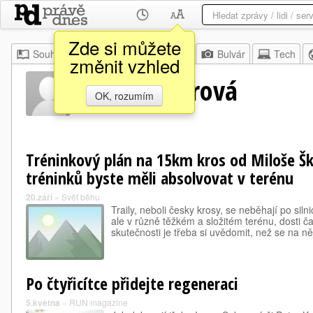
Zde si můžete
Souhrn
Moje
Z domova
Bulvár
Tech
změnit vzhled
Ivana Sekyrová
OK, rozumím
Tréninkový plán na 15km kros od Miloše Šk
tréninků byste měli absolvovat v terénu
20.září
»
Svět běhu
Traily, neboli česky krosy, se neběhají po sil
ale v různě těžkém a složitém terénu, dosti č
skutečnosti je třeba si uvědomit, než se na 
Po čtyřicítce přidejte regeneraci
5.května
»
RUN magazine