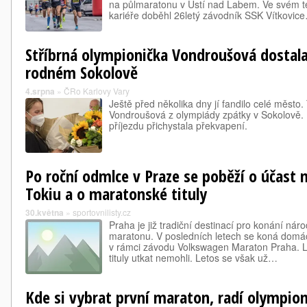
na půlmaratonu v Ústí nad Labem. Ve svém t
kariéře doběhl 26letý závodník SSK Vítkovic
Stříbrná olympionička Vondroušová dostal
rodném Sokolově
4.srpna
»
ČRo Karlovy Vary
Ještě před několika dny jí fandilo celé město.
Vondroušová z olympiády zpátky v Sokolově. 
příjezdu přichystala překvapení.
Po roční odmlce v Praze se poběží o účast 
Tokiu a o maratonské tituly
30.května
»
sportovnilisty.cz
Praha je již tradiční destinací pro konání ná
maratonu. V posledních letech se koná domácí
v rámci závodu Volkswagen Maraton Praha. Lo
tituly utkat nemohli. Letos se však už…
Kde si vybrat první maraton, radí olympio