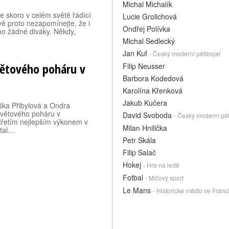
Michal Michalík
le skoro v celém světě řádící
Lucie Grolichová
vě proto nezapomínejte, že i
Ondřej Polívka
ho žádné diváky. Někdy,
Michal Sedlecký
Jan Kuf
- Český moderní pětibojař
Světového poháru v
Filip Neusser
Barbora Kodedová
Karolína Křenková
Jakub Kučera
iška Přibylová a Ondra
Světového poháru v
David Svoboda
- Český moderní pět
třetím nejlepším výkonem v
Milan Hnilička
stal…
Petr Skála
Filip Salač
Hokej
- Hra na ledě
Fotbal
- Míčový sport
Le Mans
- Historické město ve Franci