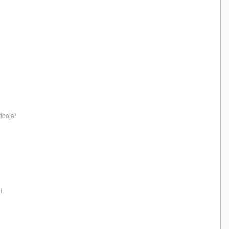
ibojař
i