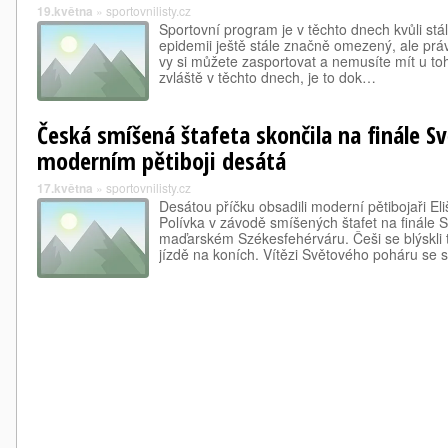
19.května
»
sportovnilisty.cz
Sportovní program je v těchto dnech kvůli stá
epidemii ještě stále značně omezený, ale prá
vy si můžete zasportovat a nemusíte mít u to
zvláště v těchto dnech, je to dok…
Česká smíšená štafeta skončila na finále 
moderním pětiboji desátá
17.května
»
sportovnilisty.cz
Desátou příčku obsadili moderní pětibojaři El
Polívka v závodě smíšených štafet na finále 
maďarském Székesfehérváru. Češi se blýskli 
jízdě na koních. Vítězi Světového poháru se 