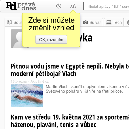
Zde si můžete
Souhrn
Moje
Z domova
Bulvár
Tech
změnit vzhled
Ondra Polívka
OK, rozumím
Pitnou vodu jsme v Egyptě nepili. Nebyla to
moderní pětibojař Vlach
16.března
»
Aktuálně.cz
Martin Vlach skončil o uplynulém víkendu v 
Světového poháru v Káhiře na třetí příčce.
Kam ve středu 19. května 2021 za sportem?
házenou, plavání, tenis a vůbec