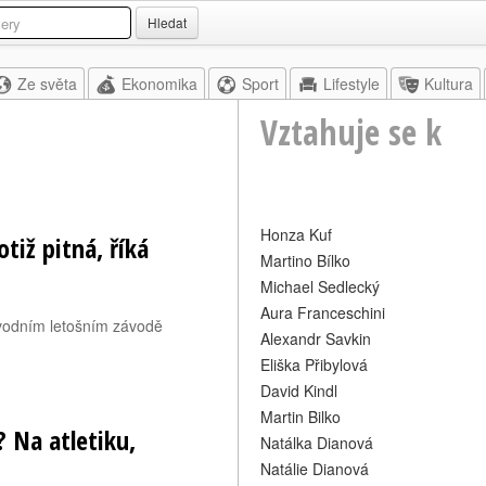
Hledat
Ze světa
Ekonomika
Sport
Lifestyle
Kultura
Vztahuje se k
Honza Kuf
tiž pitná, říká
Martino Bílko
Michael Sedlecký
Aura Franceschini
úvodním letošním závodě
Alexandr Savkin
Eliška Přibylová
David Kindl
Martin Bilko
 Na atletiku,
Natálka Dianová
Natálie Dianová