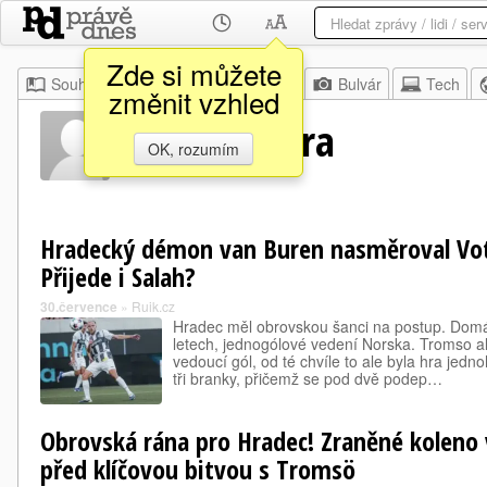
Zde si můžete
Souhrn
Moje
Z domova
Bulvár
Tech
změnit vzhled
Jakub Kučera
OK, rozumím
Hradecký démon van Buren nasměroval Vot
Přijede i Salah?
30.července
»
Ruik.cz
Hradec měl obrovskou šanci na postup. Domá
letech, jednogólové vedení Norska. Tromso ale
vedoucí gól, od té chvíle to ale byla hra jed
tři branky, přičemž se pod dvě podep…
Obrovská rána pro Hradec! Zraněné koleno 
před klíčovou bitvou s Tromsö