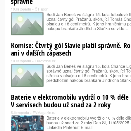
správně
10.listopadu
»
ČT sport
Sudí Jan Beneš ve šlágru 15. kola fotbalové l
uznal čtvrtý gól Pražanů, skórující Tomáš Cho
ofsajdu o 18 centimetrů. K jeho hraničnímu p
nákopu brankáře Jindřicha Staňka se vide…
Komise: Čtvrtý gól Slavie platil správně. R
ani v dalších zápasech
10.listopadu
»
Eurofotbal.cz
Sudí Jan Beneš ve šlágru 15. kola Chance Lig
správně uznal čtvrtý gól Pražanů, skórující 
střelou v ofsajdu o 18 centimetrů. K jeho hra
předchozím nákopu brankáře Jindřicha Staňk
Baterie v elektromobilu vydrží o 10 % déle
V servisech budou už snad za 2 roky
5.listopadu
»
EVMagazin.cz
Baterie v elektromobilu vydrží o 10 % déle d
budou už snad za 2 roky Dan St, 11/05/2025 
Linkedin Pinterest E-mail