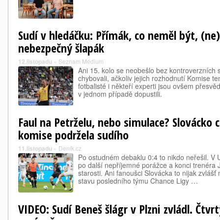
Sudí v hledáčku: Přímák, co neměl být, (ne
nebezpečný šlapák
12.listopadu
»
Seznam Médium
Ani 15. kolo se neobešlo bez kontroverzních 
chybovali, ačkoliv jejich rozhodnutí Komise te
fotbalisté i někteří experti jsou ovšem přesv
v jednom případě dopustili.
Faul na Petrželu, nebo simulace? Slovácko c
komise podržela sudího
11.listopadu
»
Deník.cz
Po ostudném debaklu 0:4 to nikdo neřešil. V U
po další nepříjemné porážce a konci trenéra
starosti. Ani fanoušci Slovácka to nijak zvlášť
stavu posledního týmu Chance Ligy …
VIDEO: Sudí Beneš šlágr v Plzni zvládl. Čtvrtý