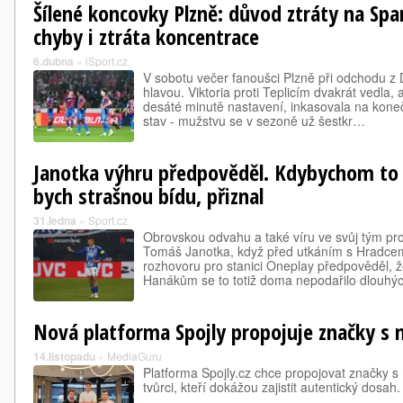
Šílené koncovky Plzně: důvod ztráty na Spa
chyby i ztráta koncentrace
6.dubna
»
iSport.cz
V sobotu večer fanoušci Plzně při odchodu z D
hlavou. Viktoria proti Teplicím dvakrát vedla
desáté minutě nastavení, inkasovala na koneč
stav - mužstvu se v sezoně už šestkr…
Janotka výhru předpověděl. Kdybychom to n
bych strašnou bídu, přiznal
31.ledna
»
Sport.cz
Obrovskou odvahu a také víru ve svůj tým pr
Tomáš Janotka, když před utkáním s Hradcem
rozhovoru pro stanici Oneplay předpověděl, ž
Hanákům se to totiž doma nepodařilo dlouhý
Nová platforma Spojly propojuje značky s 
14.listopadu
»
MediaGuru
Platforma Spojly.cz chce propojovat značky s
tvůrci, kteří dokážou zajistit autentický dosah.