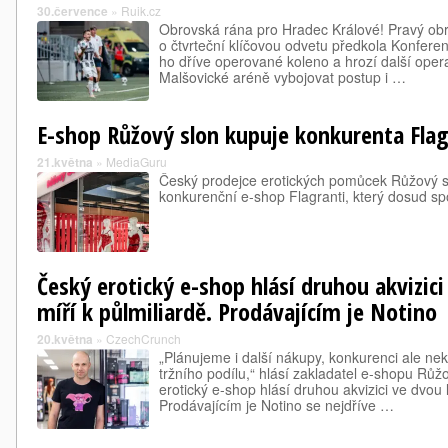
30.července
»
Ruik.cz
Obrovská rána pro Hradec Králové! Pravý ob
o čtvrteční klíčovou odvetu předkola Konferenč
ho dříve operované koleno a hrozí další oper
Malšovické aréně vybojovat postup i …
E-shop Růžový slon kupuje konkurenta Flag
21.května
»
MediaGuru
Český prodejce erotických pomůcek Růžový slo
konkurenční e-shop Flagranti, který dosud spo
Český erotický e-shop hlásí druhou akvizici
míří k půlmiliardě. Prodávajícím je Notino
20.května
»
CzechCrunch
„Plánujeme i další nákupy, konkurenci ale ne
tržního podílu,“ hlásí zakladatel e-shopu Růž
erotický e-shop hlásí druhou akvizici ve dvou l
Prodávajícím je Notino se nejdříve …