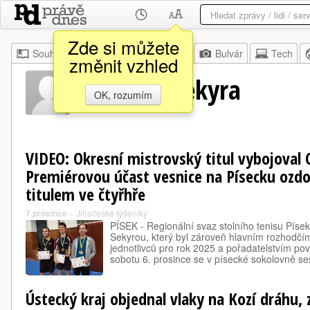
Zde si můžete
Souhrn
Moje
Z domova
Bulvár
Tech
změnit vzhled
Miroslav Sekyra
OK, rozumím
VIDEO: Okresní mistrovský titul vybojoval 
Premiérovou účast vesnice na Písecku ozdo
titulem ve čtyřhře
7.prosince
»
Jihočeské týdeníky
PÍSEK - Regionální svaz stolního tenisu Píse
Sekyrou, který byl zároveň hlavním rozhodčí
jednotlivců pro rok 2025 a pořadatelstvím pově
sobotu 6. prosince se v písecké sokolovně s
Ústecký kraj objednal vlaky na Kozí dráhu,