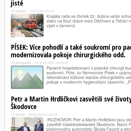
jisté
23.dubna
»
Děčínský deník
Krajská rada ve čtvrtek 22. dubna večer schvá
vlaků na Kozí dráze mezi Děčínem a Telnicí 
vyjet v červenci.
PÍSEK: Více pohodlí a také soukromí pro p
modernizovala pokoje chirurgického odd.
23.listopadu
»
Za krásnější Vimperk
Pacienti hospitalizovaní v písecké chirurgii b
soukromí. Poté, co Nemocnice Písek v uplynu
rekonstrukci lůžkové stanice chirurgického o
pokoje s moderním hygienickým zázemím. „
Petr a Martin Hrdličkovi zasvětili své živo
Škodovce
12.ledna
»
Boleslavský deník
/ROZHOVOR/ Petr a Martin Hrdličkovi jsou ote
zasvětili mladoboleslavské Škodovce. Navíc P
přelomového automobilu Škoda Favorit a jeho 