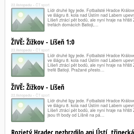
22.listopadu
»
ČT sport
Lídr druhé ligy jede. Fotbalisté Hradce Králov
ve šlágru 8. kola nad Ústím nad Labem upevni
Líšeň ztrácí pět bodů, ale nyní hraje na hřišt
trefách domácích Batioji,…
ŽIVĚ: Žižkov - Líšeň 1:0
22.listopadu
»
ČT sport
Lídr druhé ligy jede. Fotbalisté Hradce Králov
ve šlágru 8. kola nad Ústím nad Labem upevni
Líšeň ztrácí pět bodů, ale nyní hraje na hřišt
trefě Batioji. Pražané přesto…
ŽIVĚ: Žižkov - Líšeň
22.listopadu
»
ČT sport
Lídr druhé ligy jede. Fotbalisté Hradce Králov
ve šlágru 8. kola nad Ústím nad Labem upevni
Líšeň ztrácí pět bodů, ale nyní hraje na hřišt
jsou tři body od Líšně na pá…
Rozjetý Hradec nezbrzdilo ani Ústí, třinecká