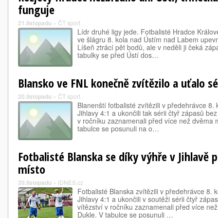
funguje
21.listopadu
»
ČT sport
Lídr druhé ligy jede. Fotbalisté Hradce Králov
ve šlágru 8. kola nad Ústím nad Labem upevni
Líšeň ztrácí pět bodů, ale v neděli ji čeká záp
tabulky se před Ústí dos…
Blansko ve FNL konečně zvítězilo a uťalo sé
20.listopadu
»
ČT sport
Blanenští fotbalisté zvítězili v předehrávce 8. 
Jihlavy 4:1 a ukončili tak sérii čtyř zápasů be
v ročníku zaznamenali před více než dvěma m
tabulce se posunuli na o…
Fotbalisté Blanska se díky výhře v Jihlavě
místo
20.listopadu
»
iDNES.cz
Fotbalisté Blanska zvítězili v předehrávce 8. ko
Jihlavy 4:1 a ukončili v soutěži sérii čtyř záp
vítězství v ročníku zaznamenali před více ne
Dukle. V tabulce se posunuli …