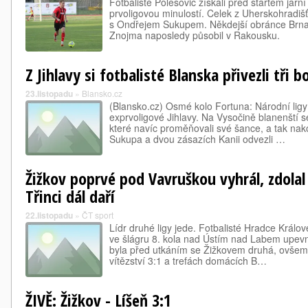
Fotbalisté Polešovic získali před startem jarní
prvoligovou minulostí. Celek z Uherskohradiš
s Ondřejem Sukupem. Někdejší obránce Brna
Znojma naposledy působil v Rakousku.
Z Jihlavy si fotbalisté Blanska přivezli tři b
23.listopadu
»
Blansko.cz
(Blansko.cz) Osmé kolo Fortuna: Národní ligy
exprvoligové Jihlavy. Na Vysočině blanenští se
které navíc proměňovali své šance, a tak na
Sukupa a dvou zásazích Kanii odvezli …
Žižkov poprvé pod Vavruškou vyhrál, zdolal 
Třinci dál daří
22.listopadu
»
ČT sport
Lídr druhé ligy jede. Fotbalisté Hradce Králov
ve šlágru 8. kola nad Ústím nad Labem upevni
byla před utkáním se Žižkovem druhá, ovšem P
vítězství 3:1 a trefách domácích B…
ŽIVĚ: Žižkov - Líšeň 3:1