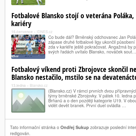
Fotbalové Blansko stojí o veterána Poláka,
kariéry
16.července
»
iDNES.cz
Co bude dál? Brněnský odchovanec Jan Polá
zápase druhé fotbalové ligy ukončil působení 
zda v kariéře ještě pokračovat. Angažmá by p
svých řadách uvítalo Blansko, nováček sout
Fotbalový víkend proti Zbrojovce skončil n
Blansko nestačilo, mstilo se na devatenáct
13.ledna
»
Blansko.cz
(Blansko.cz) V rámci prvních dvou přípravnýc
týmy brněnské Zbrojovky. V pátek 10. ledna p
Brňanů a o den později kategorie U19. V obou
vidět devět branek. První duel ovládla …
Tato informační stránka o
Ondřej Sukup
zobrazuje poslední inte
redigován.