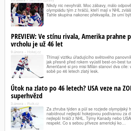
23.února
Nikdy nic nevyhráli. Moc zábavy, málo odpově
olympiádu tým z hráčů, kteří mají v NHL zvláštn
Tahle skupina nakonec překvapila, že umí být 
PREVIEW: Ve stínu rivala, Amerika prahne 
vrcholu je už 46 let
9.února
»
Hokej.cz
Třímají vizitku úřadujícího světového panovník
jak přesně před rokem vyústil best-on-best tu
Američané si pro misi Milán stanoví dva cíle: 
sobě po 46 letech zlatý lesk.
Útok na zlato po 46 letech? USA veze na Z
superhvězd
3.února
»
Ruik.cz
Za zhruba týden a půl se rozjede olympijský h
nabídnout nejlepší hokejovou podívanou za dlo
nejlepší hráči z NHL. Týmy Kanady nebo USA
respekt. Co s sebou přiveze americký ko…