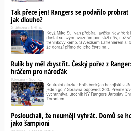
Tak přece jen! Rangers se podařilo probrat 
jak dlouho?
21.března
»
NHL.cz
Když Mike Sullivan přebíral lavičku New York 
dostat se svým hvězdám pod kůži dřív, než v
tréninkový kemp. S Alexisem Lafrenierem si to
že dorazí přímo do jeho čtvrti na…
Rulík by měl zbystřit. Český pořez z Ranger
hráčem pro nároďák
6.března
»
Sport.cz
Kontrolní otázka: Kolik českých hokejistů vstře
jeden gól? Správná odpověď: 203. Premiérovou
vychutnával útočník NY Rangers Jaroslav Chm
Torontem.
Poslouchali, že neumějí vyhrát. Domů se ho
jako šampioni
»
Seznam Zprávy