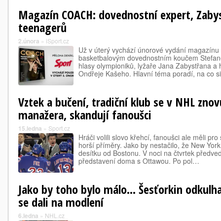
Magazín COACH: dovednostní expert, Zabyst
teenagerů
2.února
»
iSport.cz
Už v úterý vychází únorové vydání magazínu
basketbalovým dovednostním koučem Stefan
hlasy olympioniků, lyžaře Jana Zabystřana 
Ondřeje Kašeho. Hlavní téma poradí, na co s
Vztek a bučení, tradiční klub se v NHL znov
manažera, skandují fanoušci
15.ledna
»
Sport.cz
Hráči volili slovo křehcí, fanoušci ale měli p
horší příměry. Jako by nestačilo, že New Yor
desítku od Bostonu. V noci na čtvrtek předvedl
představení doma s Ottawou. Po pol…
Jako by toho bylo málo... Šesťorkin odkulha
se dali na modlení
6.ledna
»
NHL.cz