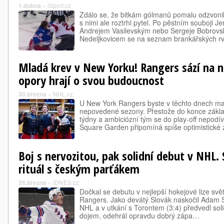
1.dubna
»
iSport.cz
Zdálo se, že bitkám gólmanů pomalu odzvonil
s nimi ale roztrhl pytel. Po pěstním souboji
Andrejem Vasilevským nebo Sergeje Bobrovs
Nedeljkovicem se na seznam brankářských r
Mladá krev v New Yorku! Rangers sází na n
opory hrají o svou budoucnost
30.března
»
NHL.cz
U New York Rangers byste v těchto dnech mar
nepovedené sezony. Přestože do konce základ
týdny a ambiciózní tým se do play-off nepodí
Square Garden připomíná spíše optimistické z
Boj s nervozitou, pak solidní debut v NHL. 
rituál s českým parťákem
26.března
»
iDNES.cz
Dočkal se debutu v nejlepší hokejové lize sv
Rangers. Jako devátý Slovák naskočil Adam S
NHL a v utkání s Torontem (3:4) předvedl soli
dojem, odehrál opravdu dobrý zápa…