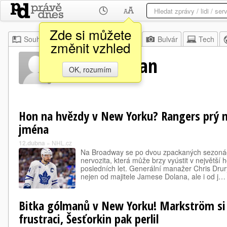
Zde si můžete
Souhrn
Moje
Z domova
Bulvár
Tech
změnit vzhled
Mike Sullivan
OK, rozumím
Hon na hvězdy v New Yorku? Rangers prý mí
jména
12.dubna
»
NHL.cz
Na Broadway se po dvou zpackaných sezonách 
nervozita, která může brzy vyústit v největší
posledních let. Generální manažer Chris Dru
nejen od majitele Jamese Dolana, ale i od j…
Bitka gólmanů v New Yorku! Markström si 
frustraci, Šesťorkin pak perlil