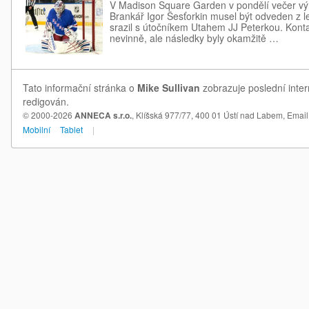
V Madison Square Garden v pondělí večer vý
Brankář Igor Šesťorkin musel být odveden z le
srazil s útočníkem Utahem JJ Peterkou. Konta
nevinně, ale následky byly okamžitě …
Tato informační stránka o
Mike Sullivan
zobrazuje poslední inter
redigován.
© 2000-2026
ANNECA s.r.o.
, Klíšská 977/77, 400 01 Ústí nad Labem,
Email
Mobilní
Tablet
|