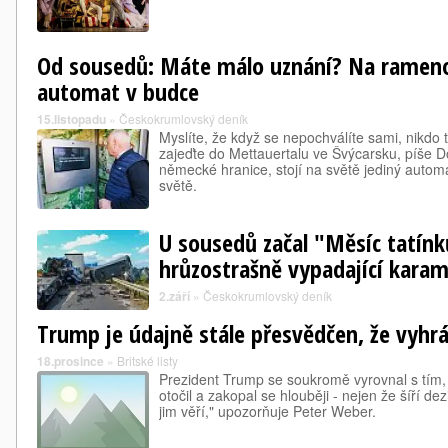
Od sousedů: Máte málo uznání? Na rameno
automat v budce
15.listopadu
»
Českokrumlovský deník
Myslíte, že když se nepochválíte sami, nikdo 
zajeďte do Mettauertalu ve Švýcarsku, píše D
německé hranice, stojí na světě jediný auto
světě.
U sousedů začal "Měsíc tatínků
hrůzostrašně vypadající kara
2.září
»
Českokrumlovský deník
Trump je údajně stále přesvědčen, že vyhrá
18.prosince
»
Britské listy
Prezident Trump se soukromě vyrovnal s tím, ž
otočil a zakopal se hlouběji - nejen že šíří d
jim věří," upozorňuje Peter Weber.