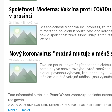
Společnost Moderna: Vakcína proti COVIDu
v prosinci
21.října
»
Britské listy
Šéf společnosti Moderna Inc. prohlásil, že fed
mimořádné povolení k použití vyvíjené koronav
pokud společnost získá slibné údaje z třetí fá
Weber.
Nový koronavirus "možná mutuje v méně 
22.dubna
»
Britské listy
Život se jen tak nevrátí k předpandemickému n
karantény ve snaze rozhýbat tvrdě zasažené
stanou povinnou výbavou, lidé mohou být "uvě
měsíce" a rušné veřejné události jsou vylou
Tato informační stránka o
Peter Weber
zobrazuje poslední intern
redigován.
© 2000-2026
ANNECA s.r.o.
, Klíšská 977/77, 400 01 Ústí nad Labem,
Email
Mobilní
Tablet
|