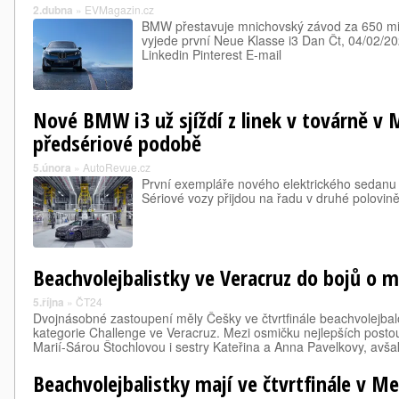
2.dubna
»
EVMagazin.cz
BMW přestavuje mnichovský závod za 650 mil
vyjede první Neue Klasse i3 Dan Čt, 04/02/20
Linkedin Pinterest E-mail
Nové BMW i3 už sjíždí z linek v továrně v 
předsériové podobě
5.února
»
AutoRevue.cz
První exempláře nového elektrického sedanu b
Sériové vozy přijdou na řadu v druhé polovině
Beachvolejbalistky ve Veracruz do bojů o 
5.října
»
ČT24
Dvojnásobné zastoupení měly Češky ve čtvrtfinále beachvolejbal
kategorie Challenge ve Veracruz. Mezi osmičku nejlepších postou
Marií-Sárou Štochlovou i sestry Kateřina a Anna Pavelkovy, avš
Beachvolejbalistky mají ve čtvrtfinále v M