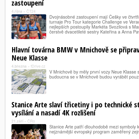
zastoupení
4.října
»
ČT24
Dvojnásobné zastoupení mají Češky ve čtvrtf
turnaje Pro Tour kategorie Challenge ve Vera
nejlepších postoupily Markéta Svozilová s Mar
čerstvě dvacetileté sestry Kateřina a Anna P
Hlavní továrna BMW v Mnichově se připrav
Neue Klasse
4.března
»
fDrive.cz
V Mnichově by měly první vozy Neue Klasse sj
budoucna se v Mnichově budou vyrábět pouze 
Stanice Arte slaví třicetiny i po technické 
vysílání a nasadí 4K rozlišení
21.září
»
ČRo
Stanice Arte patří dlouhodobě mezi symboly kv
nejznámější evropský program zaměřený zejm