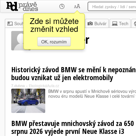
Zde si můžete
Souhrn
Moje
Z domova
Bulvár
Tech
změnit vzhled
Peter Weber
OK, rozumím
Historický závod BMW se mění k nepoznán
budou vznikat už jen elektromobily
7.dubna
»
EkologickáAuta.cz
BMW v srpnu spustí v Mnichově sériovou výr
novou éru modelů Neue Klasse i celé tovární
BMW přestavuje mnichovský závod za 650 m
srpnu 2026 vyjede první Neue Klasse i3