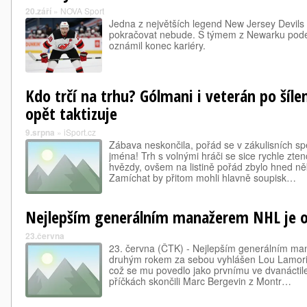
20.září
»
NOVA Sport
Jedna z největších legend New Jersey Devils
pokračovat nebude. S týmem z Newarku pode
oznámil konec kariéry.
Kdo trčí na trhu? Gólmani i veterán po šíl
opět taktizuje
9.srpna
»
iSport.cz
Zábava neskončila, pořád se v zákulisních s
jména! Trh s volnými hráči se sice rychle zte
hvězdy, ovšem na listině pořád zbylo hned ně
Zamíchat by přitom mohli hlavně soupisk…
Nejlepším generálním manažerem NHL je o
23.června
23. června (ČTK) - Nejlepším generálním m
druhým rokem za sebou vyhlášen Lou Lamorie
což se mu povedlo jako prvnímu ve dvanáctilet
příčkách skončili Marc Bergevin z Montr…