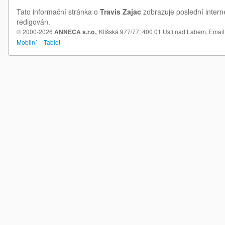
Tato informační stránka o
Travis Zajac
zobrazuje poslední intern
redigován.
© 2000-2026
ANNECA s.r.o.
, Klíšská 977/77, 400 01 Ústí nad Labem,
Email
Mobilní
Tablet
|