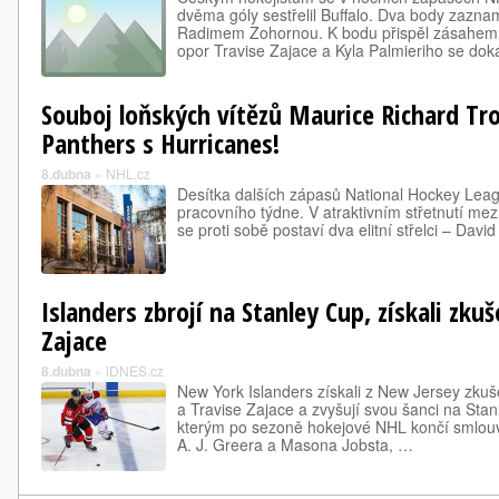
dvěma góly sestřelil Buffalo. Dva body zaznam
Radimem Zohornou. K bodu přispěl zásahem i
opor Travise Zajace a Kyla Palmieriho se do
Souboj loňských vítězů Maurice Richard Tr
Panthers s Hurricanes!
8.dubna
»
NHL.cz
Desítka dalších zápasů National Hockey Lea
pracovního týdne. V atraktivním střetnutí m
se proti sobě postaví dva elitní střelci – Davi
Islanders zbrojí na Stanley Cup, získali zku
Zajace
8.dubna
»
iDNES.cz
New York Islanders získali z New Jersey zkuš
a Travise Zajace a zvyšují svou šanci na Stanl
kterým po sezoně hokejové NHL končí smlouva
A. J. Greera a Masona Jobsta, …