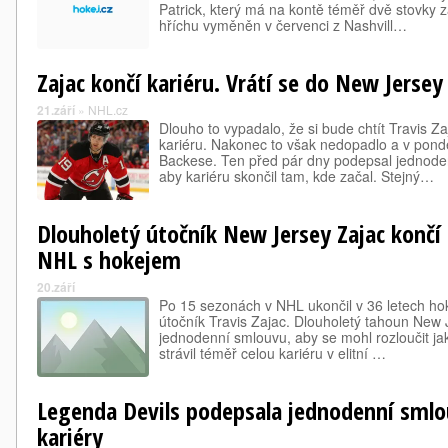
Patrick, který má na kontě téměř dvě stovky 
hříchu vyměněn v červenci z Nashvill…
Zajac končí kariéru. Vrátí se do New Jersey
21.září
»
NHL.cz
Dlouho to vypadalo, že si bude chtít Travis Zaj
kariéru. Nakonec to však nedopadlo a v pond
Backese. Ten před pár dny podepsal jednoden
aby kariéru skončil tam, kde začal. Stejný…
Dlouholetý útočník New Jersey Zajac končí
NHL s hokejem
20.září
Po 15 sezonách v NHL ukončil v 36 letech ho
útočník Travis Zajac. Dlouholetý tahoun New
jednodenní smlouvu, aby se mohl rozloučit jak
strávil téměř celou kariéru v elitní …
Legenda Devils podepsala jednodenní smlou
kariéry