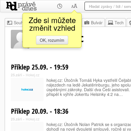
Zde si můžete
Souhrn
Moje
Z domova
Bulvár
Tech
změnit vzhled
Travis Zajac
OK, rozumím
Příklep 25.09. - 19:59
25.září
»
Hokej.cz
hokej.cz: Útočník Tomáš Hyka vystřelil Čeljabi
nájezdech na ledě Jekatěrinburgu, jeho spolu
úspěšnými zákroky. Další dva Češi asistovali
přispěl k výhře Jokeritu Helsinky 4:2 na…
Příklep 20.09. - 18:36
25.září
»
Hokej.cz
hokej.cz: Útočník Nolan Patrick se s organiz
dohodl na nové dvouleté smlouvě, ročně si vy