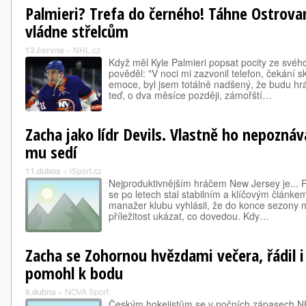
Palmieri? Trefa do černého! Táhne Ostrova
vládne střelcům
13.června
»
NHL.cz
Když měl Kyle Palmieri popsat pocity ze svéh
pověděl: "V noci mi zazvonil telefon, čekání sk
emoce, byl jsem totálně nadšený, že budu hr
teď, o dva měsíce později, zámořští…
Zacha jako lídr Devils. Vlastně ho nepozná
mu sedí
11.dubna
»
iSport.cz
Nejproduktivnějším hráčem New Jersey je... 
se po letech stal stabilním a klíčovým článke
manažer klubu vyhlásil, že do konce sezony ma
příležitost ukázat, co dovedou. Kdy…
Zacha se Zohornou hvězdami večera, řádil i
pomohl k bodu
9.dubna
»
NOVA Sport
Českým hokejistům se v nočních zápasech NH