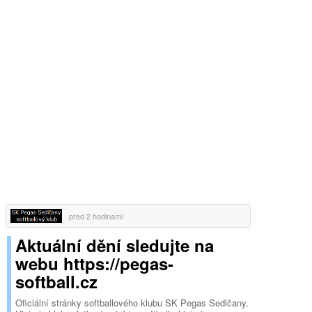
před 2 hodinami
Aktuální dění sledujte na
webu https://pegas-
softball.cz
Oficiální stránky softballového klubu SK Pegas Sedlčany.