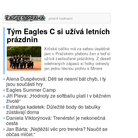
před 6 hodinami
Tým Eagles C si užívá letních
prázdnin
Krčské céčko má za sebou úspěšné
jaro v Pražském přeboru žen a teď si
užívá zasloužené prázdniny. Z deseti
odehraných zápasů si holky odnesly
jen jednu těsnou prohru s Miners
Kladno a jednu remízu s SC
Alena Duspěvová: Děti se nesmí bát chyb, i ty
Canaries.
jsou součástí hry
Eagles Summer Camp
Jiří Pleva: „Hodnoty ze softballu platí i v běžném
životě“
Extraliga kadetek: Důležité body do tabulky
zůstávají doma
Daniela Viktorýnová: Trenérství je nekonečná
cesta
Jan Bárta: „Nejtěžší věc pro trenéra? Naučit se
občas mlčet.“