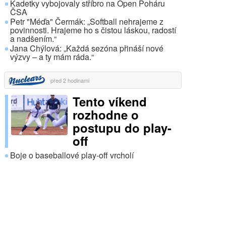
Kadetky vybojovaly stříbro na Open Poháru
ČSA
Petr "Méďa" Čermák: „Softball nehrajeme z
povinnosti. Hrajeme ho s čistou láskou, radostí
a nadšením.“
Jana Chýlová: „Každá sezóna přináší nové
výzvy – a ty mám ráda.“
před 2 hodinami
Tento víkend
rozhodne o
postupu do play-
off
Boje o baseballové play-off vrcholí