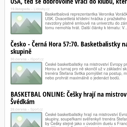
USA, teď se dobrovolně vrací do klubu, který 
19.listopadu
»
Lidovky.cz
Basketbalová reprezentantka Veronika Voráčk
USK. Dvacetiletá křídelní hráčka z pražského c
navzdory platné smlouvě na univerzitu do zám
tomu nemohla hrát. Další články k tématu: V
Česko - Černá Hora 57:70. Basketbalistky n
skupině
30.června
»
iSport.cz
České basketbalistky na mistrovství Evropy p
Horou a turnaj pro ně skončil už v základní s
trenéra Štefana Svitka pomýšlet na postup, m
nebo prohrát maximálně o jedenáct bodů.
BASKETBAL ONLINE: Češky hrají na mistrovs
Švédkám
28.června
»
Sport.cz
České basketbalistky hrají na mistrovství Ev
skupiny, soupeřkami svěřenkyň trenéra Štefa
by Češky stejně jako v úvodním duelu s Franci