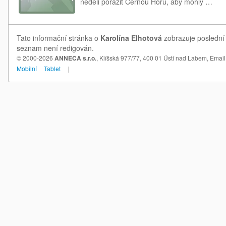
neděli porazit Černou Horu, aby mohly …
Tato informační stránka o
Karolína Elhotová
zobrazuje poslední 
seznam není redigován.
© 2000-2026
ANNECA s.r.o.
, Klíšská 977/77, 400 01 Ústí nad Labem,
Email
Mobilní
Tablet
|