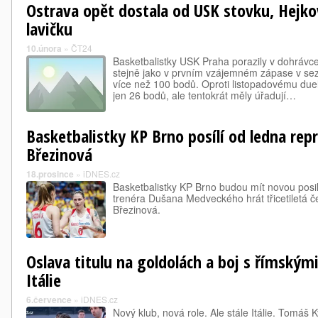
Ostrava opět dostala od USK stovku, Hejkov
lavičku
10.února
»
ČT24
Basketbalistky USK Praha porazily v dohrávce
stejně jako v prvním vzájemném zápase v se
více než 100 bodů. Oproti listopadovému duel
jen 26 bodů, ale tentokrát měly úřadují…
Basketbalistky KP Brno posílí od ledna rep
Březinová
18.prosince
»
iDNES.cz
Basketbalistky KP Brno budou mít novou posi
trenéra Dušana Medveckého hrát třicetiletá 
Březinová.
Oslava titulu na goldolách a boj s římským
Itálie
6.července
»
iDNES.cz
Nový klub, nová role. Ale stále Itálie. Tomáš K