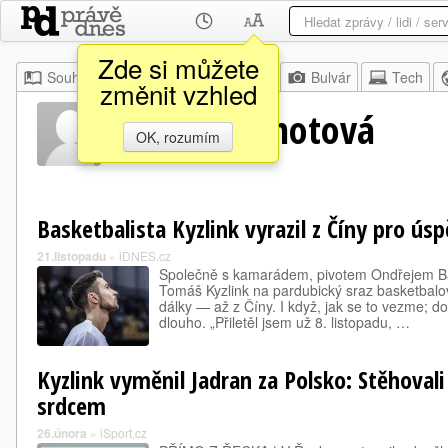
Zde si můžete
Souhrn
Moje
Z domova
Bulvár
Tech
změnit vzhled
Karolína Elhotová
OK, rozumím
Basketbalista Kyzlink vyrazil z Číny pro ús
21.listopadu
»
iDNES.cz
Společně s kamarádem, pivotem Ondřejem Bal
Tomáš Kyzlink na pardubický sraz basketbalo
dálky — až z Číny. I když, jak se to vezme; d
dlouho. „Přiletěl jsem už 8. listopadu, …
Kyzlink vyměnil Jadran za Polsko: Stěhoval
srdcem
26.února
»
iSport.cz