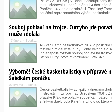
PŘÍMO Z ŘECKA | V Řecku nastoupil coby čle
minut skóroval 10 bodů, stáhnul 4 doskočené 
Porážce 64:72 ale nezabránil. Třicetiletý Tomá
součástí reprezentačního výběru basketbali
Souboj pohlaví na trojce. Curryho jde poraz
muže zdolala
17.února
»
iSport.cz
All Star Game basketbalové NBA je poslední r
festival čím dál větší nudy. Tento víkend ale 
Indianapolis rozsvítí souboj pohlaví na trojk
Steph Curry vyzve rekordmanku WNBA S…
Výborně! České basketbalistky v přípravě n
Švédkám porážku
29.května
»
Sport.cz
České basketbalistky zvítězily v dnešním dr
mistrovstvím Evropy nad Švédskem 79:61. Z
pražské Královce oplatily soupeřkám páteční 
střelkyní duelu byla Kateřina Elhotová, která