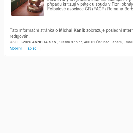
případu kritizují v pátek u soudu v Plzni obh
Fotbalové asociace ČR (FAČR) Romana Berb
Tato informační stránka o
Michal Káník
zobrazuje poslední inter
redigován.
© 2000-2026
ANNECA s.r.o.
, Klíšská 977/77, 400 01 Ústí nad Labem,
Email
Mobilní
Tablet
|