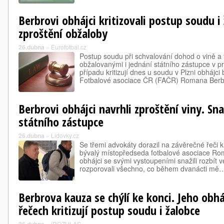
Berbrovi obhájci kritizovali postup soudu i 
zproštění obžaloby
26.dubna
»
Eurofotbal.cz
Postup soudu při schvalování dohod o vině a t
obžalovanými i jednání státního zástupce v 
případu kritizují dnes u soudu v Plzni obhájc
Fotbalové asociace ČR (FAČR) Romana Berb
Berbrovi obhájci navrhli zproštění viny. Snaž
státního zástupce
26.dubna
»
Lidovky.cz
Se třemi advokáty dorazil na závěrečné řeči
bývalý místopředseda fotbalové asociace Rom
obhájci se svými vystoupeními snažili rozbít v
rozporovali všechno, co během dvanácti mě
Berbrova kauza se chýlí ke konci. Jeho obhá
řečech kritizují postup soudu i žalobce
»
iROZHLAS