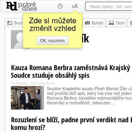
Zde si můžete
Souhrn
Moje
Z domova
Bulvár
Tech
změnit vzhled
Michal Káník
OK, rozumím
Kauza Romana Berbra zaměstnává Krajský s
Soudce studuje obsáhlý spis
13.března
»
Mělnický deník
Soudce Krajského soudu Plzeň Marcel Žán už 
než pročítá obří spis, který má více než jeden
Romana Berbra, bývalého nejmocnějšího muže
činovníků a rozhodčích, odsouzen…
Rozuzlení se blíží, padne první verdikt nad
komu hrozí?