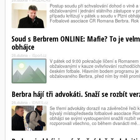
26.dubna
Postup soudu při schvalování dohod o vině a t
obžalovanými i jednání státního zástupce v 
případu kritizují v pátek u soudu v Plzni obh
Fotbalové asociace ČR Romana Berbra. Rok
Soud s Berbrem ONLINE: Mafie? To je velmi 
obhájce
26.dubna
»
iSport.cz
V pátek od 9:00 pokračuje líčení s Romanem
obžalovanými v kauze ovlivňování rozhodčích,
českém fotbale. Hlavním bodem programu je 
obžalovaného Berbra, před ním by měli proml
Berbra hájí tři advokáti. Snaží se rozbít ve
26.dubna
»
iDNES.cz
Se třemi advokáty dorazil na závěrečné řeči
bývalý místopředseda fotbalové asociace Rom
obhájci se svými vystoupeními snažili rozbít v
rozporovali všechno, co během dvanácti mě