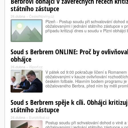
Berbrovi obhájci v závěrečných řečech kriti
státního zástupce
26.dubna
»
ČeskéNoviny.cz
Plzeň - Postup soudu při schvalování dohod o 
obžalovanými i jednání státního zástupce v 
případu kritizují dnes u soudu v Plzni obhájci
Soud s Berbrem ONLINE: Proč by ovlivňoval 
obhájce
26.dubna
»
iSport.cz
V pátek od 9:00 pokračuje líčení s Romanem
obžalovanými v kauze ovlivňování rozhodčích,
českém fotbale. Hlavním bodem programu je 
obžalovaného Berbra, před ním by měli proml
Soud s Berbrem spěje k cíli. Obhájci kritizu
státního zástupce
26.dubna
»
Eurofotbal.cz
Postup soudu při schvalování dohod o vině a t
obžalovanými i jednání státního zástupce v 