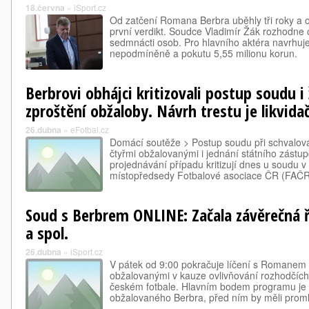
18.června
»
iSport.cz
Od zatčení Romana Berbra uběhly tři roky a o
první verdikt. Soudce Vladimír Žák rozhodne 
sedmnácti osob. Pro hlavního aktéra navrhuj
nepodmíněně a pokutu 5,55 milionu korun.
Berbrovi obhájci kritizovali postup soudu i 
zproštění obžaloby. Návrh trestu je likvidač
26.dubna
»
eFotbal.cz
Domácí soutěže > Postup soudu při schvalová
čtyřmi obžalovanými i jednání státního zástu
projednávání případu kritizují dnes u soudu v
místopředsedy Fotbalové asociace ČR (FAČ
Soud s Berbrem ONLINE: Začala závěrečná ř
a spol.
26.dubna
»
iSport.cz
V pátek od 9:00 pokračuje líčení s Romanem
obžalovanými v kauze ovlivňování rozhodčích,
českém fotbale. Hlavním bodem programu je 
obžalovaného Berbra, před ním by měli proml