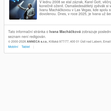
V lednu 2008 se stal zázrak, Karel Gott, věčn
konečně oženil. Osmašedesátiletý zpěvák si v
Ivanu Macháčkovou v Las Vegas, kde spolu st
dovolenou. Dnes, v roce 2025, je Ivana už še
Tato informační stránka o
Ivana Macháčková
zobrazuje poslední
seznam není redigován.
© 2000-2026
ANNECA s.r.o.
, Klíšská 977/77, 400 01 Ústí nad Labem,
Email
Mobilní
Tablet
|