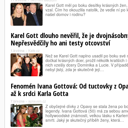
11.května
Karel Gott měl po boku desítky krásných žen, 
vzal. Čím ho okouzlila natolik, že vedle ní p
našel domov i rodinu?
Karel Gott dlouho nevěřil, že je dvojnáso
Nepřesvědčily ho ani testy otcovství
1.května
»
Kafe.cz
Než se Karel Gott naplno usadil po boku své 
dočkal krásných dcer, prožil několik kratších 
nich vzešly dcery Dominika a Lucie. V případ
nebyl jistý, zda je skutečně její…
Fenomén Ivana Gottová: Od tuctovky z Opa
až k srdci Karla Gotta
7.března
»
aplausin.cz
Z obyčejné dívky z Opavy se stala žena po b
legendy. Ivana Gottová (50) má za sebou ame
hollywoodské známosti, velkou lásku s Karlem
smrti. Jaký je skutečný příběh ženy, která…