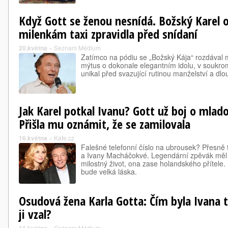
Když Gott se ženou nesnídá. Božský Karel 
milenkám taxi zpravidla před snídaní
20.května
»
Seznam Médium
Zatímco na pódiu se „Božský Kája“ rozdával 
mýtus o dokonale elegantním idolu, v soukrom
unikal před svazující rutinou manželství a dl
Jak Karel potkal Ivanu? Gott už boj o mlado
Přišla mu oznámit, že se zamilovala
16.května
»
Kafe.cz
Falešné telefonní číslo na ubrousek? Přesně 
a Ivany Macháčokvé. Legendární zpěvák měl
milostný život, ona zase holandského přítele.
bude velká láska.
Osudová žena Karla Gotta: Čím byla Ivana t
ji vzal?
»
Seznam Médium