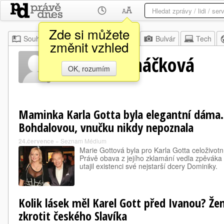
Zde si můžete
Souhrn
Moje
Z domova
Bulvár
Tech
změnit vzhled
Ivana Macháčková
OK, rozumím
Maminka Karla Gotta byla elegantní dáma. 
Bohdalovou, vnučku nikdy nepoznala
24.července
»
Seznam Médium
Marie Gottová byla pro Karla Gotta celoživotní
Právě obava z jejího zklamání vedla zpěváka 
utajil existenci své nejstarší dcery Dominiky.
Kolik lásek měl Karel Gott před Ivanou? Žen
zkrotit českého Slavíka