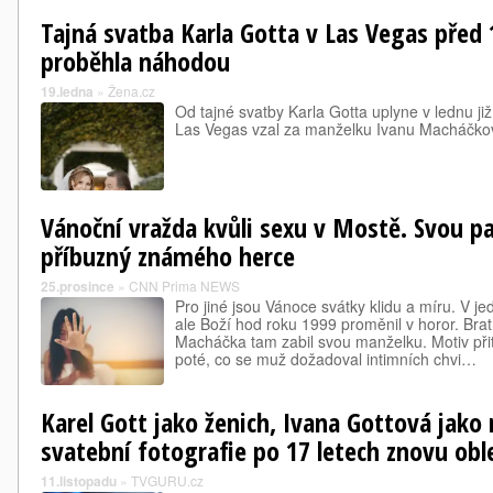
Tajná svatba Karla Gotta v Las Vegas před 1
proběhla náhodou
19.ledna
»
Žena.cz
Od tajné svatby Karla Gotta uplyne v lednu již
Las Vegas vzal za manželku Ivanu Macháčkovou
Vánoční vražda kvůli sexu v Mostě. Svou pa
příbuzný známého herce
25.prosince
»
CNN Prima NEWS
Pro jiné jsou Vánoce svátky klidu a míru. V 
ale Boží hod roku 1999 proměnil v horor. Bra
Macháčka tam zabil svou manželku. Motiv při
poté, co se muž dožadoval intimních chvi…
Karel Gott jako ženich, Ivana Gottová jako
svatební fotografie po 17 letech znovu obl
11.listopadu
»
TVGURU.cz