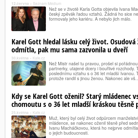
12.června
»
Seznam Médium
Než se v životě Karla Gotta objevila Ivana Ma
český zpěvák řadou vztahů. Žádná ho sice ned
formovaly jeho kariéru. A nebylo jich málo.
Karel Gott hledal lásku celý život. Osudová
odmítla, pak mu sama zazvonila u dveří
30.května
»
Kafe.cz
Než Mistr našel tu pravou, prošel si pořádnou 
partnerky, utajené dcery i bouřlivé rozchody.
poslednímu vztahu s o 36 let mladší Ivanou. 
protože randil s jinou ženou. Nakonec ale vš
Kdy se Karel Gott oženil? Starý mládenec v
chomoutu s o 36 let mladší kráskou těsně 
25.května
»
Kafe.cz
Muž, který byl celý život odpůrcem manželstv
mládence, se nakonec oženil těsně před sedm
Ivanu Macháčkovou, která ho nejprve odmítla
o jejich budoucnosti.