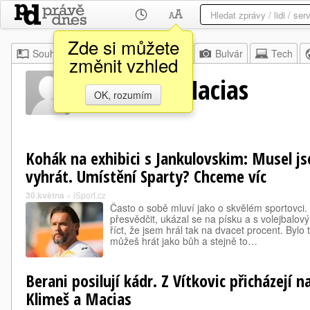
Zde si můžete
Souhrn
Moje
Z domova
Bulvár
Tech
změnit vzhled
Krzysztof Macias
OK, rozumím
Kohák na exhibici s Jankulovskim: Musel j
vyhrát. Umístění Sparty? Chceme víc
30.května
»
iSport.cz
Často o sobě mluví jako o skvělém sportovci.
přesvědčit, ukázal se na písku a s volejbal
říct, že jsem hrál tak na dvacet procent. Bylo
můžeš hrát jako bůh a stejně to…
Berani posilují kádr. Z Vítkovic přicházejí n
Klimeš a Macias