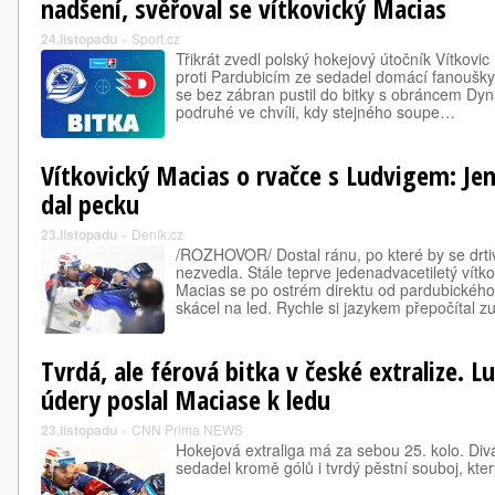
nadšení, svěřoval se vítkovický Macias
24.listopadu
»
Sport.cz
Třikrát zvedl polský hokejový útočník Vítkovic
proti Pardubicím ze sedadel domácí fanoušky. 
se bez zábran pustil do bitky s obráncem 
podruhé ve chvíli, kdy stejného soupe…
Vítkovický Macias o rvačce s Ludvigem: Je
dal pecku
23.listopadu
»
Deník.cz
/ROZHOVOR/ Dostal ránu, po které by se drti
nezvedla. Stále teprve jedenadvacetiletý vítko
Macias se po ostrém direktu od pardubickéh
skácel na led. Rychle si jazykem přepočítal z
Tvrdá, ale férová bitka v české extralize. 
údery poslal Maciase k ledu
23.listopadu
»
CNN Prima NEWS
Hokejová extraliga má za sebou 25. kolo. Divá
sedadel kromě gólů i tvrdý pěstní souboj, kte