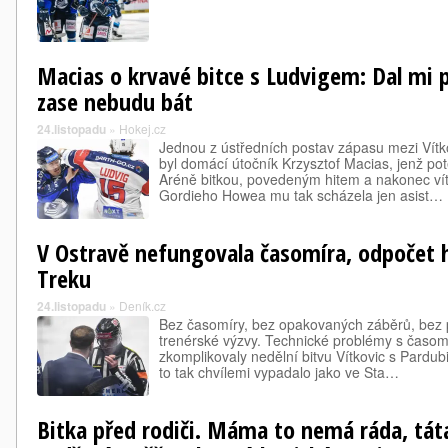
Macias o krvavé bitce s Ludvigem: Dal mi p
zase nebudu bát
24.listopadu
»
Hokej.cz
Jednou z ústředních postav zápasu mezi Vítk
byl domácí útočník Krzysztof Macias, jenž pot
Aréně bitkou, povedeným hitem a nakonec vít
Gordieho Howea mu tak scházela jen asist…
V Ostravě nefungovala časomíra, odpočet hl
Treku
24.listopadu
»
Deník.cz
Bez časomíry, bez opakovaných záběrů, bez 
trenérské výzvy. Technické problémy s časo
zkomplikovaly nedělní bitvu Vítkovic s Pardub
to tak chvílemi vypadalo jako ve Sta…
Bitka před rodiči. Máma to nemá ráda, táta