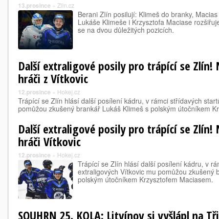
13.prosince
»
Zlin.cz
Berani Zlín posilují: Klimeš do branky, Macia
Lukáše Klimeše i Krzysztofa Maciase rozšiřu
se na dvou důležitých pozicích.
Další extraligové posily pro trápící se Zlín!
hráči z Vítkovic
12.prosince
»
Hokej.cz
Trápící se Zlín hlásí další posílení kádru, v rámci střídavých star
pomůžou zkušený brankář Lukáš Klimeš s polským útočníkem K
Další extraligové posily pro trápící se Zlín!
hráči Vítkovic
12.prosince
»
Hokej.cz
Trápící se Zlín hlásí další posílení kádru, v rá
extraligových Vítkovic mu pomůžou zkušený 
polským útočníkem Krzysztofem Maciasem.
SOUHRN 25. KOLA: Litvínov si vyšlápl na Tři