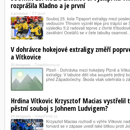
rozprášila Kladno a je první
2.prosince
»
ČT sport
Souboj 25. kola Tipsport extraligy mezi posl
vedoucím Třincem vyzněl lépe pro trápící se 
výsledku 5:2 radovali teprve z čtvrté tříbodov
zaváhání Ocelářů se v čele tabulky osamost
V dohrávce hokejové extraligy změří poprvé
a Vítkovice
25.listopadu
»
ČeskéNoviny.cz
Plzeň - Dohrávka mezi hokejisty Plzně a Vítko
extraligy. V tabulce dělí oba soupeře jediný b
před Západočechy. Škoda však odehrála o z
Hrdina Vítkovic Krzysztof Macias vystřelil 
pěstní souboj s Johnem Ludvigem?
24.listopadu
»
HokejPortal.cz
Krzysztof Macias rozhodl o výhře Vítkovic na
forvard se v zápase uvedl také bitkou proti J