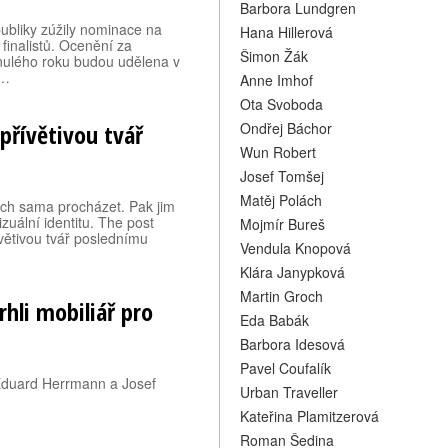
Barbora Lundgren
bliky zúžily nominace na
Hana Hillerová
finalistů. Ocenění za
Šimon Žák
nulého roku budou udělena v
 …
Anne Imhof
Ota Svoboda
 přívětivou tvář
Ondřej Báchor
Wun Robert
Josef Tomšej
Matěj Polách
vech sama procházet. Pak jim
zuální identitu. The post
Mojmír Bureš
ívětivou tvář poslednímu
Vendula Knopová
Klára Janypková
Martin Groch
hli mobiliář pro
Eda Babák
Barbora Idesová
Pavel Coufalík
Eduard Herrmann a Josef
Urban Traveller
Kateřina Plamitzerová
Roman Šedina