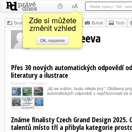
Zde si můžete
Souhrn
Moje
Z domova
Bulvár
Tech
změnit vzhled
Maria Makeeva
OK, rozumím
Přes 30 nových automatických odpovědí od
literatury a ilustrace
8.června
»
Pro kulturu
„Až se vrátím, budu někdo jiný." Oblíbený pro
automatických odpovědí v nepřítomnosti od 
Známe finalisty Czech Grand Design 2025.
talentů místo tří a přibyla kategorie pros