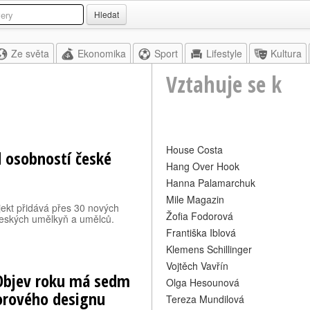
Hledat
Ze světa
Ekonomika
Sport
Lifestyle
Kultura
Vztahuje se k
House Costa
 osobností české
Hang Over Hook
Hanna Palamarchuk
Mile Magazin
jekt přidává přes 30 nových
Žofia Fodorová
českých umělkyň a umělců.
Františka Iblová
Klemens Schillinger
Vojtěch Vavřín
 Objev roku má sedm
Olga Hesounová
torového designu
Tereza Mundilová