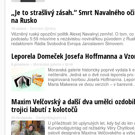
„Je to strašlivý zásah.“ Smrt Navalného o
na Rusko
16.února
»
Seznam Zprávy
Vězněný ruský opoziční politik Alexej Navalnyj zemřel. O tom, c
podcastu 5:59 mluvíme s nezávislou novinářkou původem z Rus
redaktorem Rádia Svobodná Evropa Jaroslavem Šimovem.
Leporela Domeček Josefa Hoffmanna a Vzor
8.prosince
»
Moravská galerie v Brně
Moravská galerie historicky poprvé vydala k e
nečtenáře. Jedná se o dvě nová leporela pro d
inspirovaná tvorbou Josefa Hoffmanna. Lepor
Maria Makeeva ve dvou verzích – v barevné
Maxim Velčovský a další dva umělci ozdobili
trojici labutí z kolotočů
29.listopadu
»
DesignMagazin.cz
U příležitosti 30 uplynulých let, kdy byl do ki
Kurvahošigutntág od režisérky Věry Chytilov
oslovit designéra Maxima Velčovského a výtv