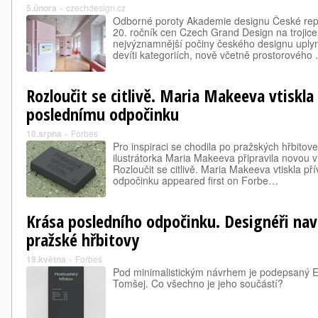
5.února
»
czechdesign.cz
Odborné poroty Akademie designu České repu
20. ročník cen Czech Grand Design na trojice 
nejvýznamnější počiny českého designu uply
devíti kategoriích, nově včetně prostorového
Rozloučit se citlivě. Maria Makeeva vtiskla
poslednímu odpočinku
10.srpna
»
Forbes
Pro inspiraci se chodila po pražských hřbito
ilustrátorka Maria Makeeva připravila novou vi
Rozloučit se citlivě. Maria Makeeva vtiskla př
odpočinku appeared first on Forbe…
Krása posledního odpočinku. Designéři navr
pražské hřbitovy
19.května
»
Forbes
Pod minimalistickým návrhem je podepsaný 
Tomšej. Co všechno je jeho součástí?