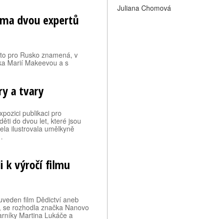
Juliana Chomová
čima dvou expertů
o to pro Rusko znamená, v
ka Marií Makeevou a s
y a tvary
xpozici publikaci pro
ěti do dvou let, které jsou
ela ilustrovala umělkyně
…
 k výročí filmu
n uveden film Dědictví aneb
é, se rozhodla značka Nanovo
arníky Martina Lukáče a