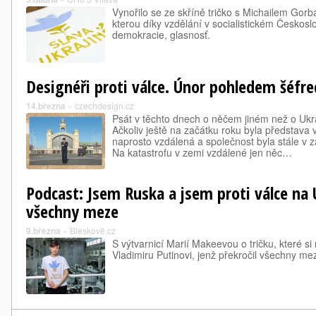
Vynořilo se ze skříně tričko s Michailem Gor
kterou díky vzdělání v socialistickém Českosl
demokracie, glasnosť.
Designéři proti válce. Únor pohledem šéfr
14.března
»
czechdesign.cz
Psát v těchto dnech o něčem jiném než o Ukra
Ačkoliv ještě na začátku roku byla představa 
naprosto vzdálená a společnost byla stále v zaj
Na katastrofu v zemi vzdálené jen něc…
Podcast: Jsem Ruska a jsem proti válce na 
všechny meze
9.března
»
Bleskově.cz
S výtvarnicí Marií Makeevou o tričku, které s
Vladimiru Putinovi, jenž překročil všechny me