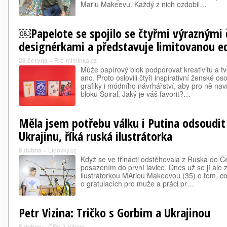
Mariu Makeevu. Každý z nich ozdobil…
￼Papelote se spojilo se čtyřmi výraznými
designérkami a představuje limitovanou edi
28.června
»
Pro-miminka.cz
Může papírový blok podporovat kreativitu a tv
ano. Proto oslovili čtyři inspirativní ženské os
grafiky i módního návrhářství, aby pro ně na
bloku Spiral. Jaký je váš favorit?…
Měla jsem potřebu válku i Putina odsoudit
Ukrajinu, říká ruská ilustrátorka
9.dubna
»
Lidovky.cz
Když se ve třinácti odstěhovala z Ruska do Čec
posazením do první lavice. Dnes už se jí ale 
ilustrátorkou MAriou Makeevou (35) o tom, co
o gratulacích pro muže a práci pr…
Petr Vizina: Tričko s Gorbim a Ukrajinou
5.dubna
»
ČRo 3 Vltava