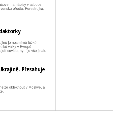
bačovem a nápisy v azbuce,
ovensku přečtu. Perestrojka,
edaktorky
jině je nesmírně těžké.
velké války v Evropě
etí covidu, nyní je vše jinak.
Ukrajině. Přesahuje
i nelze obléknout v Moskvě, a
ze.