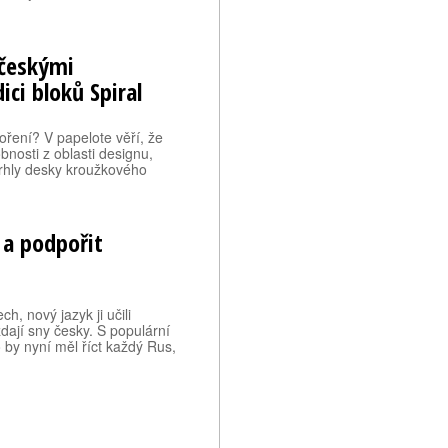
 českými
ci bloků Spiral
oření? V papelote věří, že
obnosti z oblasti designu,
vrhly desky kroužkového
 a podpořit
h, nový jazyk ji učili
zdají sny česky. S populární
 by nyní měl říct každý Rus,