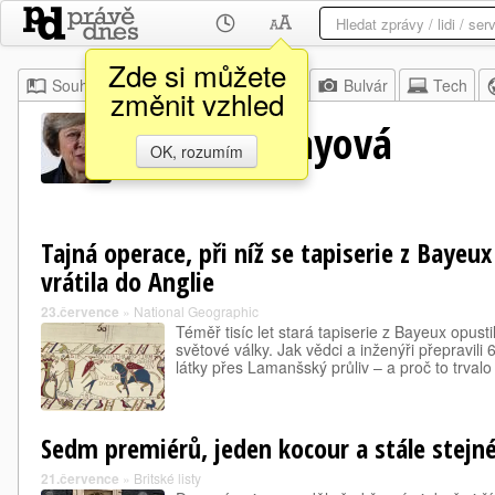
Zde si můžete
Souhrn
Moje
Z domova
Bulvár
Tech
změnit vzhled
Theresa Mayová
OK, rozumím
Tajná operace, při níž se tapiserie z Bayeux 
vrátila do Anglie
23.července
»
National Geographic
Téměř tisíc let stará tapiserie z Bayeux opust
světové války. Jak vědci a inženýři přepravil
látky přes Lamanšský průliv – a proč to trvalo
Sedm premiérů, jeden kocour a stále stejn
21.července
»
Britské listy