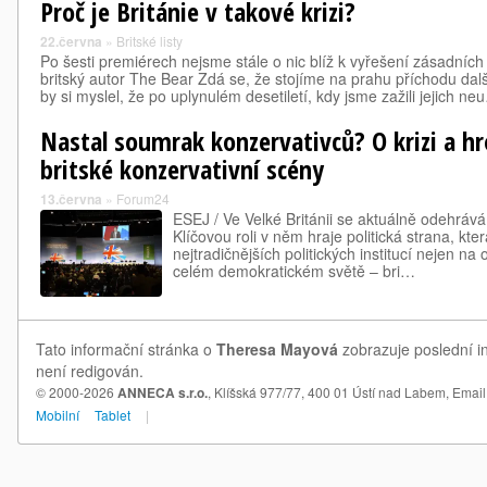
Proč je Británie v takové krizi?
22.června
»
Britské listy
Po šesti premiérech nejsme stále o nic blíž k vyřešení zásadníc
britský autor The Bear Zdá se, že stojíme na prahu příchodu da
by si myslel, že po uplynulém desetiletí, kdy jsme zažili jejich ne
Nastal soumrak konzervativců? O krizi a hr
britské konzervativní scény
13.června
»
Forum24
ESEJ / Ve Velké Británii se aktuálně odehrává 
Klíčovou roli v něm hraje politická strana, kt
nejtradičnějších politických institucí nejen na 
celém demokratickém světě – bri…
Tato informační stránka o
Theresa Mayová
zobrazuje poslední i
není redigován.
© 2000-2026
ANNECA s.r.o.
, Klíšská 977/77, 400 01 Ústí nad Labem,
Email
Mobilní
Tablet
|