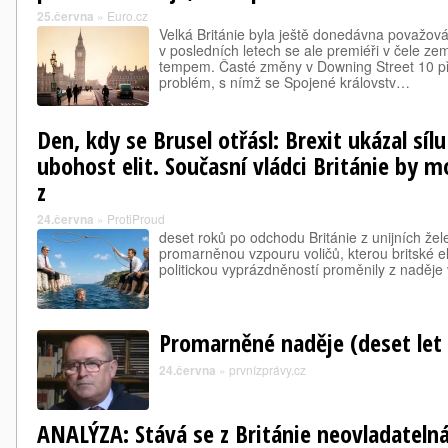
25.června
»
Euro.cz
Velká Británie byla ještě donedávna považována
v posledních letech se ale premiéři v čele ze
tempem. Časté změny v Downing Street 10 při
problém, s nímž se Spojené královstv…
Den, kdy se Brusel otřásl: Brexit ukázal síl
ubohost elit. Současní vládci Británie by mo
z
24.června
»
ProtiProud
deset roků po odchodu Británie z unijních žele
promarněnou vzpouru voličů, kterou britské el
politickou vyprázdněností proměnily z naděje 
Promarněné naděje (deset let 
24.června
»
prvnízprávy.cz
ANALÝZA: Stává se z Británie neovladateln