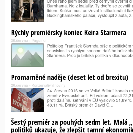
Dnes ráno jsem seděl před černými dveřmi čí
Burnhama. Ne z loajality. Ty dveře se zevnitř 
lidem. Kočka musí udržovat institucionální tla
Buckinghamského paláce, vystoupil z auta, 
Rýchly premiérsky koniec Keira Starmera
30.června
»
!Argument
Politolog František Škvrnda píše o politickém v
souvislosti s rychlým koncem dalšího britskéh
Starmera. Proč je britská politika v dlouhodobé
Promarněné naděje (deset let od brexitu)
26.června
»
Konzervativní noviny
24. června 2016 se ve Velké Británii konalo r
země v Evropské unii. Při volební účasti 72,2
proti dalšímu setrvání v EU vyslovilo 51,89 % 
48,11 %. Britský premiér David C…
Šestý premiér za pouhých sedm let. Malá „
politiků ukazuje, že zlepšit tamní ekonomik