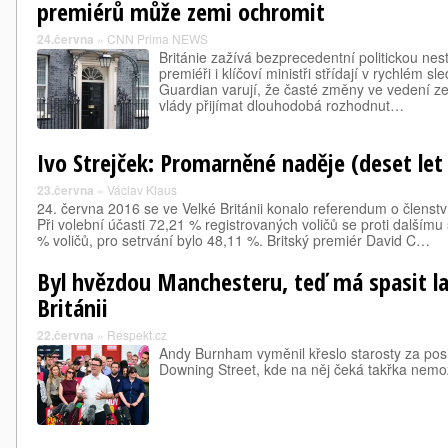
premiérů může zemi ochromit
24.června
»
CNN Prima NEWS
Británie zažívá bezprecedentní politickou nes
premiéři i klíčoví ministři střídají v rychlém s
Guardian varují, že časté změny ve vedení 
vlády přijímat dlouhodobá rozhodnut…
Ivo Strejček: Promarněné naděje (deset let
23.června
»
Václav Klaus
24. června 2016 se ve Velké Británii konalo referendum o členstv
Při volební účasti 72,21 % registrovaných voličů se proti dalšímu
% voličů, pro setrvání bylo 48,11 %. Britský premiér David C…
Byl hvězdou Manchesteru, teď má spasit la
Británii
22.června
»
Respekt.cz
Andy Burnham vyměnil křeslo starosty za pos
Downing Street, kde na něj čeká takřka nemo