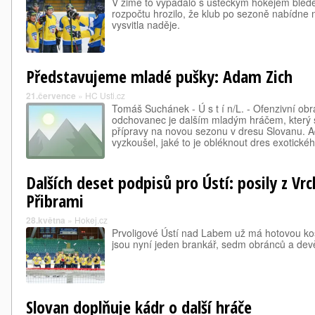
V zimě to vypadalo s ústeckým hokejem bled
rozpočtu hrozilo, že klub po sezoně nabídne na
vysvitla naděje.
Představujeme mladé pušky: Adam Zich
21.července
»
HC Usti.cz
Tomáš Suchánek - Ú s t í n/L. - Ofenzivní ob
odchovanec je dalším mladým hráčem, který s
přípravy na novou sezonu v dresu Slovanu. A
vyzkoušel, jaké to je obléknout dres exotick
Dalších deset podpisů pro Ústí: posily z Vrc
Přibrami
28.května
»
Hokej.cz
Prvoligové Ústí nad Labem už má hotovou kos
jsou nyní jeden brankář, sedm obránců a devě
Slovan doplňuje kádr o další hráče