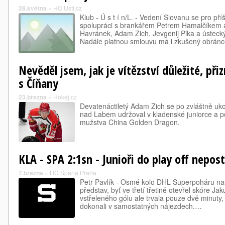
28.května
»
HC Usti.cz
Klub - Ú s t í n/L. - Vedení Slovanu se pro př
spolupráci s brankářem Petrem Hamalčíkem a
Havránek, Adam Zich, Jevgenij Pika a ústeck
Nadále platnou smlouvu má i zkušený obrán
Nevěděl jsem, jak je vítězství důležité, př
s Číňany
23.března
»
Hokej.cz
Devatenáctiletý Adam Zich se po zvláštně u
nad Labem udržoval v kladenské juniorce a p
mužstva China Golden Dragon.
KLA - SPA 2:1sn - Junioři do play off nepos
7.března
»
HC Sparta Praha
Petr Pavlík - Osmé kolo DHL Superpoháru naši
představ, byť ve třetí třetině otevřel skóre J
vstřeleného gólu ale trvala pouze dvě minuty,
dokonali v samostatných nájezdech.…