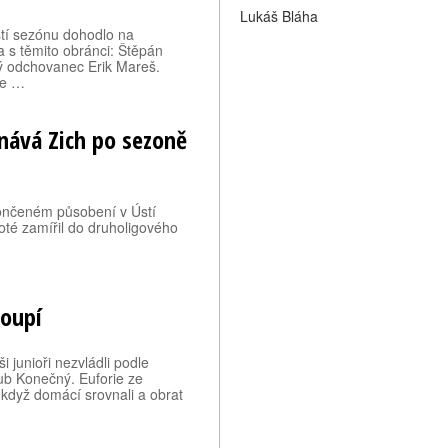
Lukáš Bláha
íští sezónu dohodlo na
 s těmito obránci: Štěpán
ý odchovanec Erik Mareš.
ce …
iznává Zich po sezoně
končeném působení v Ústí
oté zamířil do druholigového
toupí
 junioři nezvládli podle
akub Konečný. Euforie ze
 když domácí srovnali a obrat