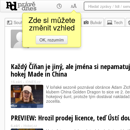
Zde si můžete
Souhrn
Moje
Z domova
Bulvár
Tech
změnit vzhled
Adam Zich
OK, rozumím
Každý Číňan je jiný, ale jména si nepamatuju
hokej Made in China
15.září
»
iDNES.cz
V loňské sezoně poznával obránce Adam Zich
klubem China Golden Dragon to sice ve 2. čes
hokejový šunt, protože tým dostával nakládač
zocelila.
PREVIEW: Hrozil prodej licence, teď Ústí dou
6.září
»
Hokej.cz