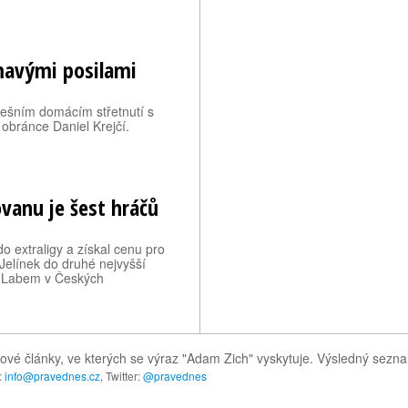
ímavými posilami
nešním domácím střetnutí s
bránce Daniel Krejčí.
vanu je šest hráčů
 extraligy a získal cenu pro
Jelínek do druhé nejvyšší
ad Labem v Českých
tové články, ve kterých se výraz "Adam Zich" vyskytuje. Výsledný sezn
:
info@pravednes.cz
, Twitter:
@pravednes