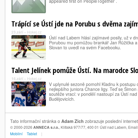
appeared first on PeopleTogether .
Trápící se Ústí jde na Porubu s dvěma zaj
23.září
»
Hokej.cz
Ústí nad Labem hlásí zajímavé posily, už v d
Porubou mu pomůžou brankář Jan Růžička a o
Slovan to uvedl na svém Facebooku.
Talent Jelínek pomůže Ústí. Na marodce Slo
16.září
»
Hokej.cz
V uplynulé sezoně pomohl Kladnu k postupu do
nejlepšího juniora Chance ligy. Teď se Šimon 
soutěže vrací: v pondělí nastoupí za Ústí n
Budějovicích.
Tato informační stránka o
Adam Zich
zobrazuje poslední interne
© 2000-2026
ANNECA s.r.o.
, Klíšská 977/77, 400 01 Ústí nad Labem,
Email
Mobilní
Tablet
|