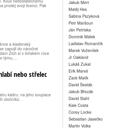
ě. Kvůli nedostatečnému
Jakub Mert
 prodej svoji licenci. Pak
Matěj Hes
Sabina Pszyková
Petr Maršoun
Ján Petriska
Dominik Málek
Ladislav Romančík
ránce a kladenský
e zapojil do náročné
Marek Voženílek
dam Zich si v loňském roce
Jr Oakland
ého týmu,…
Lukáš Zukal
Erik Mareš
hlabí nebo střelec
Zack Malík
David Šesták
Jakub Březák
tru kádru: na jeho soupisce
David Stahl
t útočníků.
Kale Costa
Corey Locke
Sebastian Jasečko
Martin Volke