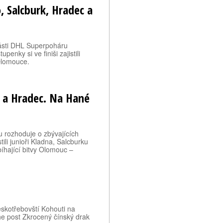
, Salcburk, Hradec a
ásti DHL Superpoháru
penky si ve finiši zajistili
Olomouce.
k a Hradec. Na Hané
u rozhoduje o zbývajících
stili junioři Kladna, Salcburku
bíhající bitvy Olomouc –
eskotřebovští Kohouti na
he post Zkrocený čínský drak