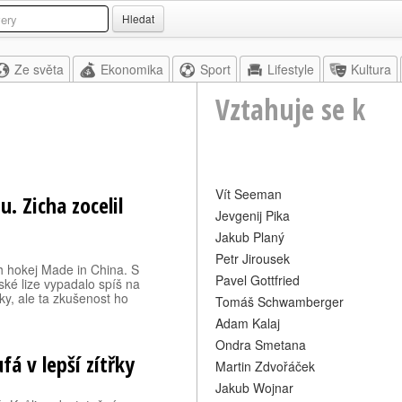
Hledat
Ze světa
Ekonomika
Sport
Lifestyle
Kultura
Vztahuje se k
Vít Seeman
. Zicha zocelil
Jevgenij Pika
Jakub Planý
Petr Jirousek
 hokej Made in China. S
Pavel Gottfried
ké lize vypadalo spíš na
ky, ale ta zkušenost ho
Tomáš Schwamberger
Adam Kalaj
Ondra Smetana
fá v lepší zítřky
Martin Zdvořáček
Jakub Wojnar