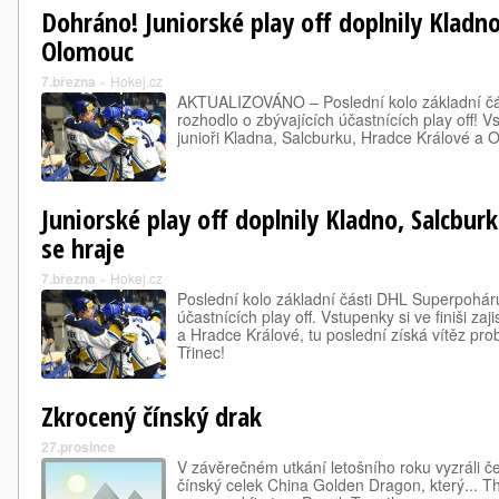
Dohráno! Juniorské play off doplnily Kladno
Olomouc
7.března
»
Hokej.cz
AKTUALIZOVÁNO – Poslední kolo základní č
rozhodlo o zbývajících účastnících play off! Vstu
junioři Kladna, Salcburku, Hradce Králové a 
Juniorské play off doplnily Kladno, Salcbur
se hraje
7.března
»
Hokej.cz
Poslední kolo základní části DHL Superpohár
účastnících play off. Vstupenky si ve finiši zaji
a Hradce Králové, tu poslední získá vítěz pro
Třinec!
Zkrocený čínský drak
27.prosince
V závěrečném utkání letošního roku vyzráli č
čínský celek China Golden Dragon, který... T