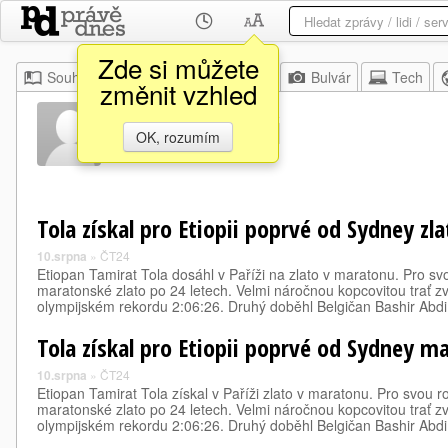
Zde si můžete
Souhrn
Moje
Z domova
Bulvár
Tech
změnit vzhled
Bashir Abdi
OK, rozumím
Tola získal pro Etiopii poprvé od Sydney z
10.srpna
»
ČT24
Etiopan Tamirat Tola dosáhl v Paříži na zlato v maratonu. Pro s
maratonské zlato po 24 letech. Velmi náročnou kopcovitou trať z
olympijském rekordu 2:06:26. Druhý doběhl Belgičan Bashir Ab
Tola získal pro Etiopii poprvé od Sydney m
10.srpna
»
ČT24
Etiopan Tamirat Tola získal v Paříži zlato v maratonu. Pro svou 
maratonské zlato po 24 letech. Velmi náročnou kopcovitou trať z
olympijském rekordu 2:06:26. Druhý doběhl Belgičan Bashir Ab