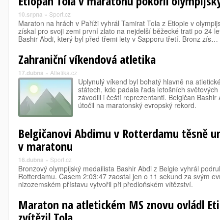
Etiopan Tola v maratonu pokořil olympijsk
10.srpna
»
Sport.cz
Maraton na hrách v Paříži vyhrál Tamirat Tola z Etiopie v olympi
získal pro svoji zemi první zlato na nejdelší běžecké trati po 24 
Bashir Abdi, který byl před třemi lety v Sapporu třetí. Bronz zís…
Zahraniční víkendová atletika
17.dubna
»
Atletika.cz
Uplynulý víkend byl bohatý hlavně na atletic
státech, kde padala řada letošních světovýc
závodili i čeští reprezentanti. Belgičan Bashi
útočil na maratonský evropský rekord.
Belgičanovi Abdimu v Rotterdamu těsně un
v maratonu
16.dubna
»
Sport.cz
Bronzový olympijský medailista Bashir Abdi z Belgie vyhrál podru
Rotterdamu. Časem 2:03:47 zaostal jen o 11 sekund za svým ev
nizozemském přístavu vytvořil při předloňském vítězství.
Maraton na atletickém MS znovu ovládl Et
zvítězil Tola