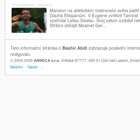
17.července
»
iSport.cz
Maraton na atletickém mistrovství světa patřil 
Dauhá Etiopanům. V Eugene zvítězil Tamirat 
vystřídal Lelisu Desisu. Svůj výkon ozdobil 
Stříbro obhájil Mosinet Ger…
Tato informační stránka o
Bashir Abdi
zobrazuje poslední interne
redigován.
© 2000-2026
ANNECA s.r.o.
, Klíšská 977/77, 400 01 Ústí nad Labem,
Email
Mobilní
Tablet
|