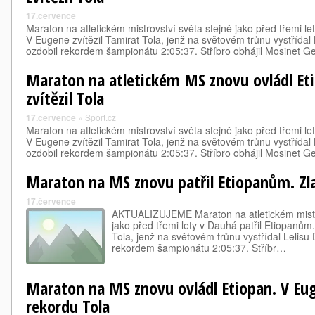
17.července
Maraton na atletickém mistrovství světa stejně jako před třemi le
V Eugene zvítězil Tamirat Tola, jenž na světovém trůnu vystřídal 
ozdobil rekordem šampionátu 2:05:37. Stříbro obhájil Mosinet 
Maraton na atletickém MS znovu ovládl Et
zvítězil Tola
17.července
»
Sport.cz
Maraton na atletickém mistrovství světa stejně jako před třemi le
V Eugene zvítězil Tamirat Tola, jenž na světovém trůnu vystřídal 
ozdobil rekordem šampionátu 2:05:37. Stříbro obhájil Mosinet 
Maraton na MS znovu patřil Etiopanům. Zl
17.července
AKTUALIZUJEME Maraton na atletickém mistrov
jako před třemi lety v Dauhá patřil Etiopanům
Tola, jenž na světovém trůnu vystřídal Lelisu
rekordem šampionátu 2:05:37. Stříbr…
Maraton na MS znovu ovládl Etiopan. V Euge
rekordu Tola