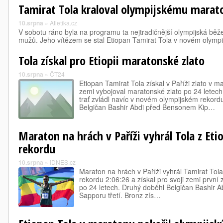
Tamirat Tola kraloval olympijskému marat
10.srpna
»
Atletika.cz
V sobotu ráno byla na programu ta nejtradičnější olympijská běže
mužů. Jeho vítězem se stal Etiopan Tamirat Tola v novém olymp
Tola získal pro Etiopii maratonské zlato
10.srpna
»
ČT24
Etiopan Tamirat Tola získal v Paříži zlato v 
zemi vybojoval maratonské zlato po 24 letech
trať zvládl navíc v novém olympijském rekord
Belgičan Bashir Abdi před Bensonem Kip…
Maraton na hrách v Paříži vyhrál Tola z Et
rekordu
10.srpna
»
iDNES.cz
Maraton na hrách v Paříži vyhrál Tamirat Tola
rekordu 2:06:26 a získal pro svoji zemi první z
po 24 letech. Druhý doběhl Belgičan Bashir Abd
Sapporu třetí. Bronz zís…