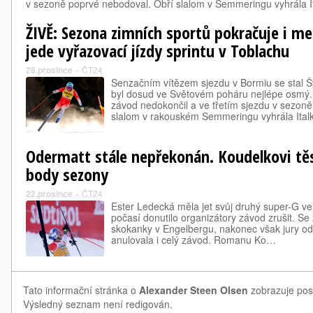
v sezoně poprvé nebodoval. Obří slalom v Semmeringu vyhrála I
ŽIVĚ: Sezona zimních sportů pokračuje i me
jede vyřazovací jízdy sprintu v Toblachu
28.prosince
»
ČT24
Senzačním vítězem sjezdu v Bormiu se stal Š
byl dosud ve Světovém poháru nejlépe osmý.
závod nedokončil a ve třetím sjezdu v sezon
slalom v rakouském Semmeringu vyhrála Ita
Odermatt stále nepřekonán. Koudelkovi těs
body sezony
22.prosince
»
ČT24
Ester Ledecká měla jet svůj druhý super-G ve
počasí donutilo organizátory závod zrušit. Se
skokanky v Engelbergu, nakonec však jury odv
anulovala i celý závod. Romanu Ko…
Tato informační stránka o
Alexander Steen Olsen
zobrazuje posl
Výsledný seznam není redigován.