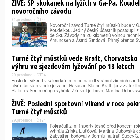
ŽIVĚ: SP skokanek na lyžích v Ga-Pa. Koude
novoročního závodu
31.prosince
»
ČT24
Novoroční závod Turné čtyř můstků bude v 
Koudelkou. Jediný český účastník postoupil z 
de Ski. Závody na 20 kilometrů volnou techni
Amundsen a Astrid Slindová. Přímý přenos 
Turné čtyř můstků vede Kraft, Chorvatsko s
výhru ve sjezdovém lyžování po 18 letech
29.prosince
»
ČT24
Poslední víkend v kalendářním roce nabídl v rámci zimních spor
čtyř můstků a v čele je zatím Rakušan Stefan Kraft, jenž zvítězil
Slalom v Semmeringu vyhrála Zrinka Ljutičová, Martina Dubovs
ŽIVĚ: Poslední sportovní víkend v roce pokr
Turné čtyř můstků
29.prosince
»
ČT24
Pokračují zimní sporty těsně před koncem r
vyhrála Zrinka Ljutičová, Martina Dubovská d
Zabystřan bodoval v Bormiu na trati Super-G