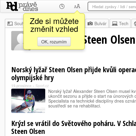
Zde si můžete
Souhrn
Moje
Z domova
Bulvár
Tech
změnit vzhled
Alexander Steen Olsen
OK, rozumím
Norský lyžař Steen Olsen přijde kvůli opera
olympijské hry
19.prosince
»
Sport.cz
Norský lyžař Alexander Steen Olsen musel kv
ukončit sezonu a přijde o start na únorových 
Specialista na technické disciplíny dnes oznám
soustředí se na rehabilitaci.
Krýzl se vrátil do Světového poháru. V Sch
Steen Olsen