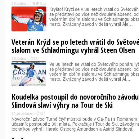
28.ledna
»
iDNES.cz
Kryštof Krýzl se v 38 letech vrátil do Světové
se představil po více než dvouleté absenci o
večerním obřím slalomu ve Schladmingu obsa
místo. Zkrácený závod v dešti vyhrál Ale…
Veterán Krýzl se po letech vrátil do Světov
slalom ve Schladmingu vyhrál Steen Olsen
28.ledna
»
ČT24
Ve 38 letech se vrátil do Světového poháru lyž
se představil po více než dvouleté absenci o
večerním obřím slalomu ve Schladmingu obsa
místo. Zkrácený závod v dešti vyhrál Al…
Koudelka postoupil do novoročního závod
Slindová slaví výhry na Tour de Ski
31.prosince
»
ČT24
Novoroční závod Turné čtyř můstků bude v Ga-Pa i s Romanem 
účastník postoupil z 39. místa. Pokračuje i Tour de Ski, závody n
technikou vyhráli Harald Östberg Amundsen a Astrid Slindová.