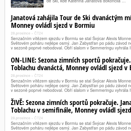
de Ski, kde Kateřina Janatová dokončila …
Janatová zahájila Tour de Ski dvanáctým m
Monney ovládl sjezd v Bormiu
28.prosince
»
ČT24
Senzačním vítězem sjezdu v Bormiu se stal Švýcar Alexis Monney
Světovém poháru nejlépe osmý. Jan Zabystřan po pádu závod ned
v sezoně poprvé nebodoval. Obří slalom v Semmeringu vyhrála I
ON-LINE: Sezona zimních sportů pokračuje.
Toblachu dvanáctá, Monney ovládl sjezd v
28.prosince
»
ČT24
Senzačním vítězem sjezdu v Bormiu se stal Švýcar Alexis Monney
Světovém poháru nejlépe osmý. Jan Zabystřan po pádu závod ned
v sezoně poprvé nebodoval. Obří slalom v Semmeringu vyhrála I
ŽIVĚ: Sezona zimních sportů pokračuje. Jan
Toblachu v semifinále, Monney ovládl sjez
28.prosince
»
ČT24
Senzačním vítězem sjezdu v Bormiu se stal Švýcar Alexis Monney
Světovém poháru nejlépe osmý. Jan Zabystřan po pádu závod ned