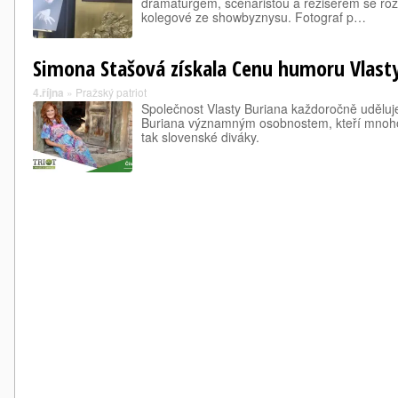
dramaturgem, scénáristou a režisérem se rozlou
kolegové ze showbyznysu. Fotograf p…
Simona Stašová získala Cenu humoru Vlast
4.října
»
Pražský patriot
Společnost Vlasty Buriana každoročně udělu
Buriana významným osobnostem, kteří mnoho l
tak slovenské diváky.