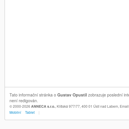
Tato informační stránka o
Gustav Opustil
zobrazuje poslední int
není redigován.
© 2000-2026
ANNECA s.r.o.
, Klíšská 977/77, 400 01 Ústí nad Labem,
Email
Mobilní
Tablet
|