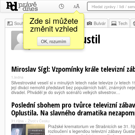
Zde si můžete
Souhrn
Moje
Z domova
Bulvár
Tech
změnit vzhled
Gustav Opustil
OK, rozumím
Miroslav Sígl: Vzpomínky krále televizní zá
1.ledna
Silvestrovské veselí si v minulých letech naše televize (v letech 
její diváci nemohli představit bez populárních tváří, známých nejen
divadel. Přiváděl je do svých scénářů velkých silvestrov…
Poslední sbohem pro tvůrce televizní zába
Oplustila. Na slavného dramatika nezapom
31.října
»
Život v Česku
Pražské krematorium ve Strašnicích se 31. ří
rozloučení s legendou televizní zábavy Gusta