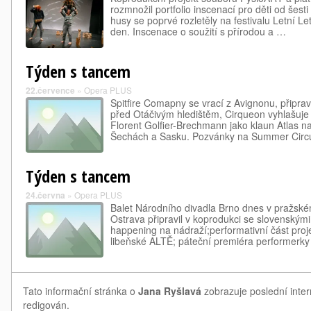
rozmnožil portfolio inscenací pro děti od šesti 
husy se poprvé rozletěly na festivalu Letní Le
den. Inscenace o soužití s přírodou a …
Týden s tancem
22.července
»
Opera PLUS
Spitfire Comapny se vrací z Avignonu, připr
před Otáčivým hledištěm, Cirqueon vyhlašuje o
Florent Golfier-Brechmann jako klaun Atlas n
Šechách a Sasku. Pozvánky na Summer Cir
Týden s tancem
24.června
»
Opera PLUS
Balet Národního divadla Brno dnes v pražs
Ostrava připravil v koprodukci se slovenskými 
happening na nádraží;performativní část pro
libeňské ALTĚ; páteční premiéra performerk
Tato informační stránka o
Jana Ryšlavá
zobrazuje poslední inter
redigován.