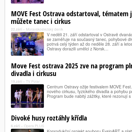
MOVE Fest Ostrava odstartoval, tématem j
můžete tanec i cirkus
22.září
»
Moravskoslezský deník
V neděli 21. září odstartoval v Ostravě dvan
se zaměřuje na současný tanec, pohybové diva
potrvá celý týden až do neděle 28. září a le
Ostravy dorazili umělci z Norsk…
Move Fest ostrava 2025 zve na program pl
divadla i cirkusu
19.září
»
TV Polar
Centrum Ostravy ožije festivalem MOVE Fest. 
nového cirkusu, fyzického divadla a pohybu 
Program bude nabitý zážitky, které rezonují s 
Divoké husy roztáhly křídla
6.září
»
Opera PLUS
Koprodukční projekt souboru FysioART a pl