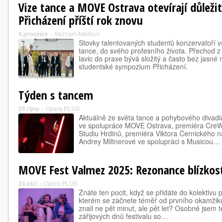
Vize tance a MOVE Ostrava otevírají důlež
Přicházení příští rok znovu
4.prosince
»
Seznam Médium
Stovky talentovaných studentů konzervatoří v
tance, do svého profesního života. Přechod z 
lavic do praxe bývá složitý a často bez jasné 
studentské sympozium Přicházení.
Týden s tancem
28.října
»
Opera PLUS
Aktuálně ze světa tance a pohybového divadla
ve spolupráce MOVE Ostrava, premiéra CreWc
Studiu Hrdinů, premiéra Viktora Černického 
Andrey Miltnerové ve spolupráci s Musicou…
MOVE Fest Valmez 2025: Rezonance blízkos
24.září
»
Opera PLUS
Znáte ten pocit, když se přidáte do kolektivu 
kterém se začnete téměř od prvního okamžiku 
znali ne pět minut, ale pět let? Osobně jsem 
zářijových dnů festivalu so…