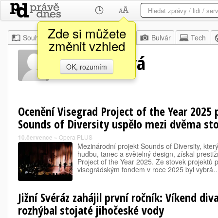
Zde si můžete
Souhrn
Moje
Z domova
Bulvár
Tech
změnit vzhled
Jana Ryšlavá
OK, rozumím
Ocenění Visegrad Project of the Year 2025 
Sounds of Diversity uspělo mezi dvěma st
10.července
»
Opera PLUS
Mezinárodní projekt Sounds of Diversity, kte
hudbu, tanec a světelný design, získal prest
Project of the Year 2025. Ze stovek projekt
visegrádským fondem v roce 2025 byl vybrá
Jižní Svéráz zahájil první ročník: Víkend di
rozhýbal stojaté jihočeské vody