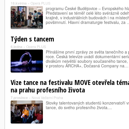
18.května
»
Opera PLUS
programu České Budějovice – Evropského hla
Představení se téměř celé léto svérázně odehr
krajině, v industriálních budovách i na místec
povšimnutí. Hlavní dramaturgie festivalu, za 
Týden s tancem
6.ledna
»
Opera PLUS
Přinášíme první zprávy ze světa tanečního 
roce. Česká televize uvádí dokumentární seriá
divákům největší soubory současného tance,
v prostoru ARCHA+, Dočasná Company na…
Vize tance na festivalu MOVE otevřela té
na prahu profesního života
7.prosince
»
Nová Večerní Praha
Stovky talentovaných studentů konzervatoří v
tance, do svého profesního života....