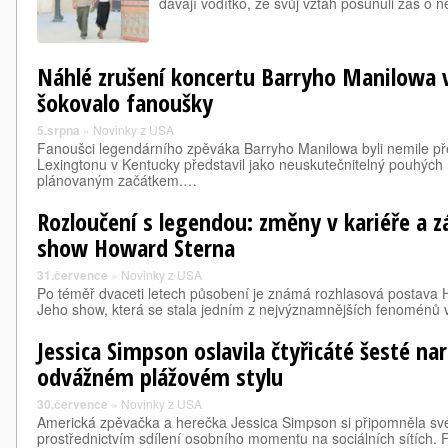
dávají vodítko, že svůj vztah posunuli zas o ně
Náhlé zrušení koncertu Barryho Manilowa 
šokovalo fanoušky
5.srpna
»
Novinky z USA
Fanoušci legendárního zpěváka Barryho Manilowa byli nemile př
Lexingtonu v Kentucky představil jako neuskutečnitelný pouhých 
plánovaným začátkem.…
Rozloučení s legendou: změny v kariéře a z
show Howard Sterna
31.července
»
Novinky z USA
Po téměř dvaceti letech působení je známá rozhlasová postava H
Jeho show, která se stala jedním z nejvýznamnějších fenomén
Jessica Simpson oslavila čtyřicáté šesté na
odvážném plážovém stylu
30.července
»
Novinky z USA
Americká zpěvačka a herečka Jessica Simpson si připomněla sv
prostřednictvím sdílení osobního momentu na sociálních sítích. F