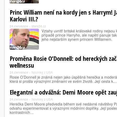
Princ William není na kordy jen s Harrym! 
Karlovi III.?
24.července
»
stars24.cz
Vztahy uvnitř britské královské rodiny nejso
případě prince Harryho, ale napětí panuje tak
jeho nejstarším synem princem Williamem.
Proměna Rosie O’Donnell: od hereckých z
wellnessu
24.července
»
Novinky z USA
Rosie O’Donnell je známá nejen jako úspěšná herečka a moderáto
která si prošla výraznými změnami ve svém životě. Její cesta k…
Elegantní a odvážná: Demi Moore opět zau
24.července
»
Novinky z USA
Herečka Demi Moore předvedla během své nedávné návštěvy Paříž
odvahu experimentovat s výraznými módními doplňky. Její posle
kontrastních…