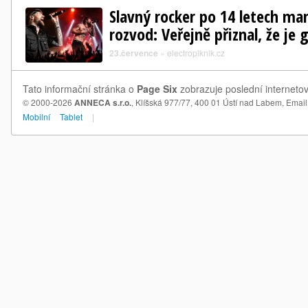
Slavný rocker po 14 letech ma
rozvod: Veřejně přiznal, že je 
23.července
»
electropiknik.cz
Tato informační stránka o
Page Six
zobrazuje poslední internetov
© 2000-2026
ANNECA s.r.o.
, Klíšská 977/77, 400 01 Ústí nad Labem,
Email
Mobilní
Tablet
|