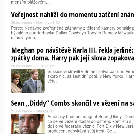
menším plážovém…
Veřejnost nahlíží do momentu zatčení zná
29.července
»
Novinky z USA
Perex: Nedávno zveřejněné záznamy z tělesné kamery odhalily p
bývalého quarterbacka Dallas Cowboys Tonyho Romo v Milwaukee
minulý týden,…
Meghan po návštěvě Karla III. řekla jediné:
zpátky doma. Harry pak její slova zopakova
26.července
»
VIPživot.cz
Sussexovi strávili v Británii sotva pár dní. V
skoro nic, až šest dní poté, v New Yorku, Har
větu.
Sean „Diddy“ Combs skončil ve vězení na 
25.července
»
stars24.cz
Americký hudební magnát Sean „Diddy“ Comb
co se ve vězení dostal do ostrého konfliktu 
došlo ve federální věznici Fort Dix v New Jers
producent odpykává svůj trest. Ce…