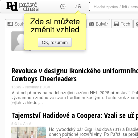
Zde si můžete
Souhrn
Moje
Z domova
Bulvár
Tech
změnit vzhled
Page Six
OK, rozumím
Revoluce v designu ikonického uniformního
Cowboys Cheerleaders
15:45
»
Novinky z USA
V rámci příprav na nadcházející sezónu NFL 2026 představili D
významnou změnu ve svém tradičním kostýmu. Tento krok znamen
jejich vzhledu,…
Tajemství Hadidové a Coopera: Vzali se už
5:31
»
Aha!
Hollywoodský pár Gigi Hadidová (31) a Bradl
dnech pořádně rozvířil vlny. Po Paříži se proš