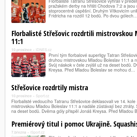
Florbalisté Tatranu Střešovice vyhráli v přede
pražském derby na hřišti Chodova 7:2 a jsou 
stoprocentně úspěšní. Druhým Vítkovicím unik
Fridricha na rozdíl 12 bodů. Po dvou gólech
Florbalisté Střešovic rozdrtili mistrovskou
11:1
10.prosince
»
iDNES.cz
První tým florbalové superligy Tatran Střešovi
druhou mistrovskou Mladou Boleslav 11:1 a na
Svůj náskok v čele zvýšil už na deset bodů. 
Kreysa. Před Mladou Boleslav se mohou d…
Střešovice rozdrtily mistra
10.prosince
»
Sport.cz
Florbalisté vedoucího Tatranu Střešovice deklasovali ve 14. kole
mistrovskou Mladou Boleslav 11:1 a nadále zůstávají bez ztráty. S
na deset bodů. Dvěma góly přispěl Jonáš Kreysa. Před Mladou 
Premiérový titul i pomoc Ukrajině. Squashis
7.března
»
iSport.cz