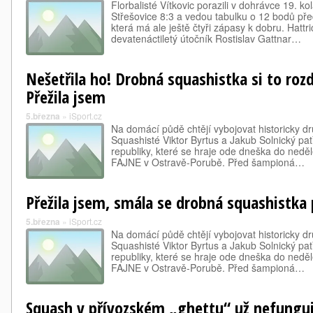
Florbalisté Vítkovic porazili v dohrávce 19. ko
Střešovice 8:3 a vedou tabulku o 12 bodů př
která má ale ještě čtyři zápasy k dobru. Hattr
devatenáctiletý útočník Rostislav Gattnar…
Nešetřila ho! Drobná squashistka si to roz
Přežila jsem
5.března
»
iSport.cz
Na domácí půdě chtějí vybojovat historicky dru
Squashisté Viktor Byrtus a Jakub Solnický patř
republiky, které se hraje ode dneška do nedě
FAJNE v Ostravě-Porubě. Před šampioná…
Přežila jsem, smála se drobná squashistka
5.března
»
iSport.cz
Na domácí půdě chtějí vybojovat historicky dru
Squashisté Viktor Byrtus a Jakub Solnický patř
republiky, které se hraje ode dneška do nedě
FAJNE v Ostravě-Porubě. Před šampioná…
Squash v přívozském „ghettu“ už nefungu