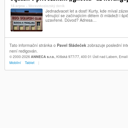
18.srpna
»
Moravskoslezský deník
Jednadvacet let a dost! Kurty, kde míval záz
věnující se začínajícím dětem či mládeži i š
uzavřené. Důvod? Adresa…
Tato informační stránka o
Pavel Sládeček
zobrazuje poslední int
není redigován.
© 2000-2026
ANNECA s.r.o.
, Klíšská 977/77, 400 01 Ústí nad Labem,
Email
Mobilní
Tablet
|