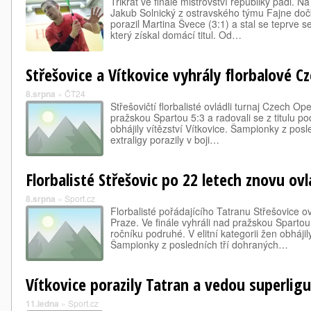
Třikrát ve finále mistrovství republiky padl. N
Jakub Solnický z ostravského týmu Fajne dočk
porazil Martina Švece (3:1) a stal se teprve
který získal domácí titul. Od…
Střešovice a Vítkovice vyhrály florbalové C
8.srpna
»
ČT24
Střešovičtí florbalisté ovládli turnaj Czech Ope
pražskou Spartou 5:3 a radovali se z titulu pod
obhájily vítězství Vítkovice. Šampionky z pos
extraligy porazily v boji…
Florbalisté Střešovic po 22 letech znovu ov
8.srpna
»
Sport.cz
Florbalisté pořádajícího Tatranu Střešovice o
Praze. Ve finále vyhráli nad pražskou Spartou
ročníku podruhé. V elitní kategorii žen obhájily
Šampionky z posledních tří dohraných…
Vítkovice porazily Tatran a vedou superlig
11.ledna
»
Sport.cz