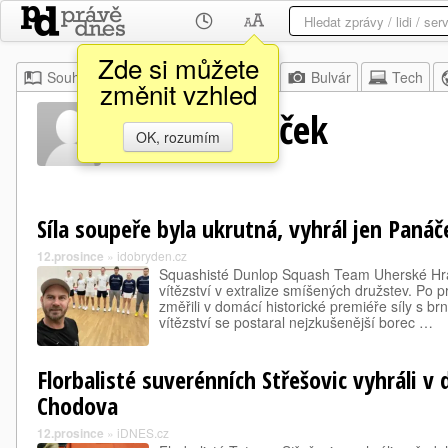
Zde si můžete
Souhrn
Moje
Z domova
Bulvár
Tech
změnit vzhled
Pavel Sládeček
OK, rozumím
Síla soupeře byla ukrutná, vyhrál jen Panáč
12.prosince
»
idobryden.cz
Squashisté Dunlop Squash Team Uherské Hrad
vítězství v extralize smíšených družstev. Po
změřili v domácí historické premiéře síly s br
vítězství se postaral nejzkušenější borec …
Florbalisté suverénních Střešovic vyhráli v 
Chodova
12.prosince
»
iDNES.cz