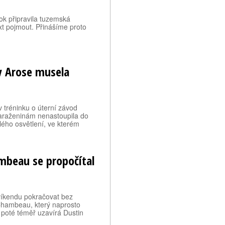
rok připravila tuzemská
ext pojmout. Přinášíme proto
 v Arose musela
 tréninku o úterní závod
naraženinám nenastoupila do
lého osvětlení, ve kterém
mbeau se propočítal
íkendu pokračovat bez
Chambeau, který naprosto
 poté téměř uzavírá Dustin