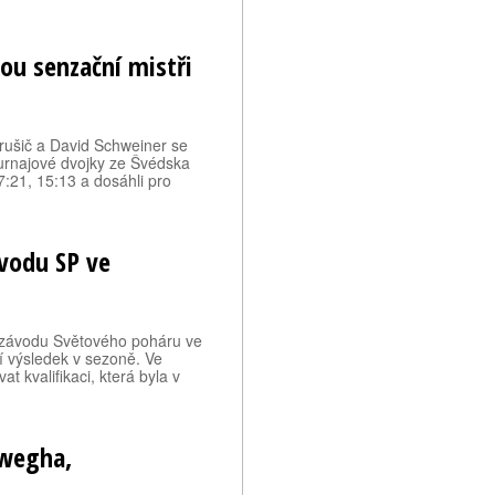
sou senzační mistři
Perušič a David Schweiner se
 turnajové dvojky ze Švédska
:21, 15:13 a dosáhli pro
ávodu SP ve
v závodu Světového poháru ve
ší výsledek v sezoně. Ve
 kvalifikaci, která byla v
ewegha,