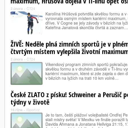
maximum, Hrůšová dojela v Ťi-linu opět o
2.února
»
ČT24
Karolína Hrůšová potvrdila skvělou formu a v
vyrovnala osmým místem kariérní maximum, kt
dříve. V Cogne se jely závody v bězích na lyží
Kateřina Janatová skončila čtvrtá a zaznam…
ŽIVĚ: Neděle plná zimních sportů je v plné
čtvrtým místem vylepšila životní maximu
2.února
»
ČT24
Víkendový program zimních sportů pokračuje.
skvělou formu a v druhém závodě v Ťi-linu 
kariérní maximum, které si zde zajela o den d
v bězích na lyžích na trati 10 km volně…
České ZLATO z písku! Schweiner a Perušič p
týdny v životě
16.října
»
iSport.cz
Je to tam, čeští plážoví volejbalisté Ondřej 
stali mistry světa! V Mexiku ve finále porazili
Davida Ahmana a Jonatana Hellviga 21:15, 17