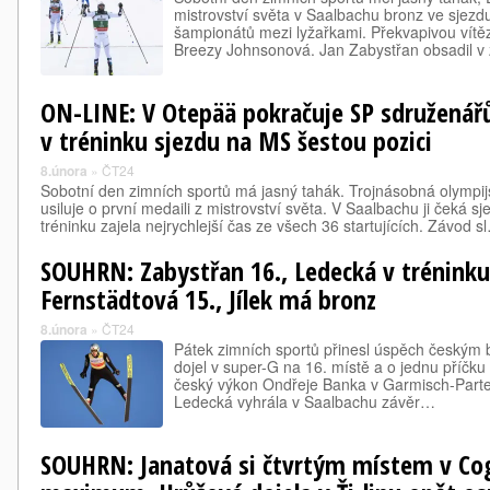
mistrovství světa v Saalbachu bronz ve sjezdu
šampionátů mezi lyžařkami. Překvapivou vítě
Breezy Johnsonová. Jan Zabystřan obsadil v
ON-LINE: V Otepää pokračuje SP sdruženářů
v tréninku sjezdu na MS šestou pozici
8.února
»
ČT24
Sobotní den zimních sportů má jasný tahák. Trojnásobná olympij
usiluje o první medaili z mistrovství světa. V Saalbachu ji čeká
tréninku zajela nejrychlejší čas ze všech 36 startujících. Závod s
SOUHRN: Zabystřan 16., Ledecká v tréninku 
Fernstädtová 15., Jílek má bronz
8.února
»
ČT24
Pátek zimních sportů přinesl úspěch českým
dojel v super-G na 16. místě a o jednu příčku 
český výkon Ondřeje Banka v Garmisch-Parten
Ledecká vyhrála v Saalbachu závěr…
SOUHRN: Janatová si čtvrtým místem v Cogn