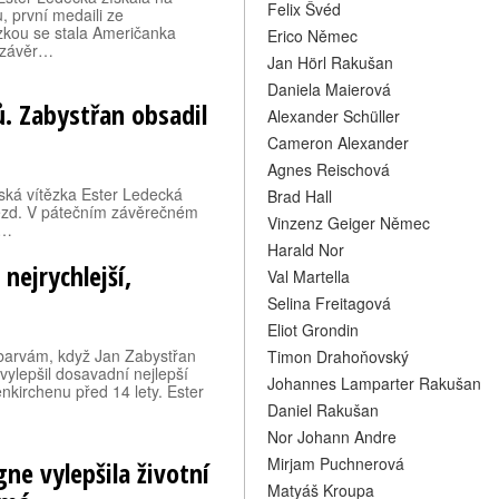
Felix Švéd
, první medaili ze
zkou se stala Američanka
Erico Němec
 závěr…
Jan Hörl Rakušan
Daniela Maierová
. Zabystřan obsadil
Alexander Schüller
Cameron Alexander
Agnes Reischová
ská vítězka Ester Ledecká
Brad Hall
 sjezd. V pátečním závěrečném
Vinzenz Geiger Němec
l…
Harald Nor
nejrychlejší,
Val Martella
Selina Freitagová
Eliot Grondin
 barvám, když Jan Zabystřan
Timon Drahoňovský
vylepšil dosavadní nejlepší
Johannes Lamparter Rakušan
kirchenu před 14 lety. Ester
Daniel Rakušan
Nor Johann Andre
Mirjam Puchnerová
e vylepšila životní
Matyáš Kroupa