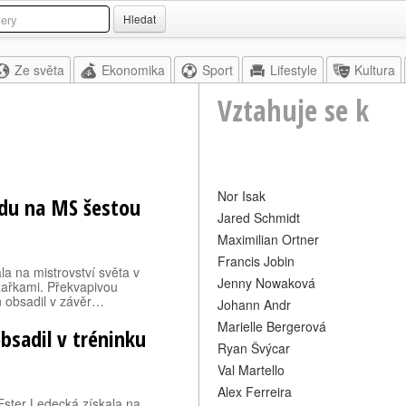
Hledat
Ze světa
Ekonomika
Sport
Lifestyle
Kultura
Vztahuje se k
Nor Isak
zdu na MS šestou
Jared Schmidt
Maximilian Ortner
Francis Jobin
a na mistrovství světa v
Jenny Nowaková
žařkami. Překvapivou
n obsadil v závěr…
Johann Andr
Marielle Bergerová
bsadil v tréninku
Ryan Švýcar
Val Martello
Alex Ferreira
Ester Ledecká získala na