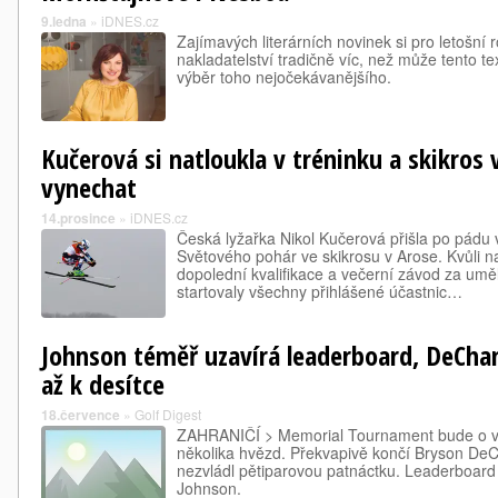
9.ledna
»
iDNES.cz
Zajímavých literárních novinek si pro letošní 
nakladatelství tradičně víc, než může tento t
výběr toho nejočekávanějšího.
Kučerová si natloukla v tréninku a skikros
vynechat
14.prosince
»
iDNES.cz
Česká lyžařka Nikol Kučerová přišla po pádu v
Světového pohár ve skikrosu v Arose. Kvůli 
dopolední kvalifikace a večerní závod za umě
startovaly všechny přihlášené účastnic…
Johnson téměř uzavírá leaderboard, DeCha
až k desítce
18.července
»
Golf Digest
ZAHRANIČÍ > Memorial Tournament bude o v
několika hvězd. Překvapivě končí Bryson De
nezvládl pětiparovou patnáctku. Leaderboard
Johnson.