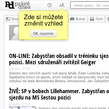
Zde si můžete
Souhrn
Moje
Z domova
Bulvár
Tech
změnit vzhled
David Švéd
OK, rozumím
ON-LINE: Zabystřan obsadil v tréninku sje
pozici. Mezi sdruženáři zvítězil Geiger
8.února
»
ČT24
Sobotní den zimních sportů měl jasný tahák, Ester Ledecká získal
Saalbachu bronz ve sjezdu, první medaili ze šampionátů mezi ly
vítězkou se stala Američanka Breezy Johnsonová. Jan Zabystřa
ŽIVĚ: SP v bobech Lillehammer. Zabystřan o
sjezdu na MS šestou pozici
8.února
»
ČT24
Sobotní den zimních sportů měl jasný tahák, 