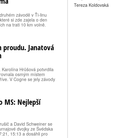
smá
Tereza Koldovská
 druhém závodě v Ťi-linu
eré si zde zajela o den
ch na trati 10 km volně.
m proudu. Janatová
m
 Karolína Hrůšová potvrdila
vyrovnala osmým místem
říve. V Cogne se jely závody
o MS: Nejlepší
Perušič a David Schweiner se
 turnajové dvojky ze Švédska
:21, 15:13 a dosáhli pro