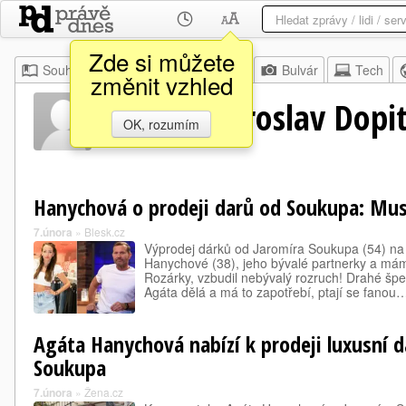
Zde si můžete
Souhrn
Moje
Z domova
Bulvár
Tech
změnit vzhled
Kryšpín Miroslav Dopi
OK, rozumím
Hanychová o prodeji darů od Soukupa: Mu
7.února
»
Blesk.cz
Výprodej dárků od Jaromíra Soukupa (54) na s
Hanychové (38), jeho bývalé partnerky a mám
Rozárky, vzbudil nebývalý rozruch! Drahé špe
Agáta dělá a má to zapotřebí, ptají se fanou
Agáta Hanychová nabízí k prodeji luxusní 
Soukupa
7.února
»
Žena.cz