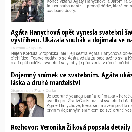
Konec vztahu Agáty Hanychové a Jaromíra S
Influencerka nabízí k prodeji dárky, které od
společné dcery.
Agáta Hanychová opět vynesla svatební ša
výstřihem. Ukázala snubák a dojímala se n
15.ledna
»
Super.cz
Nejen Kordula Stropnická, ale i její sestra Agáta Hanychová oblé
přehlídce. Teprve nedávno se Agáta vdala za otce svého syna Kr
nyní opět oblékla svatební šaty, aby je předvedla v rámci módní 
Dojemný snímek ve svatebním. Agáta ukáza
láska a druhé manželství
29.prosince
»
Život v Česku
Je podruhé vdanou paní a její matka - herečka
uvedla pro ŽivotvČesku.cz - si svatební obřad 
Agátě Hanychové, která se na svém profilu n
prvním dojemným snímkem ze své druhé ve
Rozhovor: Veronika Žilková popsala detaily