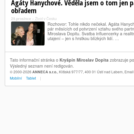
Agáty Hanychové. Věděla jsem o tom jen p
obřadem
29.prosince
»
Život v Česku
Rozhovor: Tohle nikdo nečekal. Agáta Hanych
pár měsících od potvrzení vztahu svého part
Miroslava Dopitu. Svatba influencerky a reali
utajení –⁠ jen s hrstkou blízkých lidí. …
Tato informační stránka o
Kryšpín Miroslav Dopita
zobrazuje pos
Výsledný seznam není redigován.
© 2000-2026
ANNECA s.r.o.
, Klíšská 977/77, 400 01 Ústí nad Labem,
Email
Mobilní
Tablet
|