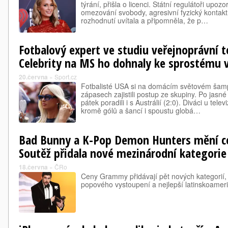
týrání, přišla o licenci. Státní regulátoři upoz
omezování svobody, agresivní fyzický kontakt
rozhodnutí uvítala a připomněla, že p…
Fotbalový expert ve studiu veřejnoprávní te
Celebrity na MS ho dohnaly ke sprostému 
20.června
»
Sport.cz
Fotbalisté USA si na domácím světovém šam
zápasech zajistili postup ze skupiny. Po jasné
pátek poradili i s Austrálií (2:0). Diváci u tel
kromě gólů a šancí i spoustu globá…
Bad Bunny a K-Pop Demon Hunters mění 
Soutěž přidala nové mezinárodní kategorie
18.června
»
ČRo
Ceny Grammy přidávají pět nových kategorií, 
popového vystoupení a nejlepší latinskoameri