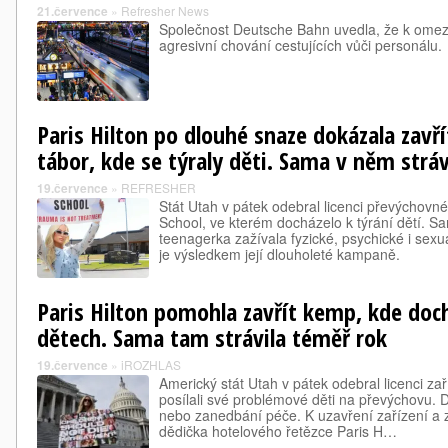
21.července
»
Refresher News
Společnost Deutsche Bahn uvedla, že k omeze
agresivní chování cestujících vůči personálu.
Paris Hilton po dlouhé snaze dokázala zavř
tábor, kde se týraly děti. Sama v něm stráv
19.července
»
REFRESHER
Stát Utah v pátek odebral licenci převýchov
School, ve kterém docházelo k týrání dětí. Sa
teenagerka zažívala fyzické, psychické i sexuá
je výsledkem její dlouholeté kampaně.
Paris Hilton pomohla zavřít kemp, kde doch
dětech. Sama tam strávila téměř rok
19.července
»
iROZHLAS
Americký stát Utah v pátek odebral licenci zař
posílali své problémové děti na převýchovu. D
nebo zanedbání péče. K uzavření zařízení a
dědička hotelového řetězce Paris H…