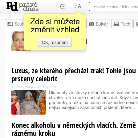
Zde si můžete
Souhrn
Moje
Z domova
Bulvár
Tech
změnit vzhled
Paris Hilton
OK, rozumím
Luxus, ze kterého přechází zrak! Tohle jsou
prsteny celebrit
26.července
»
aplausin.cz
Diamanty za stovky milionů korun, vzácné dr
si většina lidí může nechat jen zdát. Když sl
partnerky o ruku, na ceně se rozhodně nešetř
nejluxusnějších zásnubních prstenů, které…
Konec alkoholu v německých vlacích. Země 
ráznému kroku