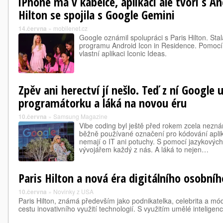
iPhone má v kabelce, aplikaci ale tvoří s A
Hilton se spojila s Google Gemini
14.června
»
mobilenet.cz
Google oznámil spolupráci s Paris Hilton. Stal
programu Android Icon in Residence. Pomocí
vlastní aplikaci Iconic Ideas.
Zpěv ani herectví jí nešlo. Teď z ní Google u
programátorku a láká na novou éru
10.června
»
Samsung Magazine
Vibe coding byl ještě před rokem zcela nez
běžně používané označení pro kódování aplika
nemají o IT ani potuchy. S pomocí jazykových
vývojářem každý z nás. A láká to nejen…
Paris Hilton a nová éra digitálního osobníh
10.června
»
Novinky z USA
Paris Hilton, známá především jako podnikatelka, celebrita a mó
cestu inovativního využití technologií. S využitím umělé intelige