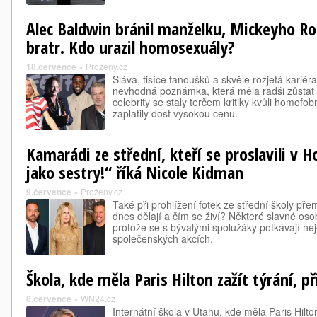
Alec Baldwin bránil manželku, Mickeyho Ro
bratr. Kdo urazil homosexuály?
18.července
»
Proženy.cz
Sláva, tisíce fanoušků a skvěle rozjetá kariéra
nevhodná poznámka, která měla radši zůsta
celebrity se staly terčem kritiky kvůli homof
zaplatily dost vysokou cenu.
Kamarádi ze střední, kteří se proslavili v 
jako sestry!“ říká Nicole Kidman
9.července
»
Proženy.cz
Také při prohlížení fotek ze střední školy přem
dnes dělají a čím se živí? Některé slavné oso
protože se s bývalými spolužáky potkávají neje
společenských akcích.
Škola, kde měla Paris Hilton zažít týrání, při
8.července
»
WN24.cz
Internátní škola v Utahu, kde měla Paris Hilto