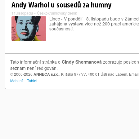
Andy Warhol u sousedů za humny
11.listopadu
»
Českokrumlovský deník
Linec - V pondělí 18. listopadu bude v Zám
zahájena výstava více než 200 prací americ
současnosti.
Tato informační stránka o
Cindy Shermanová
zobrazuje poslední
seznam není redigován.
© 2000-2026
ANNECA s.r.o.
, Klíšská 977/77, 400 01 Ústí nad Labem,
Email
Mobilní
Tablet
|