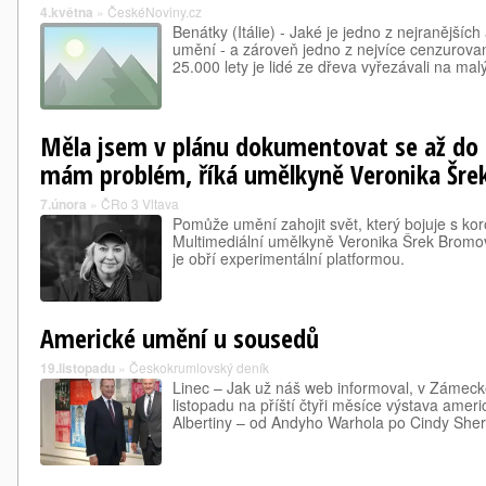
4.května
»
ČeskéNoviny.cz
Benátky (Itálie) - Jaké je jedno z nejranějších
umění - a zároveň jedno z nejvíce cenzurova
25.000 lety je lidé ze dřeva vyřezávali na malý
Měla jsem v plánu dokumentovat se až do s
mám problém, říká umělkyně Veronika Šr
7.února
»
ČRo 3 Vltava
Pomůže umění zahojit svět, který bojuje s k
Multimediální umělkyně Veronika Šrek Bromo
je obří experimentální platformou.
Americké umění u sousedů
19.listopadu
»
Českokrumlovský deník
Linec – Jak už náš web informoval, v Zámeck
listopadu na příští čtyři měsíce výstava ame
Albertiny – od Andyho Warhola po Cindy Sh