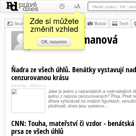
Zde si můžete
Souhrn
Moje
Z domova
Bulvár
Tech
změnit vzhled
Cindy Shermanová
OK, rozumím
Ňadra ze všech úhlů. Benátky vystavují na
cenzurovanou krásu
4.května
»
iDNES.cz
Jaké je jedno z nejranějších a nejtrvalejších
jedno z nejvíce cenzurovaných? Prsa. Před něja
dřeva vyřezávali na malých figurkách, venušíc
plodnosti, dnes jsou vystavov…
CNN: Touha, mateřství či vzdor - benátská
prsa ze všech úhlů