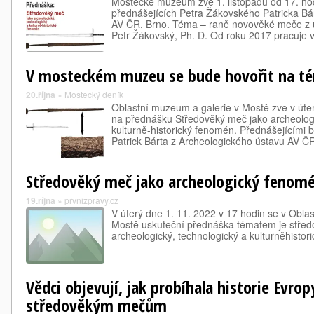
Mostecké muzeum zve 1. listopadu od 17. ho
přednášejících Petra Žákovského Patricka Bá
AV ČR, Brno. Téma – raně novověké meče z ú
Petr Žákovský, Ph. D. Od roku 2017 pracuje
V mosteckém muzeu se bude hovořit na t
20.října
»
Mostecký deník
Oblastní muzeum a galerie v Mostě zve v úter
na přednášku Středověký meč jako archeologi
kulturně-historický fenomén. Přednášejícími
Patrick Bárta z Archeologického ústavu AV 
Středověký meč jako archeologický fenom
19.října
»
prvnizpravy.cz
V úterý dne 1. 11. 2022 v 17 hodin se v Oblas
Mostě uskuteční přednáška tématem je střed
archeologický, technologický a kulturněhistor
Vědci objevují, jak probíhala historie Evro
středověkým mečům