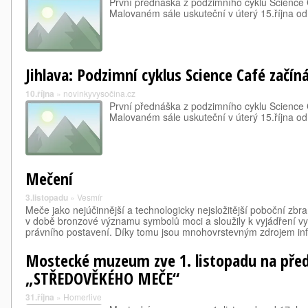
První přednáška z podzimního cyklu Science
Malovaném sále uskuteční v úterý 15.října od
Jihlava: Podzimní cyklus Science Café začíná
10.října
»
novinkyvysočina.cz
První přednáška z podzimního cyklu Science
Malovaném sále uskuteční v úterý 15.října od
Mečení
3.listopadu
»
Vesmír
Meče jako nejúčinnější a technologicky nejsložitější poboční zbra
v době bronzové významu symbolů moci a sloužily k vyjádření 
právního postavení. Díky tomu jsou mnohovrstevným zdrojem in
Mostecké muzeum zve 1. listopadu na př
„STŘEDOVĚKÉHO MEČE“
31.října
»
Homerlive