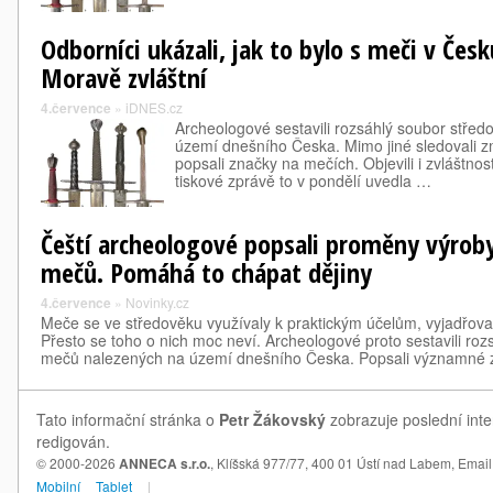
Odborníci ukázali, jak to bylo s meči v Česk
Moravě zvláštní
4.července
»
iDNES.cz
Archeologové sestavili rozsáhlý soubor stře
území dnešního Česka. Mimo jiné sledovali z
popsali značky na mečích. Objevili i zvláštno
tiskové zprávě to v pondělí uvedla …
Čeští archeologové popsali proměny výrob
mečů. Pomáhá to chápat dějiny
4.července
»
Novinky.cz
Meče se ve středověku využívaly k praktickým účelům, vyjadřoval
Přesto se toho o nich moc neví. Archeologové proto sestavili ro
mečů nalezených na území dnešního Česka. Popsali významné
Tato informační stránka o
Petr Žákovský
zobrazuje poslední inte
redigován.
© 2000-2026
ANNECA s.r.o.
, Klíšská 977/77, 400 01 Ústí nad Labem,
Email
Mobilní
Tablet
|