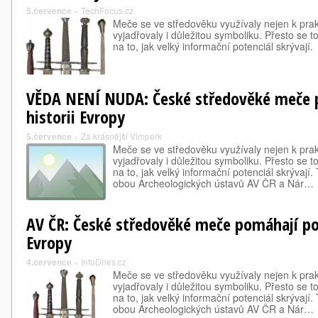
5.července
»
TechFocus.cz
Meče se ve středověku využívaly nejen k pra
vyjadřovaly i důležitou symboliku. Přesto se 
na to, jak velký informační potenciál skrývají.
VĚDA NENÍ NUDA: České středověké meče 
historii Evropy
5.července
»
Za krásnější Vimperk
Meče se ve středověku využívaly nejen k pra
vyjadřovaly i důležitou symboliku. Přesto se 
na to, jak velký informační potenciál skrývají.
obou Archeologických ústavů AV ČR a Nár…
AV ČR: České středověké meče pomáhají poc
Evropy
4.července
»
InfoDnes.cz
Meče se ve středověku využívaly nejen k pra
vyjadřovaly i důležitou symboliku. Přesto se 
na to, jak velký informační potenciál skrývají.
obou Archeologických ústavů AV ČR a Nár…