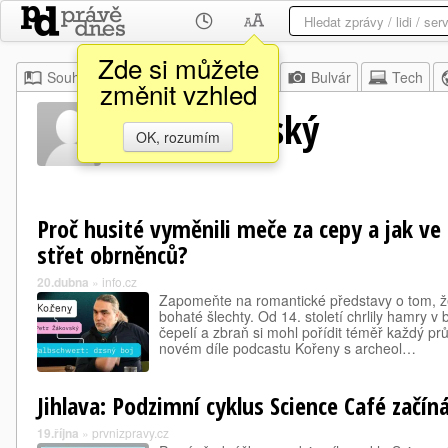
Zde si můžete
Souhrn
Moje
Z domova
Bulvár
Tech
změnit vzhled
Petr Žákovský
OK, rozumím
Proč husité vyměnili meče za cepy a jak ve
střet obrněnců?
20.dubna
»
info.cz
Zapomeňte na romantické představy o tom, ž
bohaté šlechty. Od 14. století chrlily hamry 
čepelí a zbraň si mohl pořídit téměř každý p
novém díle podcastu Kořeny s archeol…
Jihlava: Podzimní cyklus Science Café začíná
19.října
»
prvnizpravy.cz