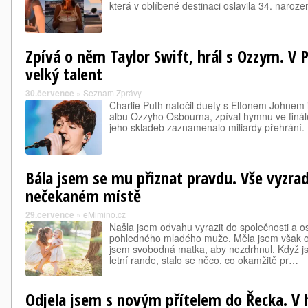
která v oblíbené destinaci oslavila 34. naroze
Zpívá o něm Taylor Swift, hrál s Ozzym. V P
velký talent
30.července
»
Seznam Zprávy
Charlie Puth natočil duety s Eltonem Johnem
albu Ozzyho Osbourna, zpíval hymnu ve finál
jeho skladeb zaznamenalo miliardy přehrání.
Bála jsem se mu přiznat pravdu. Vše vyzrad
nečekaném místě
29.července
»
eMimino.cz
Našla jsem odvahu vyrazit do společnosti a os
pohledného mladého muže. Měla jsem však ob
jsem svobodná matka, aby nezdrhnul. Když js
letní rande, stalo se něco, co okamžitě pr…
Odjela jsem s novým přítelem do Řecka. V h