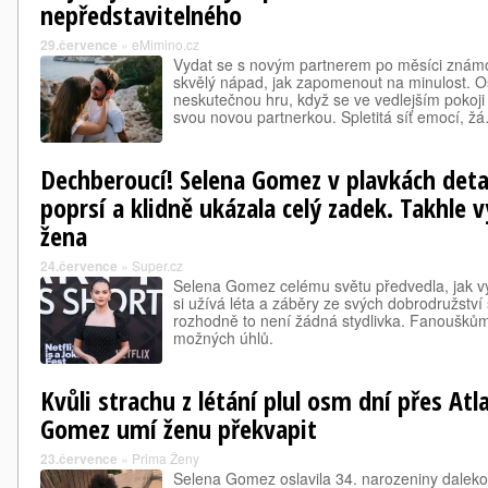
nepředstavitelného
29.července
»
eMimino.cz
Vydat se s novým partnerem po měsíci známo
skvělý nápad, jak zapomenout na minulost. O
neskutečnou hru, když se ve vedlejším pokoji 
svou novou partnerkou. Spletitá síť emocí, ž
Dechberoucí! Selena Gomez v plavkách deta
poprsí a klidně ukázala celý zadek. Takhle
žena
24.července
»
Super.cz
Selena Gomez celému světu předvedla, jak v
si užívá léta a záběry ze svých dobrodružství s
rozhodně to není žádná stydlivka. Fanoušků
možných úhlů.
Kvůli strachu z létání plul osm dní přes Atl
Gomez umí ženu překvapit
23.července
»
Prima Ženy
Selena Gomez oslavila 34. narozeniny dalek