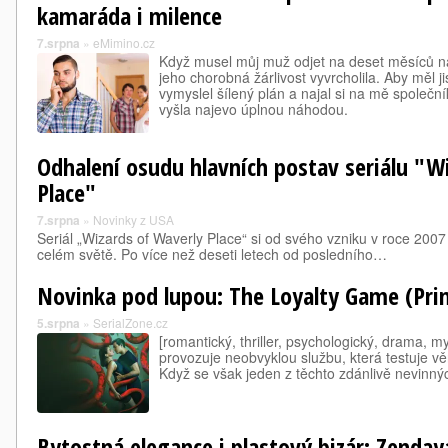
kamaráda i milence
7.srpna
»
eMimino.cz
Když musel můj muž odjet na deset měsíců na
jeho chorobná žárlivost vyvrcholila. Aby měl j
vymyslel šílený plán a najal si na mě společn
vyšla najevo úplnou náhodou.
Odhalení osudu hlavních postav seriálu "W
Place"
7.srpna
»
Novinky z USA
Seriál „Wizards of Waverly Place“ si od svého vzniku v roce 2007
celém světě. Po více než deseti letech od posledního…
Novinka pod lupou: The Loyalty Game (Pri
5.srpna
»
SerialZone.cz
[romantický, thriller, psychologický, drama, m
provozuje neobvyklou službu, která testuje v
Když se však jeden z těchto zdánlivě nevinných 
Bytostná elegance i plastový bizár: Zendaya