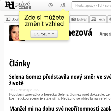
Zde si můžete
Souhrn
Moje
Z domova
Bulvár
Tech
změnit vzhled
Selena Gomezová
Ameri
OK, rozumím
Články
Selena Gomez představila nový směr ve své
životě
7:13
»
Novinky z USA
Populární zpěvačka a herečka Selena Gomez opět dokazuje, že je
kosmetickou scénu je stále silný. Nedávno se objevila na veřejno
Manžel mi na dobu své nepřítomnosti zapla