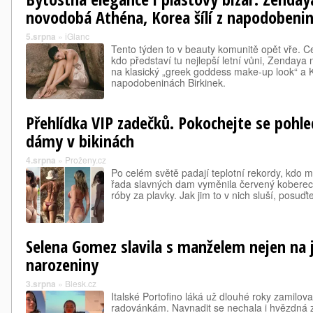
novodobá Athéna, Korea šílí z napodobeni
5.srpna
»
iGlanc
Tento týden to v beauty komunitě opět vře. Ce
kdo představí tu nejlepší letní vůni, Zendaya 
na klasický „greek goddess make-up look“ a K
napodobeninách Birkinek.
Přehlídka VIP zadečků. Pokochejte se pohl
dámy v bikinách
4.srpna
»
Proženy.cz
Po celém světě padají teplotní rekordy, kdo mů
řada slavných dam vyměnila červený koberec 
róby za plavky. Jak jim to v nich sluší, posuďt
Selena Gomez slavila s manželem nejen na 
narozeniny
3.srpna
»
Blesk.cz
Italské Portofino láká už dlouhé roky zamilov
radovánkám. Navnadit se nechala i hvězdná