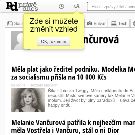
Zde si můžete
Souhrn
Moje
Z domova
Bulvár
Tech
změnit vzhled
Melanie Vančurová
OK, rozumím
Měla plat jako ředitel podniku. Modelka M
za socialismu přišla na 10 000 Kčs
24.ledna
»
Seznam Médium
Říkali jí česká Twiggy. Měla našlápnuto do Pař
nepustili. Místo světové kariéry tak Melanie
molům. Její život byl plný paradoxů – sláva 
happy endu.
Melanie Vančurová patřila k nejhezčím m
měla Vostřela i Vančuru, stál o ni Dior