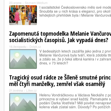
23.srpna
»
Seznam Médium
I socialistické Československo mělo své mode
Snoubila se u nich krása s elegancí, pro okol
tehdejších přehlídek byla i Melanie Vančurová
Zapomenutá topmodelka Melanie Vančurov
socialistických časopisů. Jak vypadá dnes?
16.listopadu
»
Dotyk.cz
V šedesátých letech zazářila jako jedna z pr
Melanie Vančurová byla tváří, která zdobila t
a zdálo se, že ji čeká slibná kariéra i v zahra
dnes, v 73 letech?
Tragický osud rádce ze Šíleně smutné princ
měl čtyři manželky, zemřel však osamělý
21.května
»
Lifee.cz
Helenu Vondráčkovou a Václava Neckáře z p
princezna si vybaví snad každý. Pamatujete s
podání Darka Vostřela? Měl pověst nenapravi
kolena však zůstal sám. Důvody? Po potížích