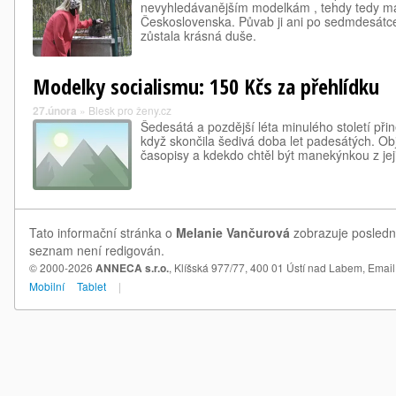
nevyhledávanějším modelkám , tehdy tedy ma
Československa. Půvab ji ani po sedmdesátce 
zůstala krásná duše.
Modelky socialismu: 150 Kčs za přehlídku
27.února
»
Blesk pro ženy.cz
Šedesátá a pozdější léta minulého století při
když skončila šedivá doba let padesátých. Ob
časopisy a kdekdo chtěl být manekýnkou z jeji
Tato informační stránka o
Melanie Vančurová
zobrazuje poslední
seznam není redigován.
© 2000-2026
ANNECA s.r.o.
, Klíšská 977/77, 400 01 Ústí nad Labem,
Email
Mobilní
Tablet
|