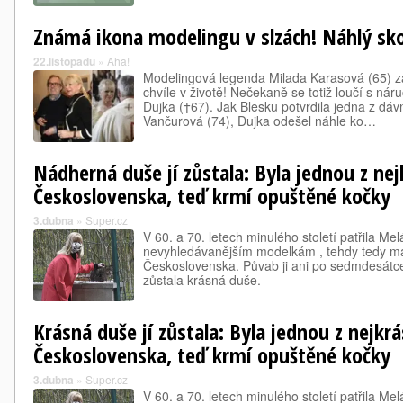
Známá ikona modelingu v slzách! Náhlý sk
22.listopadu
»
Aha!
Modelingová legenda Milada Karasová (65) za
chvíle v životě! Nečekaně se totiž loučí s ná
Dujka (†67). Jak Blesku potvrdila jedna z dá
Vančurová (74), Dujka odešel náhle ko…
Nádherná duše jí zůstala: Byla jednou z ne
Československa, teď krmí opuštěné kočky
3.dubna
»
Super.cz
V 60. a 70. letech minulého století patřila Me
nevyhledávanějším modelkám , tehdy tedy ma
Československa. Půvab ji ani po sedmdesátce 
zůstala krásná duše.
Krásná duše jí zůstala: Byla jednou z nejkr
Československa, teď krmí opuštěné kočky
3.dubna
»
Super.cz
V 60. a 70. letech minulého století patřila Me