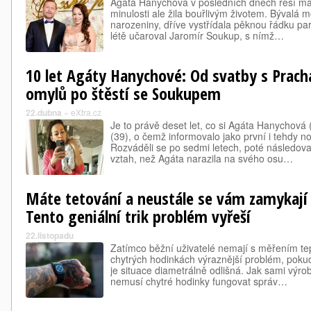
Agáta Hanychová v posledních dnech řeší ma
minulosti ale žila bouřlivým životem. Bývalá m
narozeniny, dříve vystřídala pěknou řádku part
létě učaroval Jaromír Soukup, s nímž…
10 let Agáty Hanychové: Od svatby s Prac
omylů po štěstí se Soukupem
22.dubna
»
eXtra.cz
Je to právě deset let, co si Agáta Hanychová
(39), o čemž informovalo jako první i tehdy no
Rozváděli se po sedmi letech, poté následova
vztah, než Agáta narazila na svého osu…
Máte tetování a neustále se vám zamykají
Tento geniální trik problém vyřeší
22.listopadu
Zatímco běžní uživatelé nemají s měřením tep
chytrých hodinkách výraznější problém, poku
je situace diametrálně odlišná. Jak sami výrob
nemusí chytré hodinky fungovat správ…