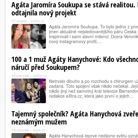
Agáta Jaromíra Soukupa se stává realitou.
odtajnila nový projekt
17.srpna
»
eXtra.cz
Agáta Jaromíra Soukupa. To bylo jedno z prvn
jmen aktuálně nejsledovanějšího páru Česka v
inspirovali i sami slavní milenci. Dcera Veronik
nový instagramový profil,…
100 a 1 muž Agáty Hanychové: Kdo všechn
náručí před Soukupem?
19.června
»
eXtra.cz
Netrvalo dlouho a po rozchodu s chirurgem 
zadaná. Toto spojení však nikdo nečekal. Je
nikdo jiný než samotný král televize Barrand
redakce eXtra.cz, která jako první o jejich…
Tajemný společník? Agáta Hanychová zveřej
neznámým mužem
13.června
»
Kafe.cz
Agáta Hanychová teprve nedávno světu oznám