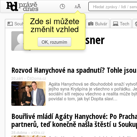
Zde si můžete
Souhrn
Moje
Z domova
Bulvár
Tech
změnit vzhled
Marek Niessner
OK, rozumím
Rozvod Hanychové na spadnutí? Tohle jsou 
20.září
»
ČtiDoma.cz
Agáta Hanychová se dlouhodobě snaží vytvoři
jejího syna Kryšpína je všechno v pořádku. J
sociální síti nejsou všechno a realita může b
povídal o tom, jak byl Dopita slavi…
Bouřlivé mládí Agáty Hanychové: Po Prachař
partnerů, teď konečně našla štěstí u Souku
28.dubna
»
eXtra.cz