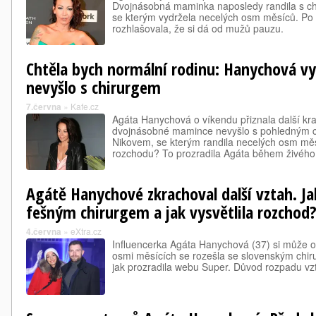
Dvojnásobná maminka naposledy randila s c
se kterým vydržela necelých osm měsíců. P
rozhlašovala, že si dá od mužů pauzu.
Chtěla bych normální rodinu: Hanychová vys
nevyšlo s chirurgem
7.června
»
Kafe.cz
Agáta Hanychová o víkendu přiznala další kra
dvojnásobné mamince nevyšlo s pohledným 
Nikovem, se kterým randila necelých osm měs
rozchodu? To prozradila Agáta během živého 
Agátě Hanychové zkrachoval další vztah. Ja
fešným chirurgem a jak vysvětlila rozchod
4.června
»
eXtra.cz
Influencerka Agáta Hanychová (37) si může o
osmi měsících se rozešla se slovenským chi
jak prozradila webu Super. Důvod rozpadu vz