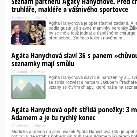
Seznam partnerů Agáty Hanychové. Před ch
truhláře, makléře a vášnivého sportovce
1.prosince
»
eXtra.cz
Agáta Hanychová je opět šťastně zadaná. A je
podle gusta její slavné maminky Veroniky Žilk
by se mělo totiž jednat o úspěšného chirurg
před sebou. Zatímco kolem nového m…
Agáta Hanychová slaví 36 s panem »chůvou«
seznamky mají smůlu
28.dubna
»
Blesk.cz
Agáta Hanychová slaví 36. narozeniny a... svě
se stihla rozvést s hercem Jakubem Prachařem
vztahy se čtyřmi chlapy, které našla na sezn
Agáta Hanychová opět střídá ponožky: 3 m
Adamem a je tu rychlý konec
29.března
»
eXtra.cz
Modelka a máma na plný úvazek Agáta Hanychová (35) je opět si
potvrdila, že vztah s pohledným truhlářem Adamem Raiterem bohu