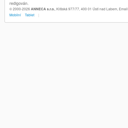
redigován.
© 2000-2026
ANNECA s.r.o.
, Klíšská 977/77, 400 01 Ústí nad Labem,
Email
Mobilní
Tablet
|