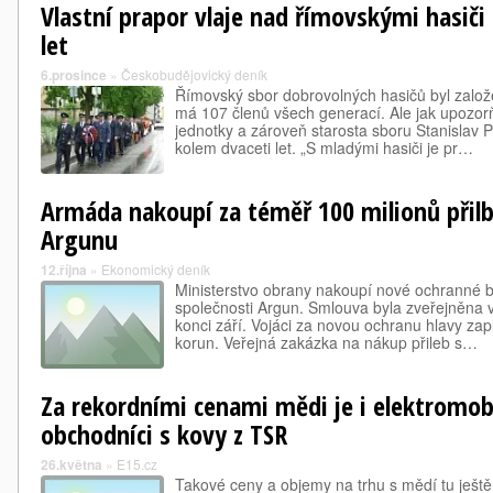
Vlastní prapor vlaje nad římovskými hasiči
let
6.prosince
»
Českobudějovický deník
Římovský sbor dobrovolných hasičů byl založ
má 107 členů všech generací. Ale jak upozorň
jednotky a zároveň starosta sboru Stanislav 
kolem dvaceti let. „S mladými hasiči je pr…
Armáda nakoupí za téměř 100 milionů přil
Argunu
12.října
»
Ekonomický deník
Ministerstvo obrany nakoupí nové ochranné ba
společnosti Argun. Smlouva byla zveřejněna v
konci září. Vojáci za novou ochranu hlavy zap
korun. Veřejná zakázka na nákup přileb s…
Za rekordními cenami mědi je i elektromobil
obchodníci s kovy z TSR
26.května
»
E15.cz
Takové ceny a objemy na trhu s mědí tu ještě