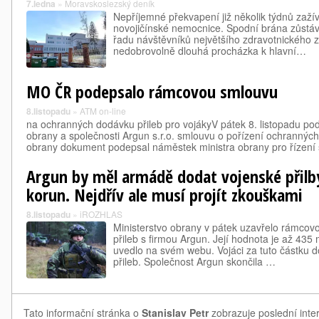
7.ledna
»
Moravskoslezský deník
Nepříjemné překvapení již několik týdnů zažív
novojičínské nemocnice. Spodní brána zůstá
řadu návštěvníků největšího zdravotnického z
nedobrovolně dlouhá procházka k hlavní…
MO ČR podepsalo rámcovou smlouvu
8.listopadu
»
ATM on-line
na ochranných dodávku přileb pro vojákyV pátek 8. listopadu pod
obrany a společnosti Argun s.r.o. smlouvu o pořízení ochranných 
obrany dokument podepsal náměstek ministra obrany pro řízen
Argun by měl armádě dodat vojenské přilby
korun. Nejdřív ale musí projít zkouškami
8.listopadu
»
iROZHLAS
Ministerstvo obrany v pátek uzavřelo rámco
přileb s firmou Argun. Její hodnota je až 435 
uvedlo na svém webu. Vojáci za tuto částku d
přileb. Společnost Argun skončila …
Tato informační stránka o
Stanislav Petr
zobrazuje poslední inter