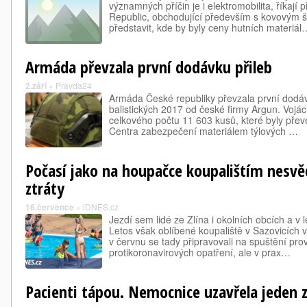
významných příčin je i elektromobilita, říkají
Republic, obchodující především s kovovým 
představit, kde by byly ceny hutních materiál
Armáda převzala první dodávku přileb
2.září
»
Pravda24
Armáda České republiky převzala první dodáv
balistických 2017 od české firmy Argun. Vojáci
celkového počtu 11 603 kusů, které byly pře
Centra zabezpečení materiálem týlových …
Počasí jako na houpačce koupalištím nesvědč
ztráty
16.července
»
iDNES.cz
Jezdí sem lidé ze Zlína i okolních obcích a v l
Letos však oblíbené koupaliště v Sazovicích 
v červnu se tady připravovali na spuštění pr
protikoronavirových opatření, ale v prax…
Pacienti tápou. Nemocnice uzavřela jeden 