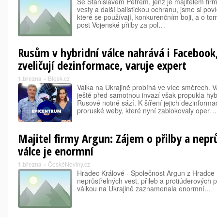
Se Stanislavem Petrem, jenž je majitelem firm
vesty a další balistickou ochranu, jsme si poví
které se používají, konkurenčním boji, a o to
post Vojenské přilby za pol…
Rusům v hybridní válce nahrává i Facebook,
zveličují dezinformace, varuje expert
1.března
»
Blesk.cz
Válka na Ukrajině probíhá ve více směrech. Vá
ještě před samotnou invazí však propukla hybr
Rusové notně sází. K šíření jejich dezinformac
proruské weby, které nyní zablokovaly oper…
Majitel firmy Argun: Zájem o přilby a neprů
válce je enormní
1.března
»
ČeskéNoviny.cz
Hradec Králové - Společnost Argun z Hradce 
neprůstřelných vest, přileb a protiúderových p
válkou na Ukrajině zaznamenala enormní...