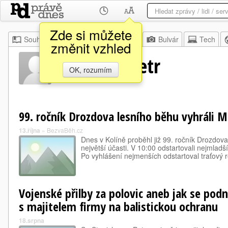
Zde si můžete
Souhrn
Moje
Z domova
Bulvár
Tech
změnit vzhled
Stanislav Petr
OK, rozumím
99. ročník Drozdova lesního běhu vyhráli M
13.října
»
BezvaBěh.cz
Dnes v Kolíně proběhl již 99. ročník Drozdov
největší účasti. V 10:00 odstartovali nejmlad
Po vyhlášení nejmenších odstartoval traťový 
Vojenské přilby za polovic aneb jak se pod
s majitelem firmy na balistickou ochranu
18.srpna