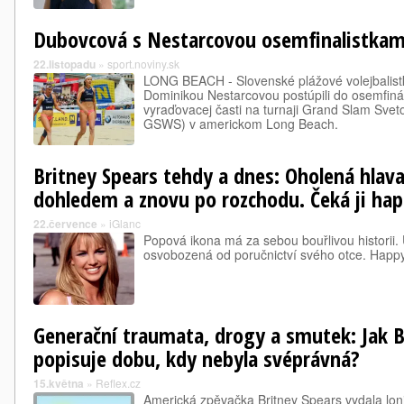
Dubovcová s Nestarcovou osemfinalistkam
22.listopadu
»
sport.noviny.sk
LONG BEACH - Slovenské plážové volejbalist
Dominikou Nestarcovou postúpili do osemfin
vyraďovacej časti na turnaji Grand Slam Sveto
GSWS) v americkom Long Beach.
Britney Spears tehdy a dnes: Oholená hlava
dohledem a znovu po rozchodu. Čeká ji ha
22.července
»
iGlanc
Popová ikona má za sebou bouřlivou historii. 
osvobozená od poručnictví svého otce. Hap
Generační traumata, drogy a smutek: Jak B
popisuje dobu, kdy nebyla svéprávná?
15.května
»
Reflex.cz
Americká zpěvačka Britney Spears vydala loni 