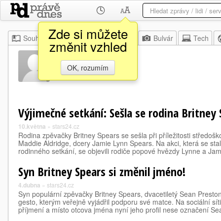
Zde si můžete
Souhrn
Moje
Z domova
Bulvár
Tech
změnit vzhled
Jamie Lynn
OK, rozumím
Výjimečné setkání: Sešla se rodina Britney 
10.května
»
stars24.cz
Rodina zpěvačky Britney Spears se sešla při příležitosti středo
Maddie Aldridge, dcery Jamie Lynn Spears. Na akci, která se sta
rodinného setkání, se objevili rodiče popové hvězdy Lynne a J
Syn Britney Spears si změnil jméno!
4.dubna
»
stars24.cz
Syn populární zpěvačky Britney Spears, dvacetiletý Sean Preston
gesto, kterým veřejně vyjádřil podporu své matce. Na sociální síti
příjmení a místo otcova jména nyní jeho profil nese označení S