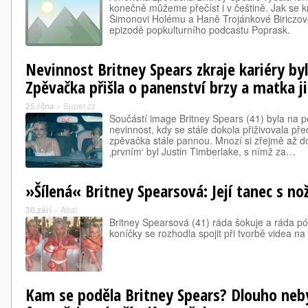
konečně můžeme přečíst i v češtině. Jak se 
Šimonovi Holému a Haně Trojánkové Biriczové
epizodě popkulturního podcastu Poprask.
Nevinnost Britney Spears zkraje kariéry by
Zpěvačka přišla o panenství brzy a matka j
25.října
»
Super.cz
Součástí image Britney Spears (41) byla na poč
nevinnost, kdy se stále dokola přiživovala pře
zpěvačka stále pannou. Mnozí si zřejmě až do
‚prvním‘ byl Justin Timberlake, s nímž za…
»Šílená« Britney Spearsová: Její tanec s noži
30.září
»
Aha!
Britney Spearsová (41) ráda šokuje a ráda p
koníčky se rozhodla spojit při tvorbě videa na
Kam se poděla Britney Spears? Dlouho neby