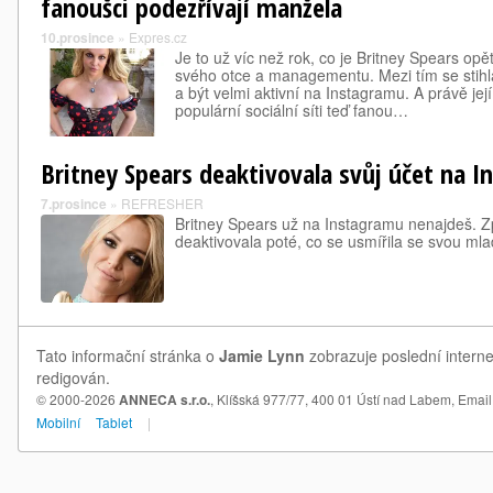
fanoušci podezřívají manžela
10.prosince
»
Expres.cz
Je to už víc než rok, co je Britney Spears opě
svého otce a managementu. Mezi tím se stihl
a být velmi aktivní na Instagramu. A právě jej
populární sociální síti teď fanou…
Britney Spears deaktivovala svůj účet na 
7.prosince
»
REFRESHER
Britney Spears už na Instagramu nenajdeš. Zp
deaktivovala poté, co se usmířila se svou ml
Tato informační stránka o
Jamie Lynn
zobrazuje poslední interne
redigován.
© 2000-2026
ANNECA s.r.o.
, Klíšská 977/77, 400 01 Ústí nad Labem,
Email
Mobilní
Tablet
|