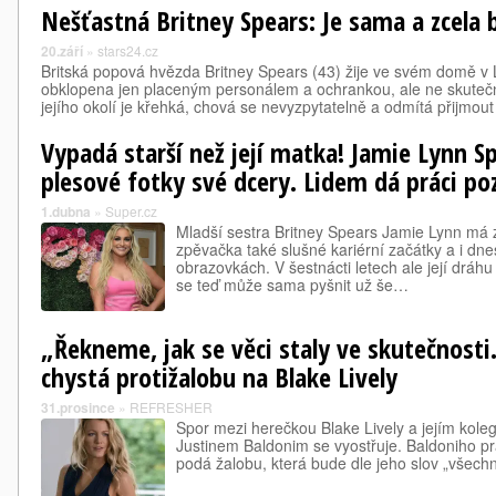
Nešťastná Britney Spears: Je sama a zcela b
20.září
»
stars24.cz
Britská popová hvězda Britney Spears (43) žije ve svém domě v
obklopena jen placeným personálem a ochrankou, ale ne skutečný
jejího okolí je křehká, chová se nevyzpytatelně a odmítá přijmou
Vypadá starší než její matka! Jamie Lynn S
plesové fotky své dcery. Lidem dá práci poz
1.dubna
»
Super.cz
Mladší sestra Britney Spears Jamie Lynn má 
zpěvačka také slušné kariérní začátky a i dne
obrazovkách. V šestnácti letech ale její dráhu 
se teď může sama pyšnit už še…
„Řekneme, jak se věci staly ve skutečnosti.
chystá protižalobu na Blake Lively
31.prosince
»
REFRESHER
Spor mezi herečkou Blake Lively a jejím koleg
Justinem Baldonim se vyostřuje. Baldoniho prá
podá žalobu, která bude dle jeho slov „všech