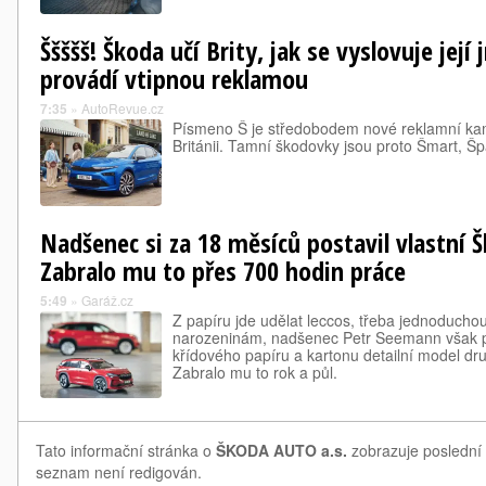
Ššššš! Škoda učí Brity, jak se vyslovuje jej
provádí vtipnou reklamou
7:35
»
AutoRevue.cz
Písmeno Š je středobodem nové reklamní ka
Británii. Tamní škodovky jsou proto Šmart, Šp
Nadšenec si za 18 měsíců postavil vlastní 
Zabralo mu to přes 700 hodin práce
5:49
»
Garáž.cz
Z papíru jde udělat leccos, třeba jednoducho
narozeninám, nadšenec Petr Seemann však p
křídového papíru a kartonu detailní model d
Zabralo mu to rok a půl.
Tato informační stránka o
ŠKODA AUTO a.s.
zobrazuje poslední 
seznam není redigován.