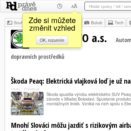
Zde si můžete
Souhrn
Moje
Z domova
Bulvár
Tech
změnit vzhled
ŠKODA AUTO a.s.
Autom
OK, rozumím
dopravních prostředků
Škoda Peaq: Elektrická vlajková loď je už na
14:41
»
Pravda.sk
Škoda spustila výrobu elektrického SUV Pea
závode v Mladej Boleslavi. Spustenie produkci
montážnych liniek. Vzniká na nich spolu s El
Mnohí Slováci môžu jazdiť s rizikovým airba