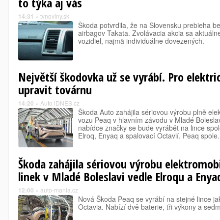
to týka aj vás
14:31
»
tvnoviny.sk
Škoda potvrdila, že na Slovensku prebieha b
airbagov Takata. Zvolávacia akcia sa aktuálne
vozidiel, najmä individuálne dovezených.
Největší škodovka už se vyrábí. Pro elektr
upravit továrnu
14:20
»
Auto iDNES.cz
Škoda Auto zahájila sériovou výrobu plně el
vozu Peaq v hlavním závodu v Mladé Boleslavi
nabídce značky se bude vyrábět na lince spo
Elroq, Enyaq a spalovací Octavií. Peaq spol
Škoda zahájila sériovou výrobu elektromobil
linek v Mladé Boleslavi vedle Elroqu a Enya
12:00
»
auto-mania.cz
Nová Škoda Peaq se vyrábí na stejné lince j
Octavia. Nabízí dvě baterie, tři výkony a sedm