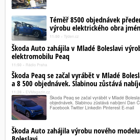
Téměř 8500 objednávek předem
výrobu elektrického obra jm
11:50
»
Týden.cz
Škoda Auto zahájila v Mladé Boleslavi výr
elektromobilu Peaq
11:50
»
Rádio Praha
Škoda Peaq se začal vyrábět v Mladé Boles
a 8 500 objednávek. Slabinou zůstává nabíj
11:28
»
EVMagazin.cz
Škoda Peaq se začal vyrábět v Mladé Bolesla
objednávek. Slabinou zůstává nabíjení Dan Č
Facebook Twitter Linkedin Pinterest E-mail
Škoda Auto zahájila výrobu nového modelu
Boleslavi