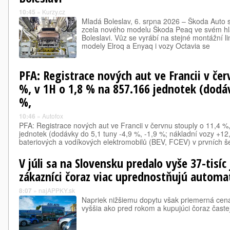
10:45
»
Kurzy.cz
Mladá Boleslav, 6. srpna 2026 – Škoda Auto s
zcela nového modelu Škoda Peaq ve svém h
Boleslavi. Vůz se vyrábí na stejné montážní li
modely Elroq a Enyaq i vozy Octavia se
PFA: Registrace nových aut ve Francii v čer
%, v 1H o 1,8 % na 857.166 jednotek (dodáv
%,
10:46
»
Autofox
PFA: Registrace nových aut ve Francii v červnu stouply o 11,4 %
jednotek (dodávky do 5,1 tuny -4,9 %, -1,9 %; nákladní vozy +12,
bateriových a vodíkových elektromobilů (BEV, FCEV) v prvních š
V júli sa na Slovensku predalo vyše 37-tisíc
zákazníci čoraz viac uprednostňujú automa
8:07
»
najAPPKY.sk
Napriek nižšiemu dopytu však priemerná cen
vyššia ako pred rokom a kupujúci čoraz častej