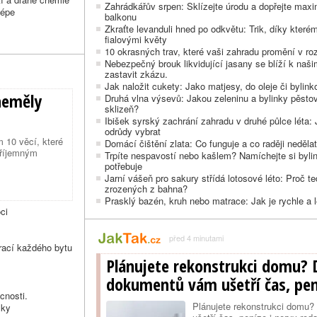
Zahrádkářův srpen: Sklízejte úrodu a dopřejte maxi
lépe
balkonu
Zkraťte levanduli hned po odkvětu: Trik, díky které
fialovými květy
10 okrasných trav, které vaši zahradu promění v ro
Nebezpečný brouk likvidující jasany se blíží k naš
zastavit zkázu.
Jak naložit cukety: Jako matjesy, do oleje či byli
 neměly
Druhá vlna výsevů: Jakou zeleninu a bylinky pěstov
sklizeň?
Ibišek syrský zachrání zahradu v druhé půlce léta: 
odrůdy vybrat
m 10 věcí, které
Domácí čištění zlata: Co funguje a co raději neděla
příjemným
Trpíte nespavostí nebo kašlem? Namíchejte si bylin
potřebuje
Jarní vášeň pro sakury střídá lotosové léto: Proč t
zrozených z bahna?
Prasklý bazén, kruh nebo matrace: Jak je rychle a l
ci
před 4 minutami
rací každého bytu
Plánujete rekonstrukci domu? D
dokumentů vám ušetří čas, pen
cnosti.
Plánujete rekonstrukci domu?
lky