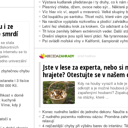
Výstava kudlanek představuje i ty druhy, co k nám
Plesnivý chleba, džem, ovoce nebo sýr... Některé pot
Víc hlav víc ví, aspoň u mravenců. Velké skupiny by
Od loupáčku po santoku. Třicet nožů, které vám zje
Na navážce vypiplala rozkvetlou a plodící zahrádku
 i ze
Letní řez ořešáku krok za krokem. Co odstranit a č
Tři lvice zemřely během extrémních veder. Další stál
e smrdí
Dnešní slepice jsou spíš lesní ptáci. Na tyrannos
Psi ovládli mořské vlny v Kalifornii, šampionát vyhr
 se stala
diskontních
a internetu se to
pelen.
před hodinou
jedno univerzální
Jste v lese za experta, nebo si
tu dopustit, jiní
y zbytečnou chybu
hrajete? Otestujte se v našem 
stanete i 3 tisíce
Kdy na houby vyrazit a kde je 
150 000 Kč.
odkrojit a je možné houbová jí
zapařenými houbami? Zopakujt
 vlhkost v domě
na otázky, které ...
z kuchyně
 Víme, kdy ji
Konec nudného ladění do jednoho dekoru: Naučte se
Z nudného pozemku rodinnou oázou: Proměna zahrad
atočí s
relaxují
4 nejčastější chyby při výběru barev do interiéru: 
utí a drahé chemie