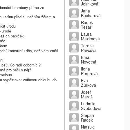
Jelínková
t domácí brambory přímo ze
Jana
Bucharová
vnu stínu před slunečním žárem a
Radek
čit úrodu
Tesař
o úrodě
Laura
našich babiček
Maximová
eňo
Tereza
žárem
Pavcová
radní katastrofu dřív, než vám zničí
Ema
ni
Novotná
 psů. Co radí odborníci?
Ilona
ená pro péči o něj?
Pergrová
 meloun
ť a vypěstovat voňavou chloubu do
Eva
Žůrková
Josef
Mareš
Ludmila
Svobodová
Štěpán
Radek
Natsuki