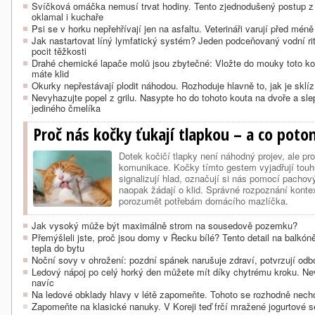
Svíčková omáčka nemusí trvat hodiny. Tento zjednodušený postup z
oklamal i kuchaře
Psi se v horku nepřehřívají jen na asfaltu. Veterináři varují před mé
Jak nastartovat líný lymfatický systém? Jeden podceňovaný vodní ritu
pocit těžkosti
Drahé chemické lapače molů jsou zbytečné: Vložte do mouky toto ko
máte klid
Okurky nepřestávají plodit náhodou. Rozhoduje hlavně to, jak je sklíz
Nevyhazujte popel z grilu. Nasypte ho do tohoto kouta na dvoře a sl
jediného čmelíka
Proč nás kočky ťukají tlapkou – a co poto
Dotek kočičí tlapky není náhodný projev, ale p
komunikace. Kočky tímto gestem vyjadřují touh
signalizují hlad, označují si nás pomocí pachov
naopak žádají o klid. Správné rozpoznání kont
porozumět potřebám domácího mazlíčka.
Jak vysoký může být maximálně strom na sousedově pozemku?
Přemýšleli jste, proč jsou domy v Řecku bílé? Tento detail na balkón
tepla do bytu
Noční sovy v ohrožení: pozdní spánek narušuje zdraví, potvrzují odbo
Ledový nápoj po celý horký den můžete mít díky chytrému kroku. Ne
navíc
Na ledové obklady hlavy v létě zapomeňte. Tohoto se rozhodně nech
Zapomeňte na klasické nanuky. V Koreji teď frčí mražené jogurtové 