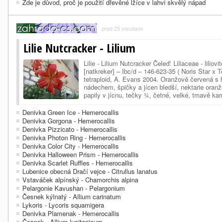
Zde je důvod, proč je použití dřevěné lžíce v lahvi skvělý nápad
před 25 minutami
Lilie Nutcracker - Lilium
Lilie - Lilium Nutcracker Čeleď: Liliaceae - liliov
[natkreker] – Ibc/d – 146-623-35 ( Noris Star x 
tetraploid, A. Evans 2004. Oranžově červená 
nádechem, špičky a jícen bledší, nektarie oranž
papily v jícnu, tečky ¾, četné, velké, tmavě k
pyl tmavohnědý, nitky bledě béžové, blizna tma
Denivka Green Ice - Hemerocallis
Denivka Gorgona - Hemerocallis
Denivka Pizzicato - Hemerocallis
Denivka Photon Ring - Hemerocallis
Denivka Color City - Hemerocallis
Denivka Halloween Prism - Hemerocallis
Denivka Scarlet Ruffles - Hemerocallis
Lubenice obecná Dračí vejce - Citrullus lanatus
Vstaváček alpínský - Chamorchis alpina
Pelargonie Kavushan - Pelargonium
Česnek kýlnatý - Allium carinatum
Lykoris - Lycoris squamigera
Denivka Plamenak - Hemerocallis
Česnek - Allium lusitanicum