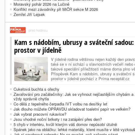
Moravský pohár 2026 na Lučině
Konflikt mezi závodníky při MiČR sekce M 2026
Zemřel Jiří Lejsek
před hodinou
Kam s nádobím, ubrusy a sváteční sadou:
prostor v jídelně
V jídelně rodina většinou nejen každý den pravid
také se v ní schází u slavnostních večeří nebo 
takové speciální příležitosti máme doma plno vě
Příspěvek Kam s nádobím, ubrusy a sváteční s
prostor v jídelně pochází z Príma receptář.cz
Cuketová buchta s ořechy
Zavařování pro začátečníky: Jak se vyhnout nejčastějším chybám a za
vždy správně chytla
Co dělá z tepelného čerpadla IVT volbu na desítky let
Jak dlouho můžete OPRAVDU skladovat toaletní papír ve velkém?
Jak vybrat pracovní rukavice?
Jsou vhodné noční brikety i na zatápění přes den?
5 chyb v interiéru, kvůli kterým váš domov nepůsobí útulně
Spánek jako na obláčku: lehké materiály, které musíte v létě vyzkou
Jak si navrhnout zahradu: Na co myslet, než začnete sázet