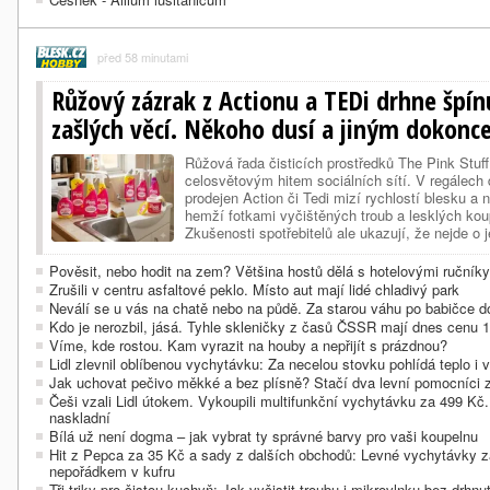
před 58 minutami
Růžový zázrak z Actionu a TEDi drhne špínu
zašlých věcí. Někoho dusí a jiným dokonc
Růžová řada čisticích prostředků The Pink Stuff
celosvětovým hitem sociálních sítí. V regálech 
prodejen Action či Tedi mizí rychlostí blesku a n
hemží fotkami vyčištěných troub a lesklých kou
Zkušenosti spotřebitelů ale ukazují, že nejde o 
řešení na všechno. Zatímco někteří nedají na pas
mluví o zbytečném rozruchu a dr…
Pověsit, nebo hodit na zem? Většina hostů dělá s hotelovými ručník
Zrušili v centru asfaltové peklo. Místo aut mají lidé chladivý park
Neválí se u vás na chatě nebo na půdě. Za starou váhu po babičce do
Kdo je nerozbil, jásá. Tyhle skleničky z časů ČSSR mají dnes cenu 
Víme, kde rostou. Kam vyrazit na houby a nepřijít s prázdnou?
Lidl zlevnil oblíbenou vychytávku: Za necelou stovku pohlídá teplo i
Jak uchovat pečivo měkké a bez plísně? Stačí dva levní pomocníci 
Češi vzali Lidl útokem. Vykoupili multifunkční vychytávku za 499 Kč.
naskladní
Bílá už není dogma – jak vybrat ty správné barvy pro vaši koupelnu
Hit z Pepca za 35 Kč a sady z dalších obchodů: Levné vychytávky z
nepořádkem v kufru
Tři triky pro čistou kuchyň: Jak vyčistit troubu i mikrovlnku bez drhn