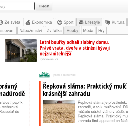
Hledat
Ze světa
Ekonomika
Sport
Lifestyle
Kultura
estování
Náboženství
Zvířátka
Hobby
Móda
Hry
Letní bouřky odhalí slabiny domu.
Právě vrata, dveře a stínění bývají
nejzranitelnější
Kytičkování.cz
před 4 minutami
Správný
Řepková sláma: Praktický mulč 
 nadúrodě
krásnější zahradu
ralosti paprik
Řepková sláma je prostředek, 
a technická
zahradě, a to k mulčování. Dí
iReceptář do
můžete udržet vláhu v půdě, o
Řepková sláma: Praktický mulč
zahradu first appeared on Naš