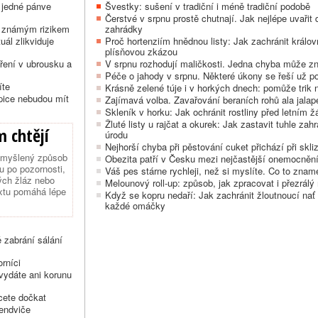
 jedné pánve
Švestky: sušení v tradiční i méně tradiční podobě
Čerstvé v srpnu prostě chutnají. Jak nejlépe uvaři
ně známým rizikem
zahrádky
ál zlikviduje
Proč hortenziím hnědnou listy: Jak zachránit králo
plísňovou zkázou
ření v ubrousku a
V srpnu rozhodují maličkosti. Jedna chyba může zni
Péče o jahody v srpnu. Některé úkony se řeší už p
íte
Krásně zelené túje i v horkých dnech: pomůže trik 
epice nebudou mít
Zajímavá volba. Zavařování beraních rohů ala jalap
Skleník v horku: Jak ochránit rostliny před letním 
Žluté listy u rajčat a okurek: Jak zastavit tuhle zah
m chtějí
úrodu
Nejhorší chyba při pěstování cuket přichází při skliz
romyšlený způsob
Obezita patří v Česku mezi nejčastější onemocnění
u po pozornosti,
Váš pes stárne rychleji, než si myslíte. Co to znam
ých žláz nebo
Melounový roll-up: způsob, jak zpracovat i přezrálý
extu pomáhá lépe
Když se kopru nedaří: Jak zachránit žloutnoucí na
každé omáčky
ě zabrání sálání
rníci
vydáte ani korunu
cete dočkat
sendviče