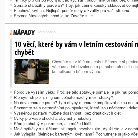
Sbíráte starožitný porcelán? Tipy, jak cenné kousky skladovat co nej
Plechová krytina: Nejlepší poměr ceny a kvality pro vaši střechu
Sezona šťavnatých jahod je tu: Zavařte si je.
před hodinou
10 věcí, které by vám v letním cestování
chybět
Chystáte se v létě na cesty? Připravte si přede
vám usnadní dovolenou a pomohou předejít ne
komplikacím během výletu.
Porod ve vyšším věku: Proč se tělo zotavuje pomaleji a jak mu pomo
Rib eye, striploin, mignon… Znáte rozdíly mezi steaky?
Na dovolenou se psem? Tyto chyby mohou zkomplikovat celou cestu
Seznamte se s netradičními pokojovkami, které jsou nádhernou deko
Vysněnou postavu můžete dosáhnout i bez drastických diet
Cviky pro vaše chodidla, aby nohy nebolely
Křen je chutný v pokrmech, ale může i léčit
Malé pytlíčky s kuličkami silikagelu nevyhazujte. Využijete je v domá
Jak vylepšit jídelníček barevnými květinami? Pochutnejte si jako vče