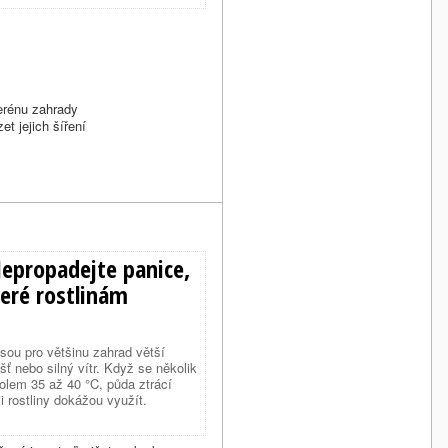
erénu zahrady
et jejich šíření
Nepropadejte panice,
teré rostlinám
jsou pro většinu zahrad větší
šť nebo silný vítr. Když se několik
kolem 35 až 40 °C, půda ztrácí
i rostliny dokážou využít.