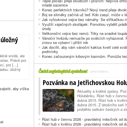
Teplé počasí přeje škůdcům i plísním: Nejvíce ohro
mladé sazenice
Konec perfektních trávníků? Nový trend přeje div
Boj se slimáky začíná už teď. Kdo zaspí, může v lét
Jak vyfouknout vejce bez námahy: Se stříkačkou má
Využití vaječných skořápek: Pomohou vybělit prádlo
úrody
Velikonoční vejce bez nervů: Triky na snadné loupání
 úložný
Vánoční hvězdu nemusíte po svátcích vyhazovat. P
znovu se vybarví i příští rok
Jak docílit, aby vám vánoční kaktus kvetl celé svát
podmínky
elně snídá, ale
Konec začouzeným krbovým kamnům. Pomůže techn
oslav. Právě pro
cí, pro […]
adou: úložný
před hodinou
Pozvánka na Jetřichovskou Ho
jistit, aby víčka
Aktuality a krátké zprávy. Po
Holuběnku. Růst hub v červnu
dubna 2015. Růst hub v květn
dubna 2015. Z letošního setí
proběhlo setkání českých a s
důstojně vypořádat se 'suchý
v Českém Krase. Výstava hub
Růst hub v červnu 2026 - pravidelný měsíčník od 
šet
Růst hub v květnu 2026 - pravidelný měsíčník od 