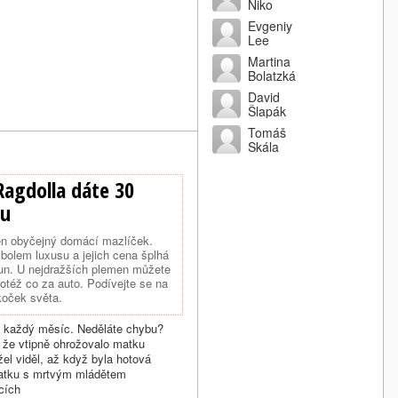
Niko
Evgeniy
Lee
Martina
Bolatzká
David
Šlapák
Tomáš
Skála
Ragdolla dáte 30
nu
en obyčejný domácí mazlíček.
bolem luxusu a jejich cena šplhá
run. U nejdražších plemen můžete
totéž co za auto. Podívejte se na
koček světa.
ům každý měsíc. Neděláte chybu?
, že vtipně ohrožovalo matku
l viděl, až když byla hotová
 matku s mrtvým mládětem
cích