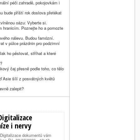
mální péči zahradě, pokojovkám i
mu bude příští rok doslova přetékat
zvlněnou oázu: Vyberte si.
im hranicím. Poznejte ho a pomozte
nkového nálevu. Budou famózní.
at v půlce prázdnin pro podzimní
Jak ho pěstovat, stříhat a které
t?
kový čaj přesně podle toho, co tělo
eď Asie šílí z posvátných květů
evně zalepit?
igitalizace
íze i nervy
 Digitalizace dokumentů vám