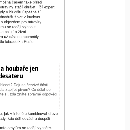
 možná časem také přiletí
raviny stačí okrájet, líčí expert
ly v bludišti úspěšnější
dnoduší život v kuchyni
 s objezdem pro tatrovky
emu se raději vyhnout
e bojují o život
aura už dávno zapomněly
ála labradorka Rosie
 na houbaře jen
desateru
hledat? Dají se červivé části
dla zapíjet pivem? Co dělat se
e si, zda znáte správné odpovědi
, jak v interiéru kombinovat dřevo
y, kde děti dovádí a dospělí
Těmto omylům se raději vyhněte.