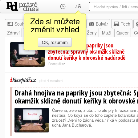
Zde si můžete
Souhrn
Moje
Z domova
Bulvár
Tech
změnit vzhled
Zdraví
Jídlo
Bydlení
Rodičovství
Ženy
Muži
Queer
C
OK, rozumím
Drahá hnojiva na papriky jsou
zbytečná: Správný okamžik sklizně
donutí keříky k obrovské nadúrodě
iReceptář.cz
před 4 minutami
Drahá hnojiva na papriky jsou zbytečná: 
okamžik sklizně donutí keříky k obrovské
Červená, zelená, žlutá… to ale prý k rozeznání z
nestačí. Co když se do toho zaplete botanická 
zralost? „Není to žádná věda,“ říká v podcastu 
ucha Jana Bucharová.