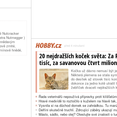
ité Nutcracker
Tetra Nutmegger )
s hnědavým
ově zrnité,
před 4 minutami
armínově hnědé,
20 nejdražších koček světa: Za 
vohnědá, ...
tisíc, za savanovou čtvrt milio
Kočka už dávno nemusí být j
Některá plemena se stala sym
do desítek až stovek tisíc ko
dokonce za jedno kotě utratit 
žebříček dvaceti nejdražších 
Řada veterinářů nepoužívá přípravky proti klíšťat
Hravé medvídě to roztočilo s kuželem na hlavě tak
Vysnila si na důchod domek se zahrádkou. Tu manže
Delfíni skutečně truchlí. Zdrcující záběry ukazují
Máslo, sádlo, nebo olej? Otestujte své znalosti o tu