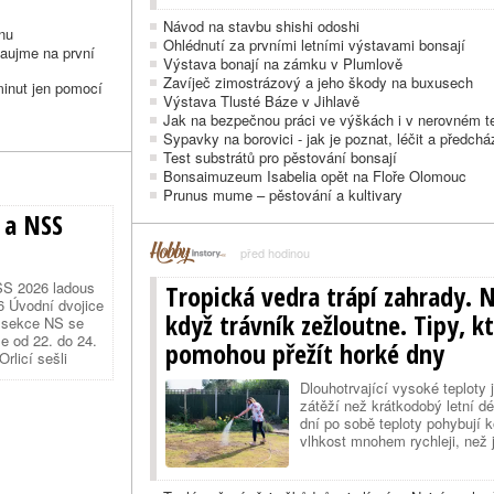
Návod na stavbu shishi odoshi
nu
Ohlédnutí za prvními letními výstavami bonsají
zaujme na první
Výstava bonají na zámku v Plumlově
Zavíječ zimostrázový a jeho škody na buxusech
 minut jen pomocí
Výstava Tlusté Báze v Jihlavě
Jak na bezpečnou práci ve výškách i v nerovném t
Sypavky na borovici - jak je poznat, léčit a předcház
Test substrátů pro pěstování bonsají
Bonsaimuzeum Isabelia opět na Floře Olomouc
Prunus mume – pěstování a kultivary
 a NSS
před hodinou
SS 2026 ladous
Tropická vedra trápí zahrady. 
6 Úvodní dvojice
když trávník zežloutne. Tipy, k
t sekce NS se
se od 22. do 24.
pomohou přežít horké dny
rlicí sešli
ji. Následující
Dlouhotrvající vysoké teploty 
zátěží než krátkodobý letní dé
dní po sobě teploty pohybují 
vlhkost mnohem rychleji, než j