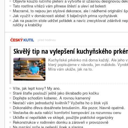
Objevte kouzlo ručního pletení a vytvořte si úžasnou designovou dek
Tato rostlina vítězů vám přinese štěstí a uleví od bolesti
Macramé, to nejsou jen stylové dekorace, ale i nádherné originální š
Jak využít v domácnosti alobal: 5 báječných prima vychytávek
Jak na psacím stole udržet pořádek a navíc zrecyklovat zdánlivě ne
ruličky a krabičky
před hodinou
Skvělý tip na vylepšení kuchyňského prké
Kuchyňské prkénko má doma každý. Ale jeho v
který popisujeme v návodu, jen málokdo. Vyrobt
Míra vám ukáže, jak na to.
Víte, jak lepit kovy? My ano.
Staré štafle poslouží ještě jako škrabadlo pro kočku
Dopřejte schodům koberec. A rovnou kamenný
Nestačí vám jednoduchý květník? Vyžeňte ho o štok výš
Dokonalého dřeva dosáhnete broušením. Ale pozor, hlavně opatrně.
Vestavba do auta nabízí komfortní kempování za rozumnou cenu
Ukliďte si nepořádek ve sklepě, použijte praktické organizéry
Rekonstrukce v rodinném domku a zároveň v provozovně
Na mazání nože je nejlepší špek a slanina