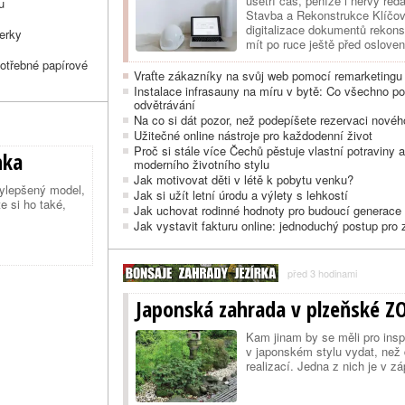
ušetří čas, peníze i nervy red
u
Stavba a Rekonstrukce Klíčová
digitalizace dokumentů rekon
perky
mít po ruce ještě před oslove
první schůzku s architektem n
potřebné papírové
archiv a zjistěte, co z násled
Vraťte zákazníky na svůj web pomocí remarketingu
Instalace infrasauny na míru v bytě: Co všechno pot
odvětrávání
Na co si dát pozor, než podepíšete rezervaci novéh
Užitečné online nástroje pro každodenní život
Proč si stále více Čechů pěstuje vlastní potraviny 
nka
moderního životního stylu
Jak motivovat děti v létě k pobytu venku?
ylepšený model,
Jak si užít letní úrodu a výlety s lehkostí
e si ho také,
Jak uchovat rodinné hodnoty pro budoucí generace
Jak vystavit fakturu online: jednoduchý postup pro
před 3 hodinami
Japonská zahrada v plzeňské Z
Kam jinam by se měli pro insp
v japonském stylu vydat, než 
realizací. Jedna z nich je v z