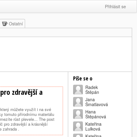
Přihlásit se
Ostatní
Píše se o
Radek
pro zdravější a
Štěpán
Jana
Šmatlavová
který můžete využít i na své
Hana
ky tomuto přírodnímu materiálu
Štěpánová
mezíte růst plevele... The post
Kateřina
 pro zdravější a krásnější
Lulková
e zahrada .
Kateřina