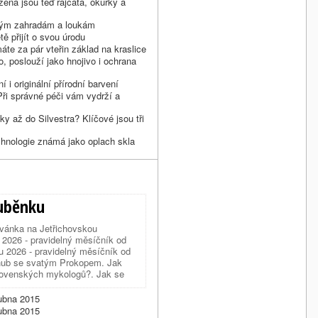
žená jsou teď rajčata, okurky a
okým zahradám a loukám
ě přijít o svou úrodu
te za pár vteřin základ na kraslice
, poslouží jako hnojivo i ochrana
 i originální přírodní barvení
ři správné péči vám vydrží a
ky až do Silvestra? Klíčové jsou tři
ologie známá jako oplach skla
luběnku
zvánka na Jetřichovskou
 2026 - pravidelný měsíčník od
u 2026 - pravidelný měsíčník od
 hub se svatým Prokopem. Jak
lovenských mykologů?. Jak se
m květnem'? Aneb jak jsme dopadli
 v Meditační zahradě. Z …
dubna 2015
dubna 2015