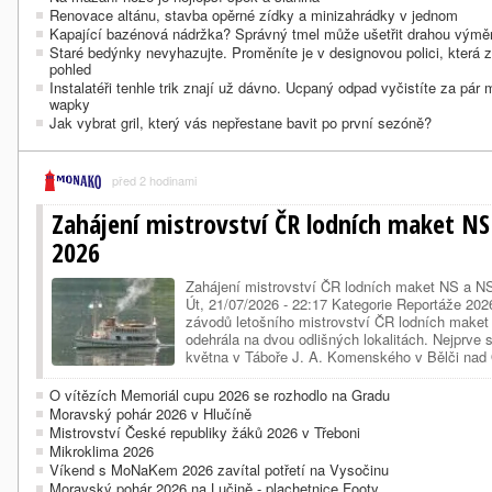
Renovace altánu, stavba opěrné zídky a minizahrádky v jednom
Kapající bazénová nádržka? Správný tmel může ušetřit drahou výmě
Staré bedýnky nevyhazujte. Proměníte je v designovou polici, která 
pohled
Instalatéři tenhle trik znají už dávno. Ucpaný odpad vyčistíte za pár
wapky
Jak vybrat gril, který vás nepřestane bavit po první sezóně?
před 2 hodinami
Zahájení mistrovství ČR lodních maket NS
2026
Zahájení mistrovství ČR lodních maket NS a N
Út, 21/07/2026 - 22:17 Kategorie Reportáže 202
závodů letošního mistrovství ČR lodních make
odehrála na dvou odlišných lokalitách. Nejprve 
května v Táboře J. A. Komenského v Bělči nad O
stavitelé modelů s elektromotorem a parními stro
víkend od 29. do 31. května patři…
O vítězích Memoriál cupu 2026 se rozhodlo na Gradu
Moravský pohár 2026 v Hlučíně
Mistrovství České republiky žáků 2026 v Třeboni
Mikroklima 2026
Víkend s MoNaKem 2026 zavítal potřetí na Vysočinu
Moravský pohár 2026 na Lučině - plachetnice Footy