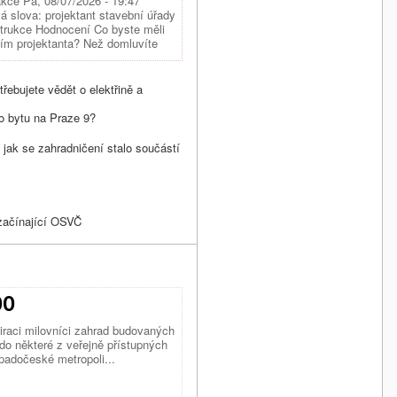
akce Pá, 08/07/2026 - 19:47
 slova: projektant stavební úřady
strukce Hodnocení Co byste měli
ním projektanta? Než domluvíte
ebo stavební firmou, projděte
ujícího sezna…
řebujete vědět o elektřině a
o bytu na Praze 9?
a jak se zahradničení stalo součástí
 začínající OSVČ
OO
iraci milovníci zahrad budovaných
do některé z veřejně přístupných
ápadočeské metropoli...